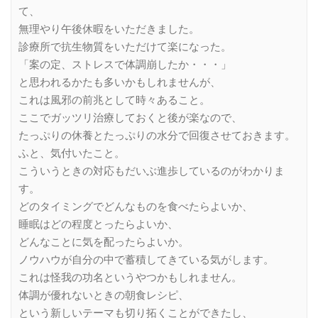
て、
無理やり午後休暇をいただきました。
診療所で抗生物質をいただけて楽になった。
「案の定、ストレスで体調崩したか・・・」
と思われるかたも多いかもしれませんが、
これは風邪の前兆として時々あること。
ここでガッツリ治療しておくと後が楽なので、
たっぷりの休養とたっぷりの水分で回復させておきます。
ふと、気付いたこと。
こういうときの対応もだいぶ進歩しているのがわかりま
す。
どのタイミングでどんなものを食べたらよいか、
睡眠はどの程度とったらよいか、
どんなことに気を配ったらよいか。
ノウハウが自分の中で蓄積してきている気がします。
これは怪我の功名というやつかもしれません。
体調が優れないときの朝食レシピ、
という新しいテーマも切り拓くことができたし、