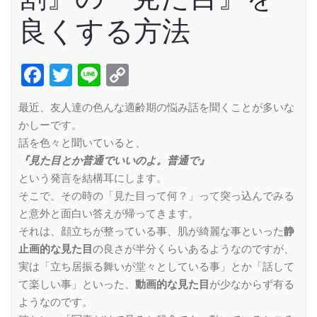
良くする方法
Facebook
Twitter
Line
Copy
Link
最近、友人達の色んな適齢期の悩み話を聞くことが多いな
かしーです。
話を色々と聞いていると、
『見た目とか普通でいいのよ。普通で』
という発言を結構耳にします。
そこで、その時の「見た目って何？」って突っ込んでみる
と意外と面白い答えが帰ってきます。
それは、顔立ちが整っている事、肌が綺麗な事といった
静
止画的な見た目
の良さが半分くらいあるようなのですが、
実は「立ち居振る舞いが堂々としている事」とか「話して
て楽しい事」といった、
動画的な見た目
が少なからず有る
ようなのです。