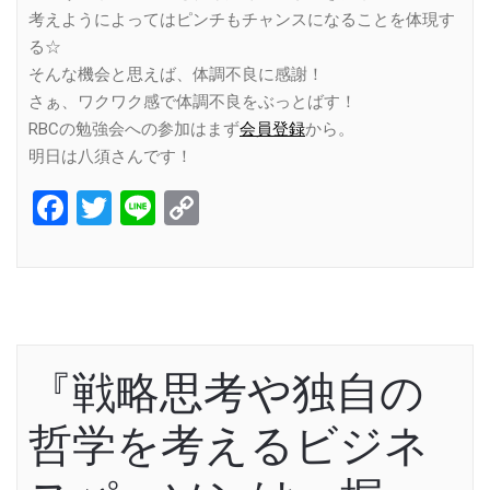
考えようによってはピンチもチャンスになることを体現す
る☆
そんな機会と思えば、体調不良に感謝！
さぁ、ワクワク感で体調不良をぶっとばす！
RBCの勉強会への参加はまず
会員登録
から。
明日は八須さんです！
Facebook
Twitter
Line
Copy
Link
『戦略思考や独自の
哲学を考えるビジネ