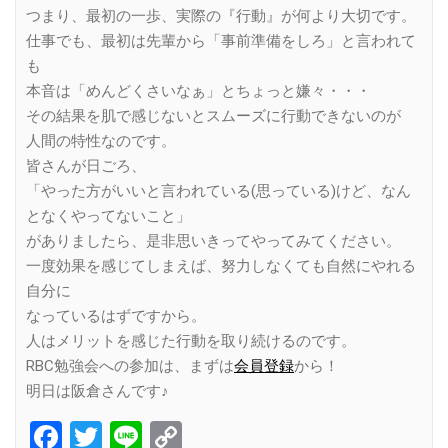
つまり、最初の一歩、実際の『行動』が何より大切です。
仕事でも、最初は先輩から「事前準備をしろ」と言われて
も
本音は「めんどくさいなぁ」とちょっと嫌々・・・
その結果を肌で感じないとスムーズに行動できないのが
人間の特性なのです。
皆さんが日ごろ、
「やった方がいいと言われている(思っている)けど、なん
となくやってないこと」
がありましたら、是非思いきってやってみてください。
一度効果を感じてしまえば、努力しなくても自然にやれる
自分に
なっているはずですから。
人はメリットを感じた行動を取り続けるのです。
RBC勉強会への参加は、まずは
会員登録
から！
明日は阪倉さんです♪
Facebook
Twitter
Line
Copy