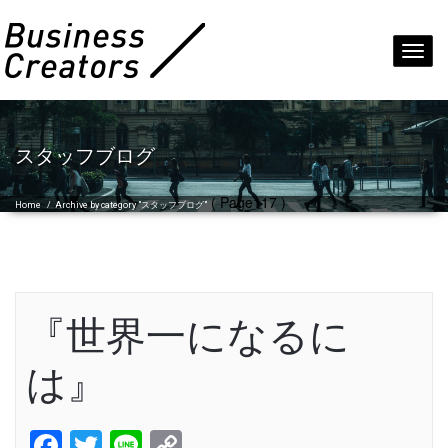
Toggl
navig
スタッフブログ
( Page117 )
Home
/
Archive by category "スタッフブログ"
『世界一になるに
は』
Facebook
Twitter
Line
Copy