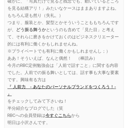
確かに、「写真だけで見ると残念でも、動いているところ
を見る結構アリ！」みたいなケースはままありますよね。
もちろん逆も然り（失礼。）
つまり、服装とか、髪型とかそういうことももちろんです
が、
どう振る舞うか
というのも含めて「見た目」と考え
て、それらに磨きをかけておくのはビジネスクリエーター
的には有利に働くかもしれませんね。
※プライベートでも有利に働くかもしれませんし；）
ああ！そういえば、なんと偶然！ （棒読み）
今月のRBC定例勉強会は「人前で話すこと」に関する内容
でした。人前での振る舞いとしては、話す事も大事な要素
です。興味有る方は
『 人前力 - あなたのパーソナルブランドをつくろう！-
』
をチェックしてみて下さいね！
半分紹介なブログでした（笑
RBCへの会員登録は
今すぐこちら
から
明日は小沢さんです。