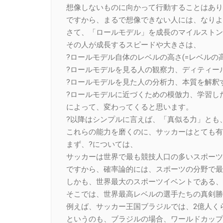
想像しないものに向かって行動することはあり
ですから、まるで想像できない人には、なりよ
さて、「ロールモデル」を成長のマイルストン
その人が成長するスピードや大きさは、
?ロールモデル自体のレベルの高さ(=レベルの
?ロールモデルを見る人の観察力、ディティー
?ロールモデルを見た人の分析力、本質を解釈
?ロールモデルに近づくための模倣力、学習し
によって、変わってくると思います。
?以降はシンプルに言えば、「真似る力」とも
これらの能力を磨くのに、サッカーはとても有
まず、?については、
サッカーは世界で最も競技人口の多いスポーツ
ですから、確率論的には、スポーツの分野で最
しかも、世界最大のスポーツイベントである、
そこでは、世界最高レベルの選手たちの真剣勝
例えば、サッカー王国ブラジルでは、2億人く
というのも、ブラジルの場合、ワールドカップ