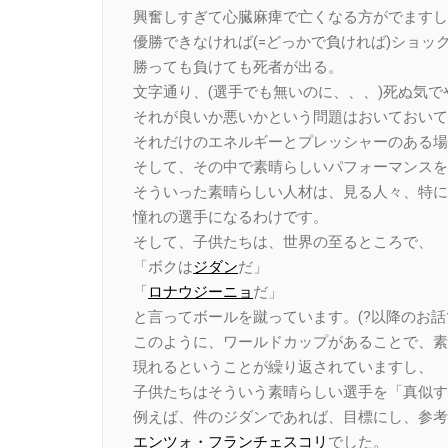
興奮しすぎて心臓麻痺で亡くなる方がでますし
優勝できなければ(=どっかで負ければ)ショッ
勝っても負けても死者が出る。
文字通り、(選手でも無いのに、、、)死ぬ気で
それが良いか悪いかという問題はおいておいて
それだけのエネルギーとプレッシャーのある場
そして、その中で素晴らしいパフォーマンスを
そういった素晴らしい人材は、見る人々、特に
憧れの選手になるわけです。
そして、子供たちは、世界の至るところで、
「ボクは
ジダン
だ」
「
ロナウジーニョ
だ」
と言ってボールを蹴っています。(?以降のお話
このように、ワールドカップがあることで、素
現れるということが繰り返されていますし、
子供たちはそういう素晴らしい選手を「真似す
例えば、件のジダンであれば、目標にし、参考
エンツォ・フランチェスコリ
でした。