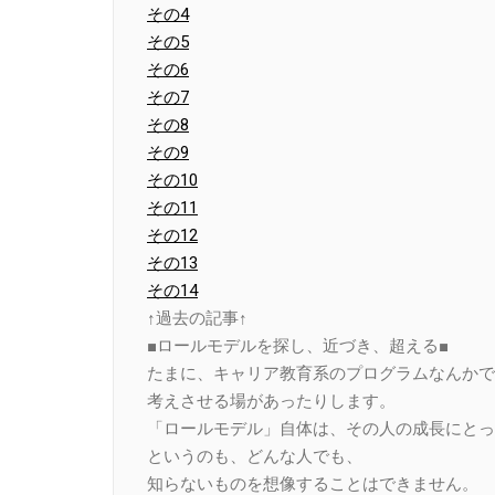
その4
その5
その6
その7
その8
その9
その10
その11
その12
その13
その14
↑過去の記事↑
■ロールモデルを探し、近づき、超える■
たまに、キャリア教育系のプログラムなんかで
考えさせる場があったりします。
「ロールモデル」自体は、その人の成長にとっ
というのも、どんな人でも、
知らないものを想像することはできません。