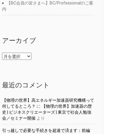
【BC会員の皆さまへ】BC/Professionalのご案
内
アーカイブ
ア
ー
カ
イ
ブ
最近のコメント
【物理の世界】高エネルギー加速器研究機構って
何してるところ？
に
【物理の世界】加速器の歴
史 | ビジネスクリエーターズ | 東京で社会人勉強
会／セミナー開催
より
引っ越しで必要な手続きを超速で済ます：前編