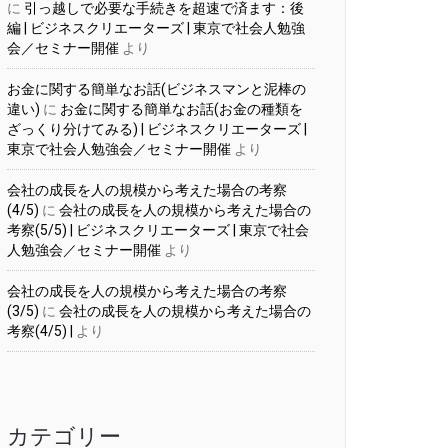
に
引っ越しで必要な手続きを超速で済ます：後
編 | ビジネスクリエーターズ | 東京で社会人勉強
会／セミナー開催
より
お金に関する簡単なお話(ビジネスマンと泥棒の
違い)
に
お金に関する簡単なお話(お金の種類を
ざっくり分けてみる) | ビジネスクリエーターズ |
東京で社会人勉強会／セミナー開催
より
会社の成長を人の規模から考えた場合の考察
(4/5)
に
会社の成長を人の規模から考えた場合の
考察(5/5) | ビジネスクリエーターズ | 東京で社会
人勉強会／セミナー開催
より
会社の成長を人の規模から考えた場合の考察
(3/5)
に
会社の成長を人の規模から考えた場合の
考察(4/5) |
より
カテゴリー