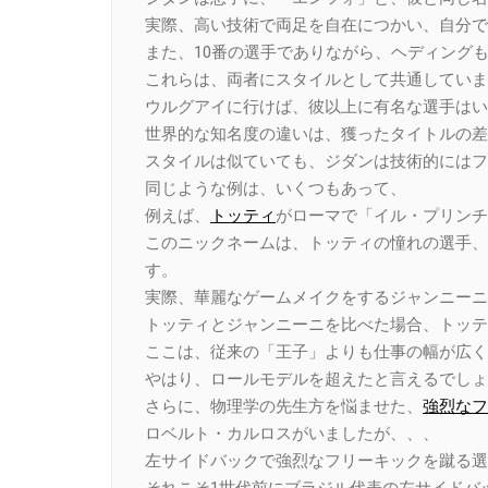
実際、高い技術で両足を自在につかい、自分で
また、10番の選手でありながら、ヘディング
これらは、両者にスタイルとして共通していま
ウルグアイに行けば、彼以上に有名な選手はい
世界的な知名度の違いは、獲ったタイトルの差
スタイルは似ていても、ジダンは技術的にはフ
同じような例は、いくつもあって、
例えば、
トッティ
がローマで「イル・プリンチ
このニックネームは、トッティの憧れの選手、
す。
実際、華麗なゲームメイクをするジャンニーニ
トッティとジャンニーニを比べた場合、トッテ
ここは、従来の「王子」よりも仕事の幅が広く
やはり、ロールモデルを超えたと言えるでしょ
さらに、物理学の先生方を悩ませた、
強烈なフ
ロベルト・カルロスがいましたが、、、
左サイドバックで強烈なフリーキックを蹴る選