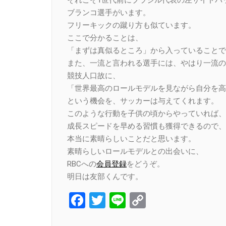
それこそ1世代前にブラジル代表の左サイドバ
ブランコ選手がいます。
フリーキックの蹴り方も似ています。
ここで分かることは、
「まずは真似るところ」から入っていることで
また、一流と言われる選手には、やはり一流の
競技人口故に、
「世界最高のロールモデルを見ながら自分を高
という機会を、サッカーは与えてくれます。
このような行動を子供の頃からやっていれば、
成長スピードを早める習慣も獲得できるので、
本当に素晴らしいことだと思います。
素晴らしいロールモデルとの出会いに、
RBCへの
会員登録
をどうぞ。
明日は友部くんです。
Facebook
Twitter
Line
Copy
Link