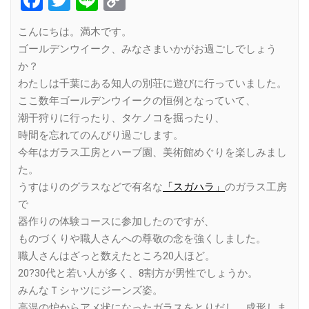
Link
こんにちは。満木です。
ゴールデンウイーク、みなさまいかがお過ごしでしょう
か？
わたしは千葉にある知人の別荘に遊びに行っていました。
ここ数年ゴールデンウイークの恒例となっていて、
潮干狩りに行ったり、タケノコを掘ったり、
時間を忘れてのんびり過ごします。
今年はガラス工房とハーブ園、美術館めぐりを楽しみまし
た。
うすはりのグラスなどで有名な
「スガハラ」
のガラス工房
で
器作りの体験コースに参加したのですが、
ものづくりや職人さんへの尊敬の念を強くしました。
職人さんはざっと数えたところ20人ほど。
20?30代と若い人が多く、8割方が男性でしょうか。
みんなＴシャツにジーンズ姿。
高温の炉からアメ状になったガラスをとりだし、成形しま