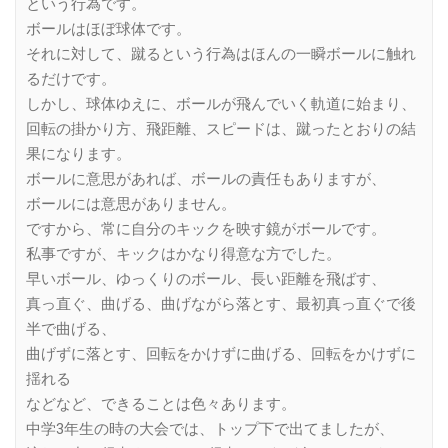
という行為です。
ボールはほぼ球体です。
それに対して、蹴るという行為はほんの一瞬ボールに触れ
るだけです。
しかし、球体ゆえに、ボールが飛んでいく軌道に始まり、
回転の掛かり方、飛距離、スピードは、蹴ったとおりの結
果になります。
ボールに意思があれば、ボールの責任もありますが、
ボールには意思がありません。
ですから、常に自分のキックを映す鏡がボールです。
私事ですが、キックはかなり得意な方でした。
早いボール、ゆっくりのボール、長い距離を飛ばす、
真っ直ぐ、曲げる、曲げながら落とす、最初真っ直ぐで後
半で曲げる、
曲げずに落とす、回転をかけずに曲げる、回転をかけずに
揺れる
などなど、できることは色々あります。
中学3年生の時の大会では、トップ下で出てましたが、