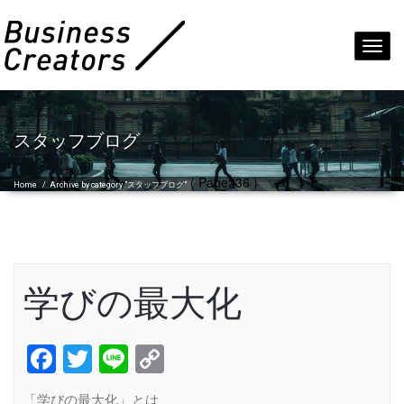
Toggl
navig
スタッフブログ
( Page236 )
Home
/
Archive by category "スタッフブログ"
学びの最大化
Facebook
Twitter
Line
Copy
Link
「学びの最大化」とは、