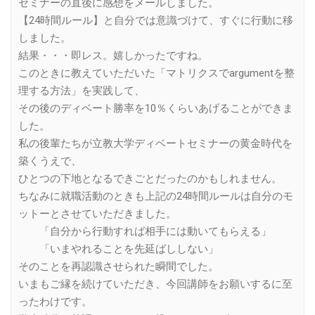
セミナーの直後に感想をメールしました。
【24時間ルール】と自分では意識づけて、すぐに行動に移
しました。
結果・・・即レス。嬉しかったですね。
このときに教えていただいた「マトリクスでargumentを整
理する方法」を実践して、
その後のディベート勝率を10％くらいあげることができま
した。
私の後輩たちが立教大学ディベートセミナーの黄金時代を
築くうえで、
ひとつの下地となるできごとだったのかもしれません。
ちなみに就職活動のときも上記の24時間ルールは自分のモ
ットーとさせていただきました。
「自分から行動すれば相手には動いてもらえる」
「いまやれることを先延ばししない」
そのことを再認識させられた瞬間でした。
いまもご縁を続けていただき、今回講師をお願いするに至
ったわけです。