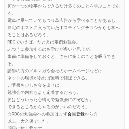
何か一つの物事からできるだけ多くのことを学ぶことであ
る。
電車に乗っていてもつり革広告から学べることがあるし、
自宅のポストに入っていたポスティングチラシからも学べ
ることはあるだろう。
RBCでいえば、たとえば定例勉強会。
ふつうに参加するのも学びが多いと思うが、
事前に準備をしておくと、さらに多くのことを吸収でき
る。
講師の方のメルマガや会社のホームページなどは
ネットの環境があれば無料で確認できる。
ご著書も少しお金を出せば、
勉強会の内容もより定着するだろう。
要はどういった心構えで勉強会にのぞむか。
できるところからやるのがいいのだろう。
☆RBCの勉強会への参加はまず
会員登録
から☆
以上、大久保でした。
明日は村上君です。