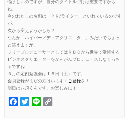
悩ましいのですが、自分のタイトルづけは重要ですから
ね。
今のわたしの名刺は「ＰＲ/ライター」といれているのです
が、
次から変えようかしら？
なんか「ハイパーメディアクリエ―タ―」みたいでちょっ
と笑えますが。
フリープロデューサーとしてはＲＢＣから世界で活躍する
ビジネスクリエーターをがんがんプロデュースしなくっち
ゃですね
５月の定例勉強会は１６日（土）です。
会員登録がまだの方はいますぐ
ご登録
を！
明日は八須くんです。お楽しみに！
Facebook
Twitter
Line
Copy
Link