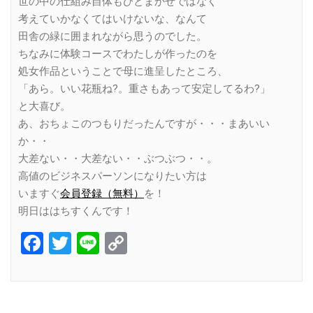
世の中の仕組み自体もひとまかせではなく
考えていかなくてはいけないな、なんて
田舎の緑に囲まれながら思うのでした。
ちなみに体験コースでわたしが作ったのを
処女作品ということで母に進呈したところ、
「あら。いい花瓶ね?。重さもあって安定してるわ?」
と大喜び。
あ、おちょこのつもりだったんですが・・・まあいい
か・・
大差ない・・大差ない・・ぶつぶつ・・。
高値のビジネスパーソンになりたい方は
いますぐ
会員登録（無料）
を！
明日ははちすくんです！
Facebook
Twitter
Line
Copy
Link