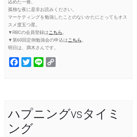
込めた一冊。
孤独な夜に是非お読みください。
マーケティングを勉強したことのないかたにとってもオス
スメ度五つ星。
▼RBCの会員登録は
こちら
。
▼第60回定例勉強会の申込は
こちら
。
明日は、満木さんです。
Facebook
Twitter
Line
Copy
Link
ハプニングvsタイミ
ング