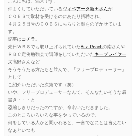
こんにちは。満木です。
仲よくしていただいている
ヴィベアータ新田さん
が
ＣＯＢＳで取材を受けるのにあたり招聘され、
４月２５日号のＣＯＢＳにちらりと顔をのぞかせていま
す。
記事は
コチラ
。
先日ＷＢＳでも取り上げられていた
Biｚ Reach
の南さんや
ＲＢＣ定例勉強会で講師をしていただいた
キープレイヤー
ズ
高野さんなど
そうそうたる方たちと並んで、「フリープロデューサー」
として
ご紹介いただいた次第です（笑）
いや、フリープロデューサーなんて、そんなたいそうな肩
書き・・・と
恐縮しきりだったのですが、命名いただきました。
このところいろいろな事をやっているので、
何をしている人かと聞かれると、一言でなにとは言えない
なぁといつも