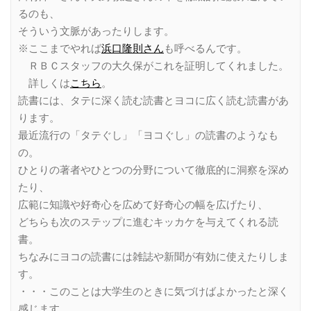
るのも、
そういう文脈があったりします。
※ここまでやれば
浜口隆則さん
も呼べるんです。
ＲＢＣスタッフの大久保がこれを証明してくれました。
詳しくは
こちら
。
読書には、タテに深く読む読書とヨコに広く読む読書があ
ります。
最近流行の「タテぐし」「ヨコぐし」の読書のようなも
の。
ひとりの著者やひとつの分野について徹底的に洞察を深め
たり、
広範に知識や好奇心を広めて好奇心の幅を広げたり、
どちらも次のステップに進むキッカケを与えてくれる読
書。
ちなみにヨコの読書には雑誌や新聞が有効に使えたりしま
す。
・・・このことは大学生のときに気づけばよかったと深く
感じます。