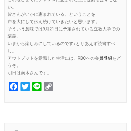
い。
皆さんがいかに恵まれている、ということを
声を大にして伝え続けていきたいと思います。
そういう意味では9月21日に予定されている立教大学での
講義、
いまから楽しみにしているのです♪とりあえず読書すべ
し。
アウトプットを意識した生活には、RBCへの
会員登録
をど
うぞ。
明日は満木さんです。
Facebook
Twitter
Line
Copy
Link