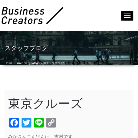
Toggl
navig
スタッフブログ
( Page223 )
Home
/
Archive by category "スタッフブログ"
東京クルーズ
Facebook
Twitter
Line
Copy
Link
みなさんこんばんは、吉村です。