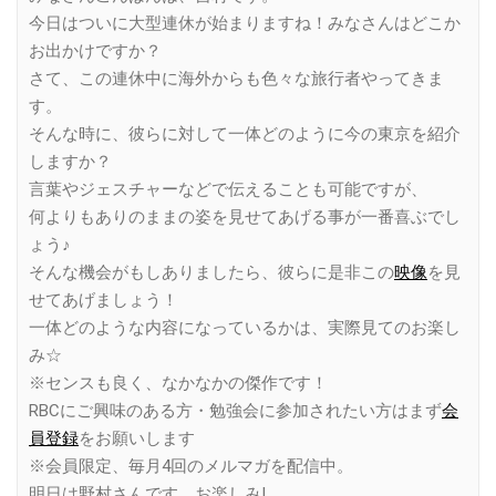
今日はついに大型連休が始まりますね！みなさんはどこか
お出かけですか？
さて、この連休中に海外からも色々な旅行者やってきま
す。
そんな時に、彼らに対して一体どのように今の東京を紹介
しますか？
言葉やジェスチャーなどで伝えることも可能ですが、
何よりもありのままの姿を見せてあげる事が一番喜ぶでし
ょう♪
そんな機会がもしありましたら、彼らに是非この
映像
を見
せてあげましょう！
一体どのような内容になっているかは、実際見てのお楽し
み☆
※センスも良く、なかなかの傑作です！
RBCにご興味のある方・勉強会に参加されたい方はまず
会
員登録
をお願いします
※会員限定、毎月4回のメルマガを配信中。
明日は野村さんです。お楽しみ!