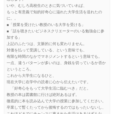
いや、むしろ高校生のときに気づいていれば、
もっと有意義で知的好奇心に溢れた大学生活を送れたの
に。。
■「授業を受けたい教授のいる大学を受ける」
■「話を聴きたいビジネスクリエーターのいる勉強会に参
加する」
上記のふたつは、文脈的に何も変わりません。
対価を払って受講している、という意味でも、
有限な時間のなかでマネジメントするという意味でも。
一点、違うパターンが多いのは、身銭を切っているか否か
というところ。
これから大学生になるひと、
現在大学に在学中の読者に心から伝えたいです。
「好奇心をもって大学生活に臨むべき」だと。
教授の本は図書館に行けば絶対あるはず。
徹底的に本を読み込んで大学の授業に参加してください。
卒業して暫くたってから後悔するのではもったいないし、
これほどまでにチャンスに恵まれた生活はあるはずもな