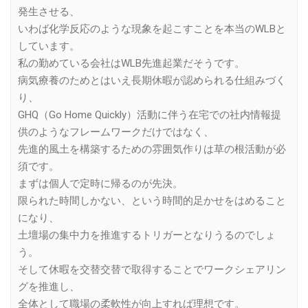
発生させる、
いわば化学反応のような現象を起こすことを本当のWLBと
しています。
私の勤めている会社はWLB先進起業だそうです。
病気療養のためとはいえ長期休暇が認められる仕組みづく
り、
GHQ（Go Home Quickly）活動に伴う在宅での社内情報提
供のようなフレームワークだけではなく、
先進的風土を構築するための雰囲気作りは草の根活動が必
須です。
まずは個人で定時に帰るのが先決。
限られた時間しかない、という時間的足かせをはめること
になり、
土壇場の集中力を推進するトリガーとなりうるのでしょ
う。
そして休暇を交替交替で取得することでワークシェアリン
グを推進し、
全体として職場の柔軟性が向上すれば理想です。