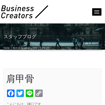
Toggl
navig
スタッフブログ
( Page248 )
Home
/
Archive by category "スタッフブログ"
肩甲骨
Facebook
Twitter
Line
Copy
Link
こんにちは、樋口です。