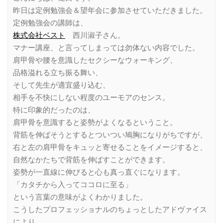
昨日は定例勉強会＆望年会に参加させていただきました。
定例勉強会の講師は、
株式会社ベスト
西川淑子さん。
マナー講座、と言ってしまっては勿体ない内容でした。
肩甲骨や腰を意識したセクシーなウォーキング、
品格溢れる立ち振る舞い、
そして先生が適宜盛り込む、
相手を不快にしない程度のユーモアのセンス。
特に印象的だったのは、
肩甲骨を意識すると姿勢がよくなるということ。
背筋を伸ばそうとするとついつい鳩胸になりがちですが、
右と左の肩甲骨をキュッと寄せることをイメージすると、
自然なかたちで背筋を伸ばすことができます。
姿勢が一直線に伸びると心も真っ直ぐになります。
「カタチから入ってココロに至る」
という言葉の意味がよくわかりました。
こうしたプロフェッショナルのちょっとしたアドヴァイス
により、