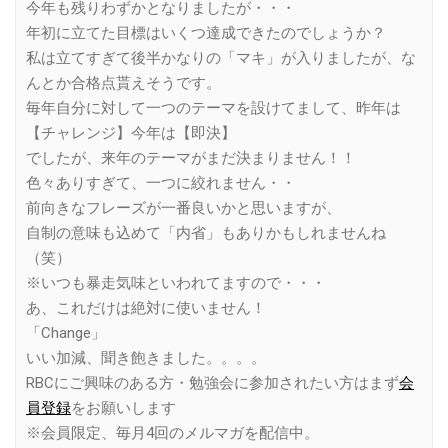
今年も残りわずかとなりましたが・・・
年初に立てた目標はいくつ達成できたのでしょうか？
私は立てすぎて後半かなりの「マキ」が入りましたが、な
んとか合格点貰えそうです。
毎年自分に対して一つのテーマを設けてまして、昨年は
【チャレンジ】今年は【即決】
でしたが、来年のテーマがまだ決まりません！！
色々ありすぎて、一つに絞れません・・
前向きなフレーズが一番良いかと思いますが、
自制の意味も込めて「内省」もありかもしれませんね
（笑）
※いつも暴走気味といわれてますので・・・
あ、これだけは絶対に使いません！
「Change」
いい加減、聞き飽きました。。。。
RBCにご興味のある方・勉強会に参加されたい方はまず
会
員登録
をお願いします
※会員限定、毎月4回のメルマガを配信中。