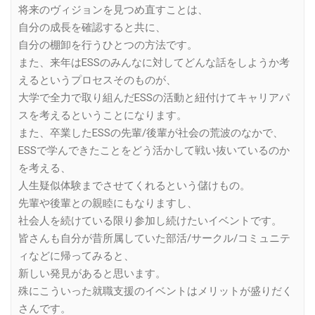
将来のヴィジョンを見つめ直すことは、
自分の成長を確認すると共に、
自分の棚卸を行うひとつの方法です。
また、来年はESSのみんなに対してどんな話をしようか考
えるというプロセスそのものが、
大学で全力で取り組んだESSの活動と紐付けてキャリアパ
スを考えるということになります。
また、卒業したESSの先輩/後輩が社会の荒波のなかで、
ESSで学んできたことをどう活かして戦い抜いているのか
を考える、
人生疑似体験までさせてくれるという儲けもの。
先輩や後輩との親睦にもなりますし、
社会人を続けている限り参加し続けたいイベントです。
皆さんも自分が昔所属していた部活/サークル/コミュニテ
ィなどに帰ってみると、
新しい発見があると思います。
殊にこういった就職支援のイベントはメリットが盛りだく
さんです。