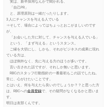
実は、新卒採用なんかで聞かれる、
「自己PR」
と、原理原則は一緒だったりします。
3.人にチャンスを与える人でいる
⇒そして、場合によってはちょっとおこがましいのです
が、
「お会いした方に対して、チャンスを与える人でいる」
という、「まず与える」というスタンス。
ご縁を大切にし、しかも、それがビジネスの成果に現れ
ている方は、
ほぼ例外なく、先に与える方のほうが多いです。
言い古された話ですが、それしか無いと思います。
RBCのスタッフ行動指針の一番最初もこの話でしたね。
常に、心がけたいことです。
とはいえ、何を与えたら良いのでしょうか？？と思った方
は、RBCへの
会員登録
で、その疑問がなくなるかと思いま
す。
明日は友部くんです。