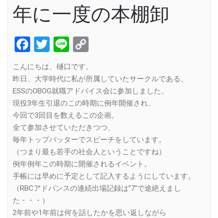
年に一度の本棚卸
Facebook
Twitter
Line
Copy
Link
こんにちは、樋口です。
昨日、大学時代に私が所属していたサークルである、
ESSのOBOG就職アドバイス会に参加しました。
現役3年生引退のこの時期に例年開催され、
今回で3回目を数えるこの企画。
全て参加させていただきつつ、
毎年トップバッターでスピーチをしています。
（つまり最も若手の社会人ということですね）
例年例年この時期に開催されるイベント。
手帳には早めに予定として記入するようにしています。
（RBCアドバンスの連続出場記録は”7″で途絶えまし
た・・・）
2年前や1年前は何を話したかを思い返しながら