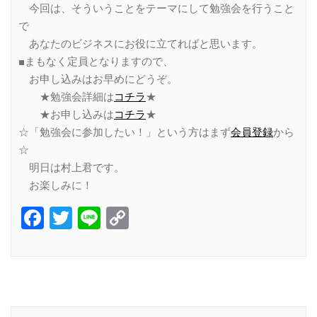
今回は、そういうことをテーマにして勉強会を行うこと
で
あなたのビジネスにお役に立てればと思います。
■まもなく定員となりますので、
お申し込みはお早めにどうぞ。
★勉強会詳細は
コチラ
★
★お申し込みは
コチラ
★
☆「勉強会に参加したい！」という方はまず
会員登録
から
☆
明日は村上君です。
お楽しみに！
Facebook
Twitter
Line
Copy
Link