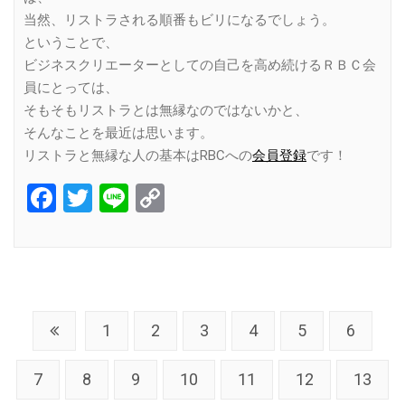
当然、リストラされる順番もビリになるでしょう。
ということで、
ビジネスクリエーターとしての自己を高め続けるＲＢＣ会
員にとっては、
そもそもリストラとは無縁なのではないかと、
そんなことを最近は思います。
リストラと無縁な人の基本はRBCへの
会員登録
です！
Facebook
Twitter
Line
Copy
Link
1
2
3
4
5
6
7
8
9
10
11
12
13