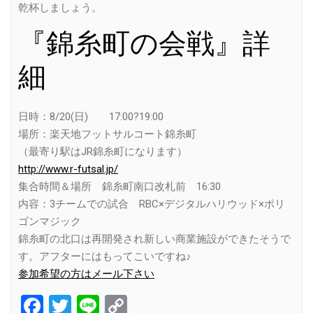
乾杯しましょう。
『錦糸町の会戦』詳
細
日時：8/20(日) 17:00?19:00
場所：楽天地フットサルコート錦糸町
（最寄り駅はJR錦糸町になります）
http://www.r-futsal.jp/
集合時間＆場所 錦糸町南口改札前 16:30
内容：3チームでの試合 RBC×デジタルハリウッド×ポリ
ゴンマジック
錦糸町の北口は再開発され新しい商業施設ができたそうで
す。アフターにはもってこいですね♪
参加希望の方はメール下さい
Facebook
Twitter
Line
Copy