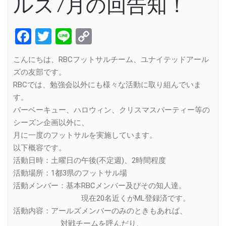
ルズ7月の回告知！
Facebook
Twitter
Line
Copy
Link
こんにちは、RBCフットサルチーム、ユナイテッドアール
ズの友部です。
RBCでは、勉強会以外にも様々な活動に取り組んでいま
す。
バーベーキュー、ハロウィン、クリスマスパーティー等の
シーズン企画以外に、
月に一度のフットサルを実施しています。
以下概容です。
活動日時：土曜日の午後(不定週)、2時間程度
活動場所：1都3県のフットサル場
活動メンバー：基本RBCメンバー及びその知人達。
現在20名近くがML登録済です。
活動内容：アールズメンバーのみのときもあれば、
対戦チームを呼んだり、