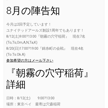
8月の陣告知
今月は2回予定しています！
ユナイテッドアールズ創設1周年でもあります！
8/12(土)9:00?13:00『朝霧の穴守稲荷』 現在7名
(To,Ts,Om,A,N,Ta,K)
8/20(日)17:00?19:00『錦糸町の会戦』 現在4名
(To.Ts.Ok.A)
参加希望の方はメール下さい
『朝霧の穴守稲荷』
詳細
日時：8/12(土) 9:00?13:00
場所：東京ベイ 最寄は穴森稲荷