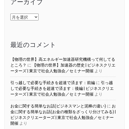
アーカイブ
ア
ー
カ
イ
ブ
最近のコメント
【物理の世界】高エネルギー加速器研究機構って何してる
ところ？
に
【物理の世界】加速器の歴史 | ビジネスクリエ
ーターズ | 東京で社会人勉強会／セミナー開催
より
引っ越しで必要な手続きを超速で済ます：前編
に
引っ越
しで必要な手続きを超速で済ます：後編 | ビジネスクリエ
ーターズ | 東京で社会人勉強会／セミナー開催
より
お金に関する簡単なお話(ビジネスマンと泥棒の違い)
に
お
金に関する簡単なお話(お金の種類をざっくり分けてみる) |
ビジネスクリエーターズ | 東京で社会人勉強会／セミナー
開催
より