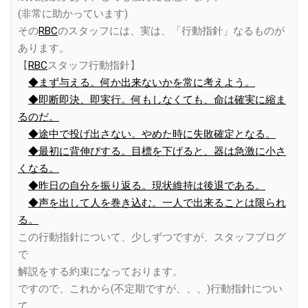
(非常に助かっています)
その
RBC
のスタッフには、実は、「行動指針」なるものが
あります。
【
RBC
スタッフ行動指針】
◆まず与える。何か出来ないかを常に考えよう。
◆即断即決、即実行。何もしなくても、命は確実に縮ま
るのだ。
◆途中で投げ出さない。やめた時に失敗確定となる。
◆最初に背伸びする。目標を下げると、器は急激に小さ
くなる。
◆昨日の自分を振り返る。現状維持は後退である。
◆声を出して人を巻き込む。一人で出来ることは限られ
る。
この行動指針について、少しずつですが、スタッフブログ
で
解説をする約束になっております。
ですので、これから(不定期ですが、、、)行動指針につい
て