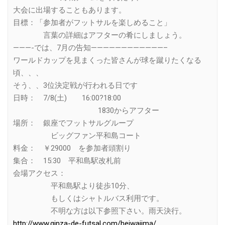
大会に出場することもあります。
目標：「参加者がフットサルを楽しめること」
言葉の詳細はアフターの肴にしましょう。
———-では、7月の告知————————————–
ワールドカップを見まくった皆さんが球を蹴りたくなる
頃、、、
そう、、3位決定戦が行われる日です
日時： 7/8(土) 16:00?18:00
1830からアフター
場所： 銀座でフットサルグループ
ビッグファン平和島コート
料金： ￥29000 を参加者頭割り
集合： 15:30 平和島駅改札前
会場アクセス：
平和島駅より徒歩10分、
もしくはシャトルバス利用です。
不明な方は以下参照下さい。雨天決行。
http://www.ginza-de-futsal.com/heiwajima/