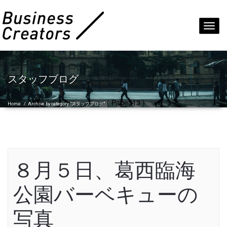
Toggl
navig
スタッフブログ
( Page313 )
Home
/
Archive by category "スタッフブログ"
８月５日、葛西臨海
公園バーベキューの
写真