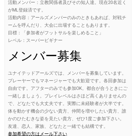
活動メンバー：立教関係者及びその知人達。現在20名近く
がML登録済です。
活動内容：アールズメンバーのみのときもあれば、対戦チ
ームを呼んだり、大会に出場することもあります。
目標：「参加者がフットサルを楽しめること」
レベル：スーパービギナー
メンバー募集
ユナイテッドアールズでは、メンバーを募集しています。
プレーヤーでもマネージャーでも大歓迎です。各回参加は
自由です。アフターのみでも参加OK。都合が合うときにご
一緒しましょう。プレイレベルはさほど高くありませんの
で、どなたでも大丈夫です。実際に未経験者が大半です。
体を動かす機会の少ない貴方、仲間を増やしたい貴方、誰
かのひたむきな姿を見たい貴方、ぜひ1度ご参加下さい。
友達、恋人、家族、どなたと一緒でも結構です。
参加希望の方はメール下さい