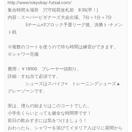
http://www.tokyobay-futsal.com/
集合時間＆場所 穴守稲荷改札前 8:30(早！)
内容：スーパービギナーズ大会出場。7分＋1分＋7分
5チーム×3ブロック予選リーグ後、決勝ト-ナメン
ト戦
※複数のコートを使うので待ち時間は練習ができます。
※シャワー完備
費用：￥18900 プレーヤー頭割り。
詳細：すね当て必須です。
シューズはスパイク× トレーニングシューズ▲
グレーゾーンです。
実は、僕らの始まりはこのコートでした。
小学生くらいとっても健全な時間帯です！
前日の飲みすぎには気をつけましょう！
おわったら、シャワーを浴びてイタリア人ばりに昼間から