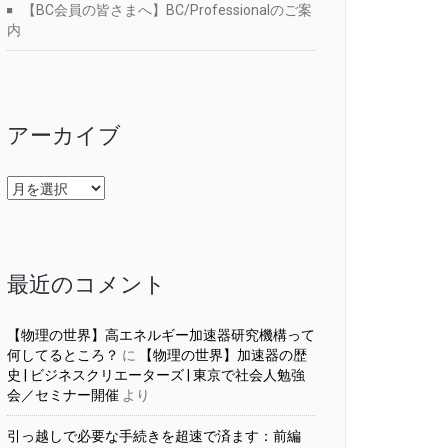
【BC会員の皆さまへ】BC/Professionalのご案
内
アーカイブ
ア
ー
カ
イ
ブ
最近のコメント
【物理の世界】高エネルギー加速器研究機構って
何してるところ？
に
【物理の世界】加速器の歴
史 | ビジネスクリエーターズ | 東京で社会人勉強
会／セミナー開催
より
引っ越しで必要な手続きを超速で済ます：前編