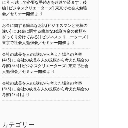
に
引っ越しで必要な手続きを超速で済ます：後
編 | ビジネスクリエーターズ | 東京で社会人勉強
会／セミナー開催
より
お金に関する簡単なお話(ビジネスマンと泥棒の
違い)
に
お金に関する簡単なお話(お金の種類を
ざっくり分けてみる) | ビジネスクリエーターズ |
東京で社会人勉強会／セミナー開催
より
会社の成長を人の規模から考えた場合の考察
(4/5)
に
会社の成長を人の規模から考えた場合の
考察(5/5) | ビジネスクリエーターズ | 東京で社会
人勉強会／セミナー開催
より
会社の成長を人の規模から考えた場合の考察
(3/5)
に
会社の成長を人の規模から考えた場合の
考察(4/5) |
より
カテゴリー