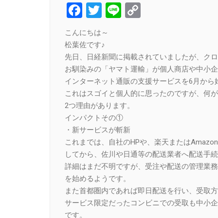
Facebook
Twitter
Line
Copy
Link
こんにちは～
松葉佐です♪
先日、日経新聞に掲載されていましたが、クロ
お馴染みの「ヤマト運輸」が個人商店や中小企
インターネット通販の支援サービスを6月から
これはスゴイと個人的に思ったのですが、何が
2つ理由があります。
インパクトその①
・新サービスが斬新
これまでは、自社のHPや、楽天またはAmazo
してから、佐川や日通等の配送業者へ配送手続
詳細はまだ不明ですが、受注や配送の管理業務
を始めるようです。
また首都圏内であれば即日配送を行い、受取方
サービス限定だったコンビニでの受取も中小企
です。