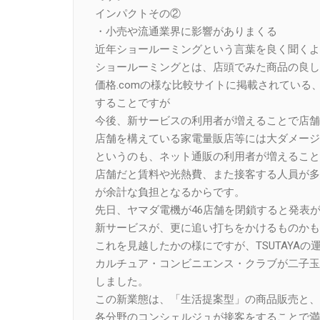
インパクトその②
・小売や流通業界に影響がありまくる
近年ショールーミングという言葉を良く聞くよ
ショールーミングとは、店頭でみた商品の良し
価格.comの様な比較サイトに掲載されている
することですが
今後、新サービスの利用者が増えることで店舗
店舗を構えている家電量販店等には大ダメージ
というのも、ネット通販の利用者が増えること
店舗だと賃料や光熱費、また接客する人員が多
が余計な負担となるからです。
先日、ヤマダ電機が46店舗を閉鎖すると発表
新サービスが、更に追い打ちをかけるものかも
これを見越したかの様にですが、TSUTAYAの
カルチュア・コンビニエンス・クラブが二子玉
しました。
この新業態は、「生活提案型」の商品販売と、
各分野のコンシェルジュが接客をすることで満