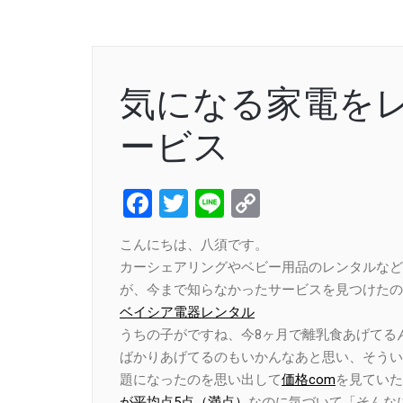
気になる家電を
ービス
Facebook
Twitter
Line
Copy
Link
こんにちは、八須です。
カーシェアリングやベビー用品のレンタルなど
が、今まで知らなかったサービスを見つけたの
ベイシア電器レンタル
うちの子がですね、今8ヶ月で離乳食あげてる
ばかりあげてるのもいかんなあと思い、そうい
題になったのを思い出して
価格com
を見ていた
が平均点5点（満点）
なのに気づいて「そんな