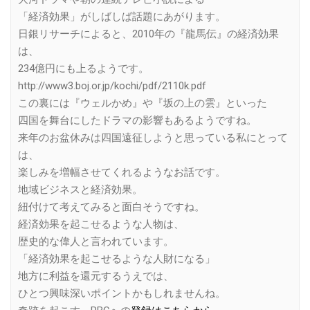
「経済効果」がしばしば話題にあがります。
日銀リサーチによると、2010年の『龍馬伝』の経済効果
は、
234億円にも上るようです。
http://www3.boj.or.jp/kochi/pdf/2110k.pdf
この裏には『ウェルかめ』や『坂の上の雲』といった
四国を舞台にしたドラマの影響もあるようですね。
来年のお盆休みは四国遠征しようと思っている私にとって
は、
楽しみを増幅させてくれるようなお話です。
地域ビジネスと経済効果。
紐付けて考えてみると面白そうですね。
経済効果を起こせるような人物は、
歴史的な偉人と言われています。
「経済効果を起こせるような人財になる」
地方に利益を還元するうえでは、
ひとつ興味深いポイントかもしれませんね。