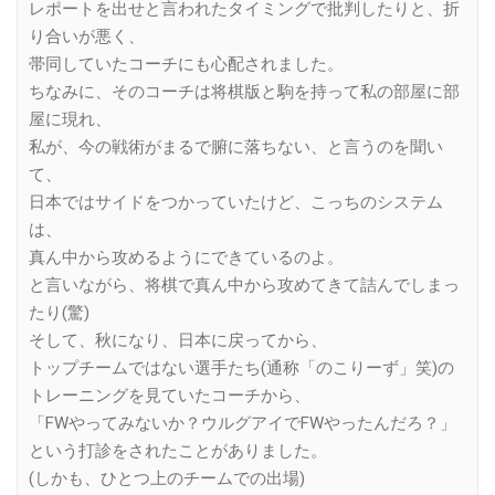
レポートを出せと言われたタイミングで批判したりと、折
り合いが悪く、
帯同していたコーチにも心配されました。
ちなみに、そのコーチは将棋版と駒を持って私の部屋に部
屋に現れ、
私が、今の戦術がまるで腑に落ちない、と言うのを聞い
て、
日本ではサイドをつかっていたけど、こっちのシステム
は、
真ん中から攻めるようにできているのよ。
と言いながら、将棋で真ん中から攻めてきて詰んでしまっ
たり(驚)
そして、秋になり、日本に戻ってから、
トップチームではない選手たち(通称「のこりーず」笑)の
トレーニングを見ていたコーチから、
「FWやってみないか？ウルグアイでFWやったんだろ？」
という打診をされたことがありました。
(しかも、ひとつ上のチームでの出場)