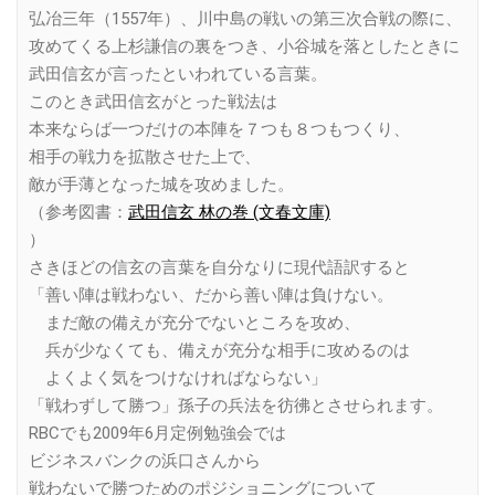
弘冶三年（1557年）、川中島の戦いの第三次合戦の際に、
攻めてくる上杉謙信の裏をつき、小谷城を落としたときに
武田信玄が言ったといわれている言葉。
このとき武田信玄がとった戦法は
本来ならば一つだけの本陣を７つも８つもつくり、
相手の戦力を拡散させた上で、
敵が手薄となった城を攻めました。
（参考図書：
武田信玄 林の巻 (文春文庫)
）
さきほどの信玄の言葉を自分なりに現代語訳すると
「善い陣は戦わない、だから善い陣は負けない。
まだ敵の備えが充分でないところを攻め、
兵が少なくても、備えが充分な相手に攻めるのは
よくよく気をつけなければならない」
「戦わずして勝つ」孫子の兵法を彷彿とさせられます。
RBCでも2009年6月定例勉強会では
ビジネスバンクの浜口さんから
戦わないで勝つためのポジショニングについて