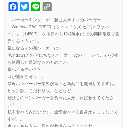
Facebook
Twitter
Line
Copy
Link
「バーガーキング」が、超巨大サイズのバーガー
「Windows7 WHOPPER（ウィンドウズ セブン ワッパ
ー）」（1450円）を本日から10/28(水)までの期間限定で発
売するそうです。
気になるその新バーガーは・・・
“Windows7”の“7”にちなんで、約113gのビーフパティを7枚
も使用した贅沢なものとのこと。
食べれるのか？？
口が開かなそう。。
最近ハンバーガー業界が続々と新商品を開発してますね。
ビック版、こだわり版。などなど。
ぜひこのハンバーガーを食べた人がいれば教えてくださ
い！！
私も食べてみたいです。全部食べきる自身があまりないで
すが。。
食べてもらう人に新たな刺激を与えてますね。