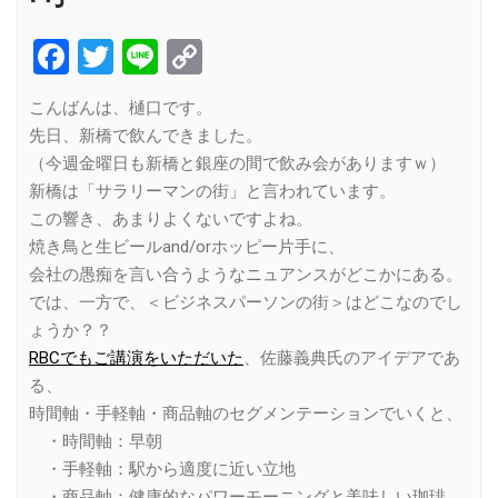
Facebook
Twitter
Line
Copy
Link
こんばんは、樋口です。
先日、新橋で飲んできました。
（今週金曜日も新橋と銀座の間で飲み会がありますｗ）
新橋は「サラリーマンの街」と言われています。
この響き、あまりよくないですよね。
焼き鳥と生ビールand/orホッピー片手に、
会社の愚痴を言い合うようなニュアンスがどこかにある。
では、一方で、＜ビジネスパーソンの街＞はどこなのでし
ょうか？？
RBCでもご講演をいただいた
、佐藤義典氏のアイデアであ
る、
時間軸・手軽軸・商品軸のセグメンテーションでいくと、
・時間軸：早朝
・手軽軸：駅から適度に近い立地
・商品軸：健康的なパワーモーニングと美味しい珈琲