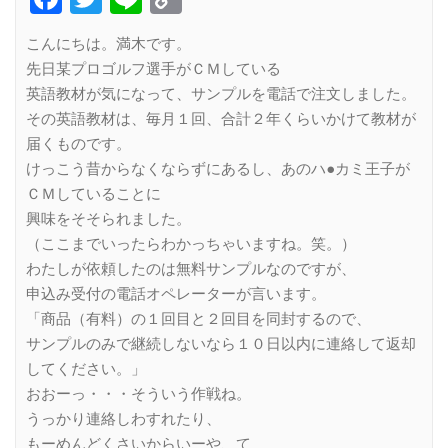
Link
こんにちは。満木です。
先日某プロゴルフ選手がＣＭしている
英語教材が気になって、サンプルを電話で注文しました。
その英語教材は、毎月１回、合計２年くらいかけて教材が
届くものです。
けっこう昔からなくならずにあるし、あのハ●カミ王子が
ＣＭしていることに
興味をそそられました。
（ここまでいったらわかっちゃいますね。笑。）
わたしが依頼したのは無料サンプルなのですが、
申込み受付の電話オペレーターが言います。
「商品（有料）の１回目と２回目を同封するので、
サンプルのみで継続しないなら１０日以内に連絡して返却
してください。」
おおーっ・・・そういう作戦ね。
うっかり連絡しわすれたり、
もーめんどくさいからいーや、て