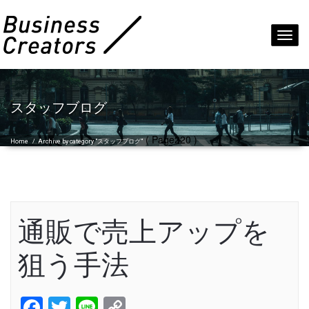
Toggl
navig
スタッフブログ
( Page220 )
Home
/
Archive by category "スタッフブログ"
通販で売上アップを
狙う手法
Facebook
Twitter
Line
Copy