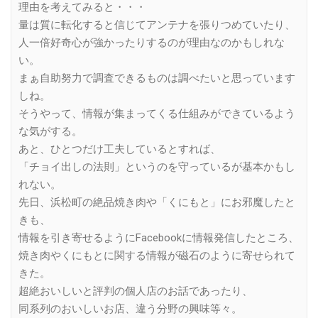
理由を考えてみると・・・
量は質に転化すると信じてアンテナを張りつめていたり、
人一倍好奇心が強かったりするのが理由なのかもしれな
い。
まぁ自助努力で調査できるものは調べたいと思っています
しね。
そうやって、情報が集まってくる仕組みができているよう
な気がする。
あと、ひとつだけ工夫しているとすれば、
「チョイ出しの法則」というのを守っているが基本かもし
れない。
先日、浜松町の絶品焼き肉や「くにもと」にお邪魔したと
きも、
情報を引き寄せるようにFacebookに情報発信したところ、
焼き肉やくにもとに関する情報が磁石のように寄せられて
きた。
超絶おいしいと評判の個人店のお話であったり、
同系列のおいしいお店、違う分野の興味等々。