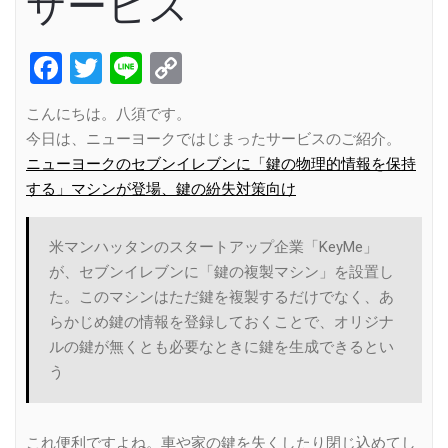
サービス
Facebook
Twitter
Line
Copy
Link
こんにちは。八須です。
今日は、ニューヨークではじまったサービスのご紹介。
ニューヨークのセブンイレブンに「鍵の物理的情報を保持
する」マシンが登場、鍵の紛失対策向け
米マンハッタンのスタートアップ企業「KeyMe」
が、セブンイレブンに「鍵の複製マシン」を設置し
た。このマシンはただ鍵を複製するだけでなく、あ
らかじめ鍵の情報を登録しておくことで、オリジナ
ルの鍵が無くとも必要なときに鍵を生成できるとい
う
これ便利ですよね。車や家の鍵を失くしたり閉じ込めてし