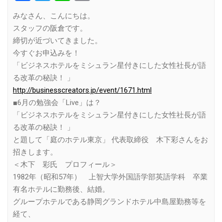
Link
みなさん、こんにちは。
スタッフの阪倉です。
締切が近づいてきました。
今すぐお申込みを！
「ビジネスホテルをミシュラン星付きにした女性社長が語
る改革の秘訣！ 」
http://businesscreators.jp/event/1671.html
■6月の勉強会「Live」は？
「ビジネスホテルをミシュラン星付きにした女性社長が語
る改革の秘訣！ 」
と題して「庭のホテル東京」 代表取締役 木下彩さんをお
招きします。
＜木下 彩氏 プロフィール＞
1982年（昭和57年） 上智大学外国語学部英語学科 卒業
有名ホテルに勤務後、結婚。
グループホテルである静岡グランドホテル中島屋勤務等を
経て、