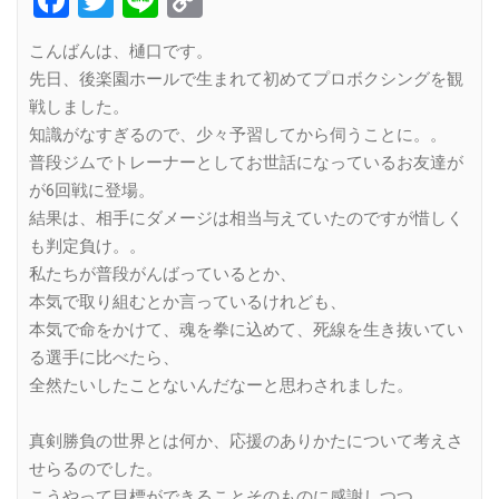
Link
こんばんは、樋口です。
先日、後楽園ホールで生まれて初めてプロボクシングを観
戦しました。
知識がなすぎるので、少々予習してから伺うことに。。
普段ジムでトレーナーとしてお世話になっているお友達が
が6回戦に登場。
結果は、相手にダメージは相当与えていたのですが惜しく
も判定負け。。
私たちが普段がんばっているとか、
本気で取り組むとか言っているけれども、
本気で命をかけて、魂を拳に込めて、死線を生き抜いてい
る選手に比べたら、
全然たいしたことないんだなーと思わされました。
真剣勝負の世界とは何か、応援のありかたについて考えさ
せらるのでした。
こうやって目標ができることそのものに感謝しつつ、