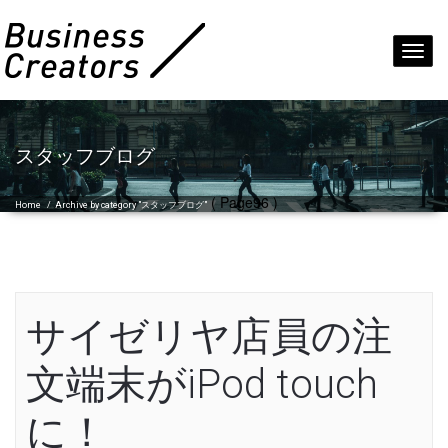
Toggl
navig
スタッフブログ
( Page96 )
Home
/
Archive by category "スタッフブログ"
サイゼリヤ店員の注
文端末がiPod touch
に！