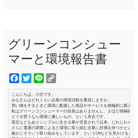
Link
グリーンコンシュー
マーと環境報告書
Facebook
Twitter
Line
Copy
Link
こんにちは。小沢です。

みなさんはどれくらい企業の環境活動を重視しますか。

買い物をするときに環境に配慮した商品やサービスを積極的に購入する
私はグリーンコンシューマーの自覚はありませんし、さほど積極的にエ
どうせ買うなら環境に優しいもの、という具合です。

震災などもありシンプルに生きる事が見直されて以来、じわじわそうい
さらに電通の調査によると環境に取り組む企業に好感を持つかという項
確かにそういう取り組みをしています、というCMなどを見かけると、