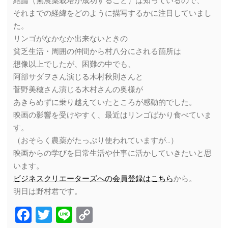
結論（無農薬栽培が成功すること）は知っているので、
それまでの経緯をどのように描写するかに注目していまし
た。
リンゴがなかなか出来ないときの
貧乏生活・周囲の仲間から村八分にされる箇所は
想像以上でしたが、困難の中でも、
阿部サダヲさん演じる木村秋則さんと
菅野美穂さん演じる木村さんの奥様が
あきらめずに乗り越えていたところが感動的でした。
映画の影響を受けやすく、最近はリンゴばかり食べていま
す。
（おそらく農薬がたっぷり使われていますが…）
映画からの学びを日常生活や仕事に活かしていきたいと思
います。
ビジネスクリエーターズへの会員登録はこちら
から。
明日は野村君です。
Facebook
Twitter
Line
Copy