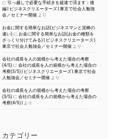
に
引っ越しで必要な手続きを超速で済ます：後
編 | ビジネスクリエーターズ | 東京で社会人勉強
会／セミナー開催
より
お金に関する簡単なお話(ビジネスマンと泥棒の
違い)
に
お金に関する簡単なお話(お金の種類を
ざっくり分けてみる) | ビジネスクリエーターズ |
東京で社会人勉強会／セミナー開催
より
会社の成長を人の規模から考えた場合の考察
(4/5)
に
会社の成長を人の規模から考えた場合の
考察(5/5) | ビジネスクリエーターズ | 東京で社会
人勉強会／セミナー開催
より
会社の成長を人の規模から考えた場合の考察
(3/5)
に
会社の成長を人の規模から考えた場合の
考察(4/5) |
より
カテゴリー