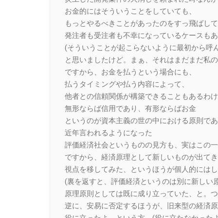
お金的にはそういうことをしていても、
もっとやるべきことがあったのをすっ飛ばして
発注者も受注者も不幸になっているケースもあ
(そういうことが起こらないように最初から呼
と思いましたけど。まぁ、それはまだまだ私の
ですから、お金を払うという場合にも、
払うタイミングや払う内容によって、
他者との信頼関係が構築できることもあるわけ
無形ならば信用であり、有形ならばお金
というのが資本主義の世の中における原則であ
近年言われるようになった
評価経済社会というものの見方も、実はこの一
ですから、経済原理として新しいものが出てき
視点を移してみた、というほうが個人的にはし
(裏を返すと、評価経済というのは別に新しい
原理原則としては既に成り立っていた、と。つ
逆に、安易に否定するほうが、旧来型の経済原