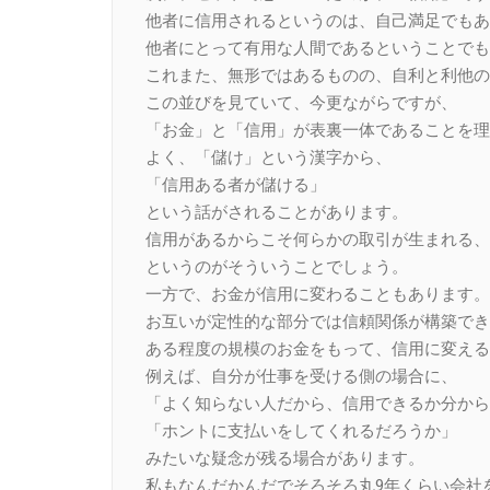
他者に信用されるというのは、自己満足でもあ
他者にとって有用な人間であるということでも
これまた、無形ではあるものの、自利と利他の
この並びを見ていて、今更ながらですが、
「お金」と「信用」が表裏一体であることを理
よく、「儲け」という漢字から、
「信用ある者が儲ける」
という話がされることがあります。
信用があるからこそ何らかの取引が生まれる、
というのがそういうことでしょう。
一方で、お金が信用に変わることもあります。
お互いが定性的な部分では信頼関係が構築でき
ある程度の規模のお金をもって、信用に変える
例えば、自分が仕事を受ける側の場合に、
「よく知らない人だから、信用できるか分から
「ホントに支払いをしてくれるだろうか」
みたいな疑念が残る場合があります。
私もなんだかんだでそろそろ丸9年くらい会社