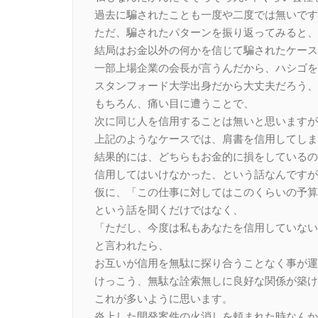
過去に騙されたことも一度や二度では無いです
ただ、騙されたパターンを振り返ってみると、
結局はお金以外の何かを信じて騙されたケース
一部上場企業の会長が言うんだから、ハシゴを
スタンフォード大学出身だから大丈夫だろう、
もちろん、痛い目に遭うことで、
次に同じ人を信用することは無いと思いますが
上記のようなケースでは、肩書を信用してしま
結果的には、どちらもお金的に損をしているの
信用してはいけなかった、という話なんですが
仮に、「この仕事に対してはこのくらいの予算
という話を聞くだけではなく、
「ただし、今度は私もあなたを信用していない
と言われたら、
お互いが信用を無駄に探り合うことなく事が運
けっこう、無駄な詮索無しに良好な関係が築け
これが多いように思います。
炎上した開発案件の火消しを頼まれた時なんか