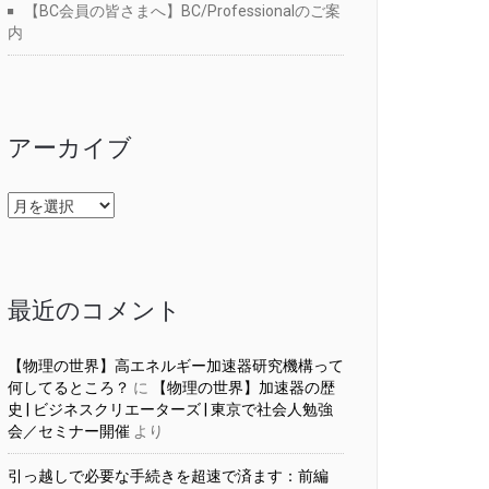
【BC会員の皆さまへ】BC/Professionalのご案
内
アーカイブ
ア
ー
カ
イ
ブ
最近のコメント
【物理の世界】高エネルギー加速器研究機構って
何してるところ？
に
【物理の世界】加速器の歴
史 | ビジネスクリエーターズ | 東京で社会人勉強
会／セミナー開催
より
引っ越しで必要な手続きを超速で済ます：前編