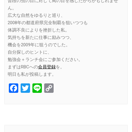
普段の虫の目に対して鳥の目を感じたからかもしれませ
ん。
広大な自然をゆるりと巡り、
2008年の都道府県完全制覇を狙いつつも
体調不良によりを挫折した私。
気持ちを新たに仕事に励みつつ、
機会を2009年に狙うのでした。
自分探しのヒントに、
勉強会＋ランチ会にご参加ください。
まずはRBCへの
会員登録
を。
明日も私が投稿します。
Facebook
Twitter
Line
Copy
Link