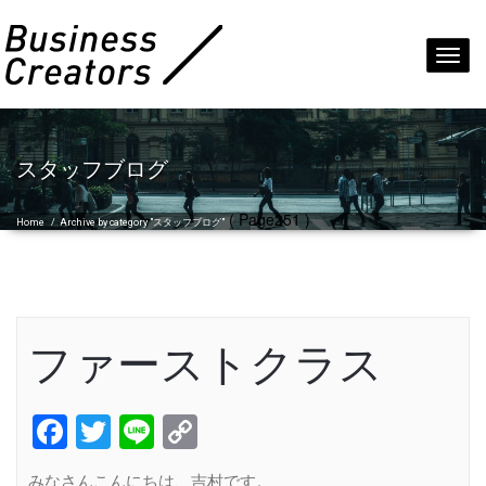
Toggl
navig
スタッフブログ
( Page251 )
Home
/
Archive by category "スタッフブログ"
ファーストクラス
Facebook
Twitter
Line
Copy
Link
みなさんこんにちは、吉村です。