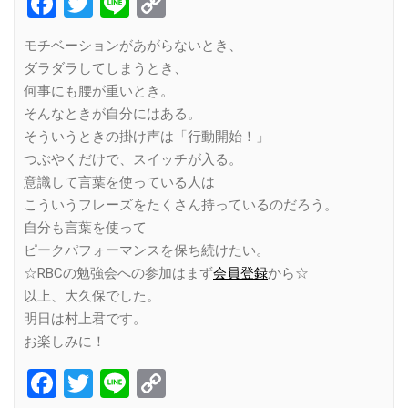
Facebook
Twitter
Line
Copy
Link
モチベーションがあがらないとき、
ダラダラしてしまうとき、
何事にも腰が重いとき。
そんなときが自分にはある。
そういうときの掛け声は「行動開始！」
つぶやくだけで、スイッチが入る。
意識して言葉を使っている人は
こういうフレーズをたくさん持っているのだろう。
自分も言葉を使って
ピークパフォーマンスを保ち続けたい。
☆RBCの勉強会への参加はまず
会員登録
から☆
以上、大久保でした。
明日は村上君です。
お楽しみに！
Facebook
Twitter
Line
Copy