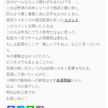
次のゲームなりふり構わずやるだけです。 」
これは野球の日本シリーズで西武２勝に対し、
巨人が３勝し優勝に先に王手をかけたときに、
西武ライオンズの渡辺監督が言った
コメント
。
このコメントを聞いたときは
この人は本当にプラス思考だなぁと思った。
監督の一言でチームの雰囲気は変わる。
もしも監督がここで「厳しいですねぇ」などと言っていた
ら
今の優勝はなかっただろう。
ビジネスでも言えることだが、
言葉の使い方というのは結果に大きく影響を与える。
意識して使いたいものだ。
☆RBCの勉強会への参加はまず
会員登録
から☆
以上、大久保でした。
明日は村上君です。
お楽しみに！