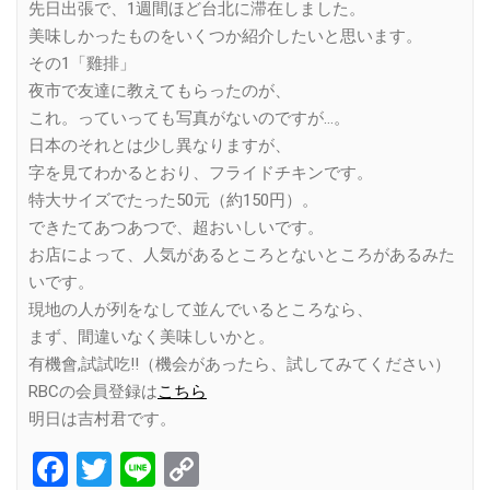
先日出張で、1週間ほど台北に滞在しました。
美味しかったものをいくつか紹介したいと思います。
その1「雞排」
夜市で友達に教えてもらったのが、
これ。っていっても写真がないのですが…。
日本のそれとは少し異なりますが、
字を見てわかるとおり、フライドチキンです。
特大サイズでたった50元（約150円）。
できたてあつあつで、超おいしいです。
お店によって、人気があるところとないところがあるみた
いです。
現地の人が列をなして並んでいるところなら、
まず、間違いなく美味しいかと。
有機會,試試吃!!（機会があったら、試してみてください）
RBCの会員登録は
こちら
明日は吉村君です。
Facebook
Twitter
Line
Copy