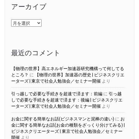
アーカイブ
ア
ー
カ
イ
ブ
最近のコメント
【物理の世界】高エネルギー加速器研究機構って何してる
ところ？
に
【物理の世界】加速器の歴史 | ビジネスクリエ
ーターズ | 東京で社会人勉強会／セミナー開催
より
引っ越しで必要な手続きを超速で済ます：前編
に
引っ越
しで必要な手続きを超速で済ます：後編 | ビジネスクリエ
ーターズ | 東京で社会人勉強会／セミナー開催
より
お金に関する簡単なお話(ビジネスマンと泥棒の違い)
に
お
金に関する簡単なお話(お金の種類をざっくり分けてみる) |
ビジネスクリエーターズ | 東京で社会人勉強会／セミナー
開催
より