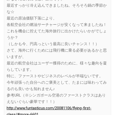
最近すっかり冷え込んできましたね。そろそろ鍋の季節か
な☆
最近の原油価額下落により、
各航空会社の燃油サーチャージが安くなって来ましたね！
これを機会に控えてた海外旅行に出かけたらいかがでしょ
うか？
（しかも今、円高っという最高に良いチャンス！！）
さて、海外に行くためには飛行機に乗る必要があるかと思
いますが、
最近の航空会社はユーザー獲得のために、様々な趣向を凝
らしています。
特に、ファーストやビジネスのレベルが半端ないです。
今年頑張った自分へのご褒美として、たまには味わってみ
るのも良いかも知れません♪
参考URL（※シンガポール空港のファーストクラスはあり
えないぐらい豪華です！！）
http://www.funtasticus.com/20081106/flying-first-
class/#more-6601