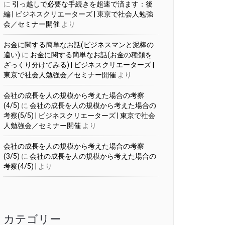
に
引っ越しで必要な手続きを超速で済ます：後
編 | ビジネスクリエーターズ | 東京で社会人勉強
会／セミナー開催
より
お金に関する簡単なお話(ビジネスマンと泥棒の
違い)
に
お金に関する簡単なお話(お金の種類を
ざっくり分けてみる) | ビジネスクリエーターズ |
東京で社会人勉強会／セミナー開催
より
会社の成長を人の規模から考えた場合の考察
(4/5)
に
会社の成長を人の規模から考えた場合の
考察(5/5) | ビジネスクリエーターズ | 東京で社会
人勉強会／セミナー開催
より
会社の成長を人の規模から考えた場合の考察
(3/5)
に
会社の成長を人の規模から考えた場合の
考察(4/5) |
より
カテゴリー