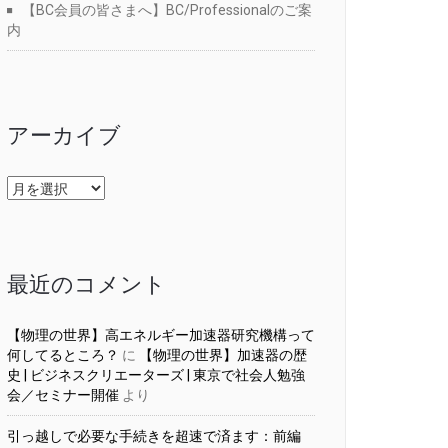
【BC会員の皆さまへ】BC/Professionalのご案
内
アーカイブ
ア
ー
カ
イ
ブ
最近のコメント
【物理の世界】高エネルギー加速器研究機構って
何してるところ？
に
【物理の世界】加速器の歴
史 | ビジネスクリエーターズ | 東京で社会人勉強
会／セミナー開催
より
引っ越しで必要な手続きを超速で済ます：前編