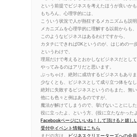
という前提でビジネスを考えたほうが良いかも
もちろん、心理学的には、
こういう状況で人が熱狂するメカニズムも説明
メカニズムを心理学的に理解する以前からも、
このようなビジネスはあるわけですから、
カタチにできればOKというのが、はじめの一
というわけで、
理屈だけで考えるとおかしなビジネスだとして
やってみるのはアリだと思います。
ぶっちゃけ、絶対に成功するビジネスもありま
少なくとも、ビジネスとして成り立つ体をなし
絶対に失敗するビジネスというのもまた、無い
他にも色々と例はあるのですが、
魔法が解けてしまうので、挙げないことにした
役に立ったよ、という方、(役に立たなかったよ
Facebookページにいいね！して頂けると嬉し
受付中イベント情報はこちら
まだの方は、
ビジネスクリエーターズへの会員