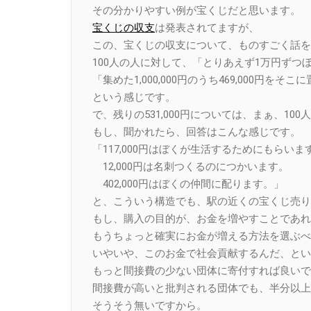
その分かりやすい例が宝くじだと思います。
宝くじの収支
は発表されてますが、
この、宝くじの収支について、ものすごく話を
100人の人に対して、「とりあえず1万円ずつ
「集めた1,000,000円のうち469,000
という感じです。
で、残りの531,000円については、まぁ、1
もし、聞かれたら、回答はこんな感じです。
「117,000円はぼくが生活するためにもらいま
12,000円は名刺つくるのにつかいます。
402,000円はぼくの仲間に配ります。」
と、こういう構造でも、駅の近くの宝くじ売り
もし、購入の目的が、お金を増やすことであれ
もうちょっと確実にお金が増える方法を選ぶべ
いやいや、このお金で社会貢献するんだ、とい
もっと間接費の少ない団体に寄付すれば良いで
間接費が高いと批判される団体でも、半分以上
そうそう無いですから。