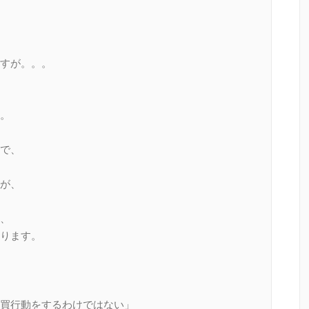
すが。。。
。
で、
が、
、
ります。
買行動をするわけではない」