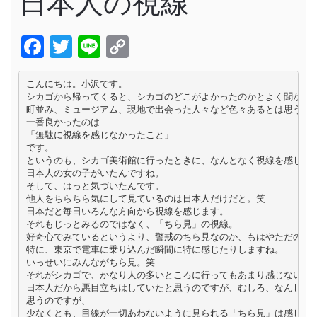
日本人の視線
Facebook
Twitter
Line
Copy
Link
こんにちは。小沢です。

シカゴから帰ってくると、シカゴのどこがよかったのかとよく聞かれま
町並み、ミュージアム、現地で出会った人々など色々あるとは思うので
一番良かったのは

「無駄に視線を感じなかったこと」

です。

というのも、シカゴ美術館に行ったときに、なんとなく視線を感じてそ
日本人の女の子がいたんですね。

そして、はっと気づいたんです。

他人をちらちら気にして見ているのは日本人だけだと。笑

日本だと毎日いろんな方向から視線を感じます。

それもじっとみるのではなく、「ちら見」の視線。

好奇心でみているというより、警戒のちら見なのか、もはやただの癖な
特に、東京で電車に乗り込んだ瞬間に特に感じたりしますね。

いっせいにみんながちら見。笑

それがシカゴで、かなり人の多いところに行ってもあまり感じないんで
日本人だから悪目立ちはしていたと思うのですが、むしろ、なんじゃこ
思うのですが、

少なくとも、目線が一切あわないように見られる「ちら見」は感じませ