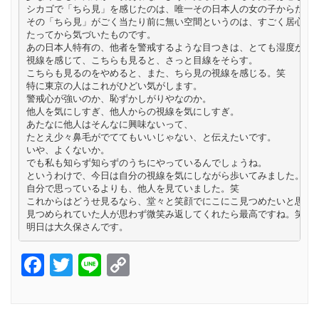
シカゴで「ちら見」を感じたのは、唯一その日本人の女の子からだけで
その「ちら見」がごく当たり前に無い空間というのは、すごく居心地が
たってから気づいたものです。

あの日本人特有の、他者を警戒するような目つきは、とても湿度が高く
視線を感じて、こちらも見ると、さっと目線をそらす。

こちらも見るのをやめると、また、ちら見の視線を感じる。笑

特に東京の人はこれがひどい気がします。

警戒心が強いのか、恥ずかしがりやなのか。

他人を気にしすぎ、他人からの視線を気にしすぎ。

あたなに他人はそんなに興味ないって、

たとえ少々鼻毛がでててもいいじゃない、と伝えたいです。

いや、よくないか。

でも私も知らず知らずのうちにやっているんでしょうね。

というわけで、今日は自分の視線を気にしながら歩いてみました。

自分で思っているよりも、他人を見ていました。笑

これからはどうせ見るなら、堂々と笑顔でにこにこ見つめたいと思いま
見つめられていた人が思わず微笑み返してくれたら最高ですね。笑

Facebook
Twitter
Line
Copy
Link