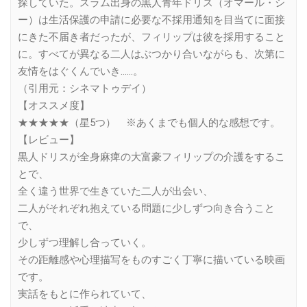
探していた。スラム出身の黒人青年ドリス（オマール・シ
ー）は生活保護の申請に必要な不採用通知を目当てに面接
にきた不届き者だったが、フィリップは彼を採用すること
に。すべてが異なる二人はぶつかり合いながらも、次第に
友情をはぐくんでいき……。
（引用元：シネマトゥデイ）
【オススメ度】
★★★★★（星5つ） ※あくまでも個人的な感想です。
【レビュー】
黒人ドリスが全身麻痺の大富豪フィリップの介護をするこ
とで、
全く違う世界で生きていた二人が出会い、
二人がそれぞれ抱えている問題に少しずつ向き合うこと
で、
少しずつ理解し合っていく。
その距離感や心理描写をものすごく丁寧に描いている映画
です。
実話をもとに作られていて、