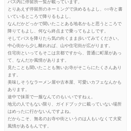
バス内に停留所一覧が載っています。
とりあえず停留所のネーミングで決めるもよし、○○寺と書
いているところで降りるもよし、
なんだかどっかで聞いたことある地名かもと思うところで
降りてもよし、何なら終点まで乗ってもよしです。
そしてバスを降りたら気の向くまま歩いてみてください。
中心街から少し離れれば、山や住宅街が広がります。
住宅街といってもそこは京都ですから、普通に町屋があっ
て、なんだか風情があります。
見たことも聞いたことも無いお寺がそこらにたくさんあり
ます。
美味しそうなラーメン屋や古本屋、可愛いカフェなんかも
あります。
途中で抹茶で一服なんてのもいいですねぇ。
地元の人でもない限り、ガイドブックに載っていない場所
はめったに行かないんですよね。
だからこそ、無名のお寺や街というのは人もいなくて大変
風情があるもんです。