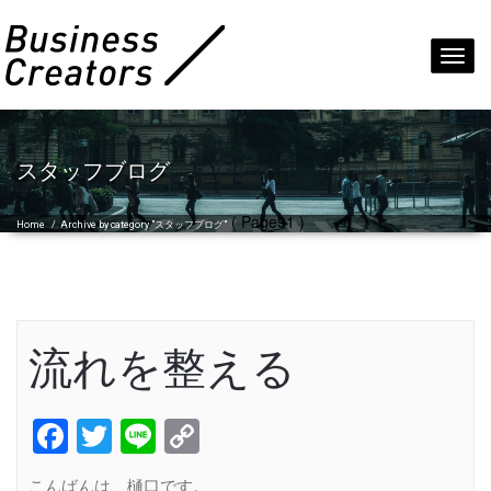
Toggl
navig
スタッフブログ
( Page91 )
Home
/
Archive by category "スタッフブログ"
流れを整える
Facebook
Twitter
Line
Copy
Link
こんばんは、樋口です。