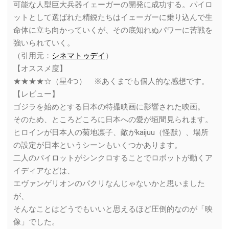
可能な人型巨大兵器イェーガーの開発に成功する。パイロ
ットとして選ばれた精鋭たちはイェーガーに乗り込んで生
命体に立ち向かっていくが、その底知れぬパワーに苦戦を
強いられていく。
（引用元：
シネマトゥデイ
）
【オススメ度】
★★★★☆（星4つ） ※あくまでも個人的な感想です。
【レビュー】
ゴジラを始めとする日本の特撮映画に影響された映画。
そのため、ところどころに日本への愛が垣間見られます。
ヒロインが日本人の菊地凛子、敵がkaijuu（怪獣）、場所
の設定が日本というシーンもいくつかあります。
二人のパイロットがシンクロすることでロボットが動くア
イディアなどは、
エヴァンゲリオンのパクリなんじゃないかと思いました
が、
そんなことはどうでもいいと思えるほど圧倒的なのが「映
像」でした。