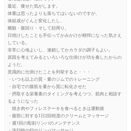
最近、痩せた気がします。
体重は思ったよりも落ちてはいないのですが、
体組成がぐんと変化したし、
概観・腹回り・そして顔周り。
日焼けしたことも手伝ってかみかけが精悍になった気さえ
している。
非常に心地よいし、連鎖してかカラダの調子もよい。
原因を考えてみるといろいろな仕掛けが功を奏したからの
ようだ。
意識的に仕掛けたことを列挙すると・・・
・いつも以上の質・量のジムでのトレーニング
・自宅での腹筋を量から質に転化させた
・摂取する栄養素のタイミングを考えつつ、筋肉と相談す
るようになった
焼き肉やフィレステーキを食べるときは運動後
・腹部に対する1日2回程度のクリームとマッサージ
・週1回の彫刻リンパのメンテナンス
・洗顔時の顔のリンパマッサージ