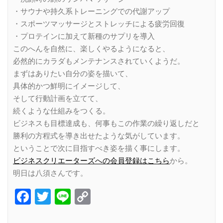
・サウナや持久系トレーニングでの代謝アップ
・スポーツマッサージとストレッチによる疲労回復
・プロテインに加えて新種のサプリを導入
このへんを自然に、楽しくやるようになると、
必然的にカラダもメンテナンスされていくようだ。
まずはありたい自分の姿を描いて、
具体的かつ鮮明にイメージして、
そして行動計画を立てて、
続くような仕組みをつくる。
ビジネスも目標達成も、何事もこの作業の繰り返しだと
勝利の方程式を導き出せたような気がしています。
ということで次に目指すべき姿を描く事にします。
ビジネスクリエーターズへの会員登録はこちら
から。
明日は八須さんです。
Facebook
Twitter
Line
Copy
Link