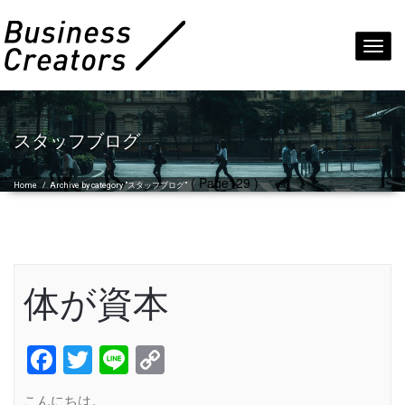
Toggl
navig
スタッフブログ
( Page129 )
Home
/
Archive by category "スタッフブログ"
体が資本
Facebook
Twitter
Line
Copy
Link
こんにちは。