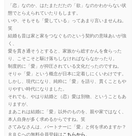
「恋」なのか、はたまただたの「欲」なのかわからない状
態でとらえられていたりもします。
いや、そもそも「愛している」ってあまり言いませんね。
笑
結婚も昔は家と家をつなぐものという契約の意味あいが強
く、
愛を貫き通そうとすると、家族から総すかんを食らった
り、こそこそと駆け落ちしなければならなかったり。
制度的に「愛」が抑圧されている文化だったのですね。
そりゃ「愛」という概念が日本に定着しにくいわけです。
しかし、現代になり、純粋に「愛」を語り、貫くこともや
りやすい時代になりました。
それでも、やはり結婚と（恋）愛は別物、ということもあ
りますが、
まあこれは結婚に「愛」以外のものを、親や家ではなく、
本人自身が多く求めるからですね。笑
さてみなさんは、パートナーに「愛」と何を求めますか？
ＲＢＣへの無料会員登録は
こちらから
。