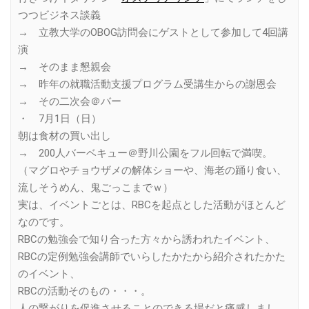
つつビジネス談義
→ 立教大学のOBOG訪問会にゲストとして参加して4回講
演
→ そのまま懇親会
→ 昨年の就職活動支援プログラム受講生からの謝恩会
→ その二次会＠バー
・ 7月1日（日）
朝は食材の買い出し
→ 200人バーベキュー＠野川公園をフル回転で満喫。
（マグロやチョウザメの解体ショーや、海老の踊り食い、
流しそうめん、鬼ごっこまでｗ）
実は、イベントごとは、RBCを起点とした活動がほとんど
なのです。
RBCの勉強会で知り合った方々から誘われたイベント、
RBCの定例勉強会講師でいらしたかたから紹介されたかた
のイベント、
RBCの活動そのもの・・・。
人の繋がりを促進させることのできる場だと痛感しまし