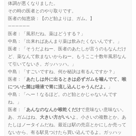
体調が悪くなりました。
その時の医者とのやり取りです。
医者の知恵袋：【のど飴よりは、ガム。】
——————
医者：「風邪だね。薬はどうする？」
中島：「出来ればあんまり薬は飲みたくないんです。」
医者：「そうだよねー、医者のあたしが言うのもなんだけ
ど、薬なんて飲まないからねー。もうここ十数年風邪なん
て引いてないさ。ガッハッハ。」
中島：「すごいですね、何か秘訣は有るんですか？」
医者：「
あたしは外に出るときは必ずガムを噛んでて、喉
についた菌は唾液で胃に流し込んじゃうんだよ。
」
中島：「へー！なるほど。のど飴とかじゃないんです
ね。」
医者：「
あんなのなんか喉乾くだけ
で意味ない意味ない。
あ、ガムはね、
大きい方がいい
よ。小さいの複数とか。あ
たしはノータイムだね。最近は駅の売店とかにしか売って
ないから、有る駅見つけたら買い込んでるよ。ガッハッ