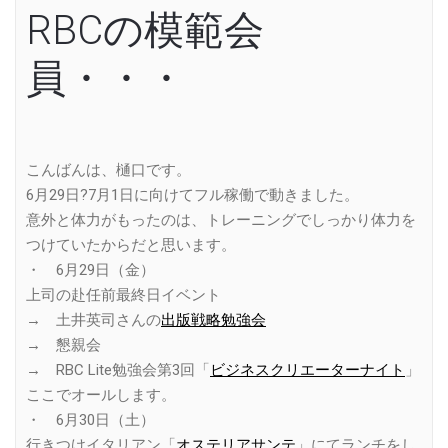
RBCの模範会
員・・・
こんばんは、樋口です。
6月29日?7月1日に向けてフル稼働で動きました。
意外と体力がもったのは、トレーニングでしっかり体力を
つけていたからだと思います。
・ 6月29日（金）
上司の赴任前最終日イベント
→ 土井英司さんの
出版戦略勉強会
→ 懇親会
→ RBC Lite勉強会第3回「
ビジネスクリエーターナイト
」
ここでオールします。
・ 6月30日（土）
行きつけイタリアン「
オステリアサンテ
」にてランチをし