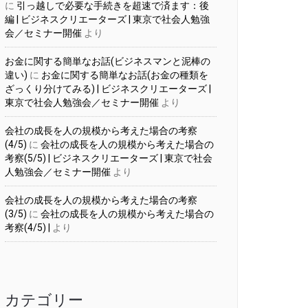
に
引っ越しで必要な手続きを超速で済ます：後
編 | ビジネスクリエーターズ | 東京で社会人勉強
会／セミナー開催
より
お金に関する簡単なお話(ビジネスマンと泥棒の
違い)
に
お金に関する簡単なお話(お金の種類を
ざっくり分けてみる) | ビジネスクリエーターズ |
東京で社会人勉強会／セミナー開催
より
会社の成長を人の規模から考えた場合の考察
(4/5)
に
会社の成長を人の規模から考えた場合の
考察(5/5) | ビジネスクリエーターズ | 東京で社会
人勉強会／セミナー開催
より
会社の成長を人の規模から考えた場合の考察
(3/5)
に
会社の成長を人の規模から考えた場合の
考察(4/5) |
より
カテゴリー