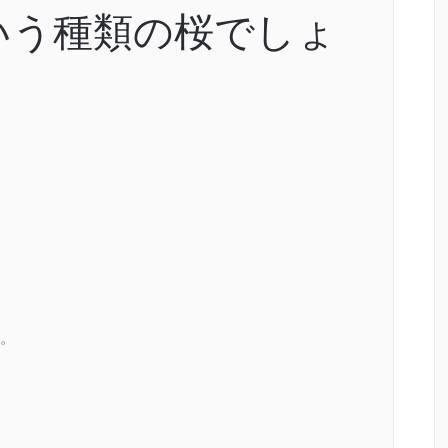
いう種類の桜でしょ
。