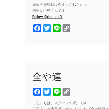
新規会員登録は今すぐ
こちら
から
明日は中島さんです。
Follow @rbc_staff
Facebook
Twitter
Line
Copy
Link
全や連
Facebook
Twitter
Line
Copy
Link
こんにちは。スタッフの堀川です。
先日友人と大手町にオープンした『全や連総本