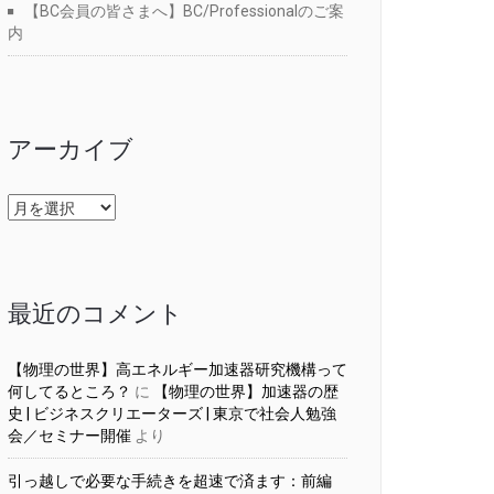
【BC会員の皆さまへ】BC/Professionalのご案
内
アーカイブ
ア
ー
カ
イ
ブ
最近のコメント
【物理の世界】高エネルギー加速器研究機構って
何してるところ？
に
【物理の世界】加速器の歴
史 | ビジネスクリエーターズ | 東京で社会人勉強
会／セミナー開催
より
引っ越しで必要な手続きを超速で済ます：前編