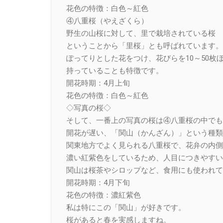
花色の特徴：白色～紅色
④八重桜（やえざくら）
野生の山桜に対して、里で栽培されている桜
ということから「里桜」とも呼ばれています。
ぽってりとした花をつけ、花びらを10～50枚
持っていることも特徴です。
開花時期：4月上旬
花色の特徴：白色～紅色
◇写真の桜◇
そして、一番上の写真の桜は④八重桜の中でも
開花が遅い、「関山（かんざん）」という種類
関東地方でよく見られる八重桜で、花弁の内側
濃い紅紫色をしているため、人目につきやすい
関山は桜茶やシロップなど、食用にも使われて
開花時期：4月下旬
花色の特徴：濃紅紫色
私は特にこの「関山」が好きです。
桜があると春を実感しますね。