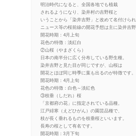
明治時代になると、全国各地でも植栽
されるようになり、染井村の吉野桜と
いうことから「染井吉野」と改めて名付けられ
ニュース等の桜前線の開花予想は主に染井吉野
開花時期：4月上旬
花色の特徴：淡紅白
②山桜（やまざくら）
日本の南半分に広く分布している野生種。
染井吉野と見た目が同じですが、山桜は
開花とほぼ同じ時季に葉も出るのが特徴です。
開花時期：4月上旬
花色の特徴：白色～淡紅色
③枝垂（しだれ）桜
「京都府の花」に指定されている品種。
江戸緋寒（えどひがん）の園芸品種で、
枝が長く垂れるものを枝垂桜といいます。
長寿の桜として有名です。
開花時期：3月下旬