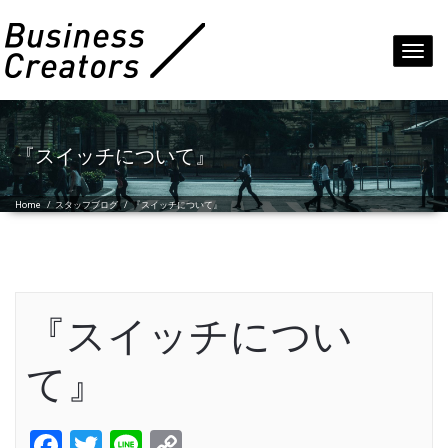
Toggl
navig
『スイッチについて』
Home
/
スタッフブログ
/
『スイッチについて』
『スイッチについ
て』
Facebook
Twitter
Line
Copy