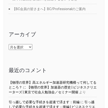
【BC会員の皆さまへ】BC/Professionalのご案内
アーカイブ
ア
ー
カ
イ
ブ
最近のコメント
【物理の世界】高エネルギー加速器研究機構って何してる
ところ？
に
【物理の世界】加速器の歴史 | ビジネスクリエ
ーターズ | 東京で社会人勉強会／セミナー開催
より
引っ越しで必要な手続きを超速で済ます：前編
に
引っ越
しで必要な手続きを超速で済ます：後編 | ビジネスクリエ