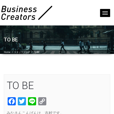
Toggl
navig
TO BE
Home
/
スタッフブログ
/
TO BE
TO BE
Facebook
Twitter
Line
Copy
Link
みなさんこんばんは、吉村です。