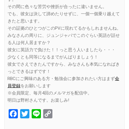
その間に色々な苦労や挫折が合ったに違いません。
でも、彼女は決して諦めたりせずに、一個一個乗り越えて
きたと思います。
その証拠のひとつがこのPVに現れてるかもしれませんね。
みなさんの周りに、ジュンジャパでこのぐらい英語が話せ
る人は何人居ますか？
彼女に英語力で負けた！！っと思う人いましたら・・・
少なくとも同等になるまでがんばりましょう！
彼女でさえできたんですから、みなさんも本気になればき
っとできるはずです！
RBCにご興味のある方・勉強会に参加されたい方はまず
会
員登録
をお願いします
※会員限定、毎月4回のメルマガを配信中。
明日は野村さんです。お楽しみ!
Facebook
Twitter
Line
Copy
Link