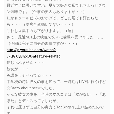
最近本当に暑いですね。夏が大好きな私でもちょっとダウ
ン気味です。（仕事の要因もありますが・・）
しかもクールビズのおかげで、どこに居ても汗だらだ
ら・・・（冷房全然効いてない・・・）
これじゃ集中力も下がりますよ。（泣）
さて、最近NET上の映像で久々に衝撃を受けました。。。
（今回は完全に自分の趣味ですが・・・）
http://jp.youtube.com/watch?
v=QGXiyBI2xOU&feature=related
信じられません・・・
彼女が・・・
英語をしゃべってる・・・
中学校の時に彼女の事を知って、一時期はLIVEに行くほど
☆Crazy about her☆でした。
そんな彼女の事を、当時のマスコミは「脳がない」・「あ
ほだ」とディスってましたが、
それに屈せずに自分の実力でTopSingerに上り詰めたので
す。