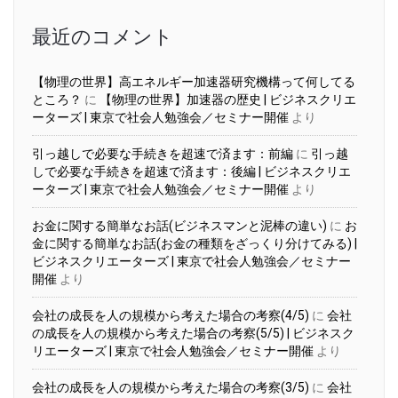
ブ
最近のコメント
【物理の世界】高エネルギー加速器研究機構って何してる
ところ？
に
【物理の世界】加速器の歴史 | ビジネスクリエ
ーターズ | 東京で社会人勉強会／セミナー開催
より
引っ越しで必要な手続きを超速で済ます：前編
に
引っ越
しで必要な手続きを超速で済ます：後編 | ビジネスクリエ
ーターズ | 東京で社会人勉強会／セミナー開催
より
お金に関する簡単なお話(ビジネスマンと泥棒の違い)
に
お
金に関する簡単なお話(お金の種類をざっくり分けてみる) |
ビジネスクリエーターズ | 東京で社会人勉強会／セミナー
開催
より
会社の成長を人の規模から考えた場合の考察(4/5)
に
会社
の成長を人の規模から考えた場合の考察(5/5) | ビジネスク
リエーターズ | 東京で社会人勉強会／セミナー開催
より
会社の成長を人の規模から考えた場合の考察(3/5)
に
会社