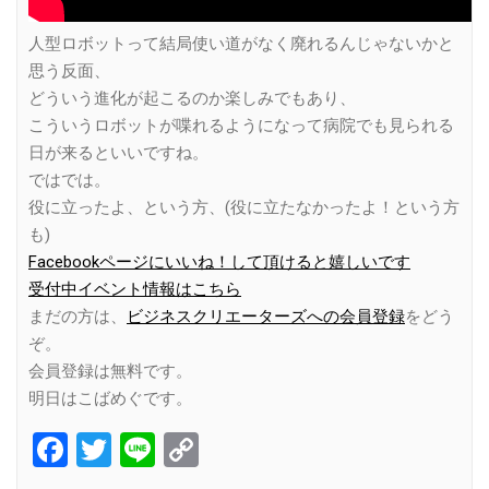
人型ロボットって結局使い道がなく廃れるんじゃないかと
思う反面、
どういう進化が起こるのか楽しみでもあり、
こういうロボットが喋れるようになって病院でも見られる
日が来るといいですね。
ではでは。
役に立ったよ、という方、(役に立たなかったよ！という方
も)
Facebookページにいいね！して頂けると嬉しいです
受付中イベント情報はこちら
まだの方は、
ビジネスクリエーターズへの会員登録
をどう
ぞ。
会員登録は無料です。
明日はこばめぐです。
Facebook
Twitter
Line
Copy
Link