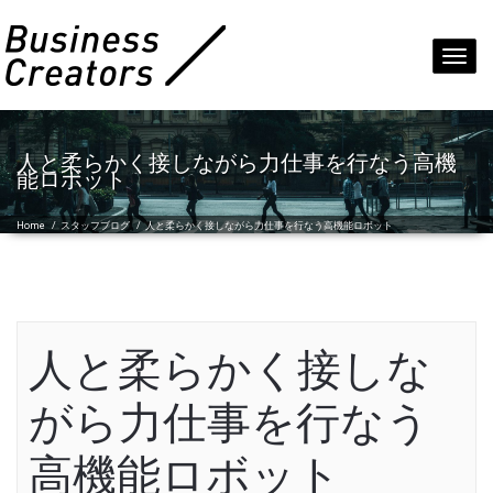
Toggl
navig
人と柔らかく接しながら力仕事を行なう高機
能ロボット
Home
/
スタッフブログ
/
人と柔らかく接しながら力仕事を行なう高機能ロボット
人と柔らかく接しな
がら力仕事を行なう
高機能ロボット