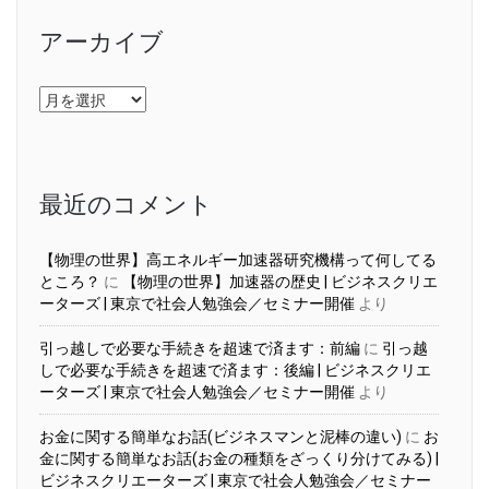
アーカイブ
ア
ー
カ
イ
ブ
最近のコメント
【物理の世界】高エネルギー加速器研究機構って何してる
ところ？
に
【物理の世界】加速器の歴史 | ビジネスクリエ
ーターズ | 東京で社会人勉強会／セミナー開催
より
引っ越しで必要な手続きを超速で済ます：前編
に
引っ越
しで必要な手続きを超速で済ます：後編 | ビジネスクリエ
ーターズ | 東京で社会人勉強会／セミナー開催
より
お金に関する簡単なお話(ビジネスマンと泥棒の違い)
に
お
金に関する簡単なお話(お金の種類をざっくり分けてみる) |
ビジネスクリエーターズ | 東京で社会人勉強会／セミナー