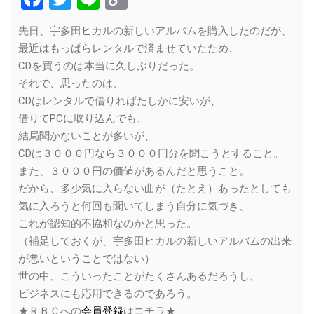
Link
先日、宇多田ヒカルの新しいアルバムを購入したのだが、
最近はもっぱらレンタルで済ませていたため、
CDを買うのは本当に久しぶりだった。
それで、思ったのは、
CDはレンタルで借りればたしかに安いが、
借りてPCに取り込んでも、
結局聞かないことが多いが、
CDは３０００円なら３０００円分を聞こうとすること。
また、３０００円の価値があるんだと思うこと。
だから、多少気に入らない曲が（たとえ）あったとしても
気に入ろうと何回も聞いてしまう自分に気づき、
これが認知的不協和なのかと思った。
（補足しておくが、宇多田ヒカルの新しいアルバムの出来
が悪いということではない）
世の中、こういったことがたくさんあるだろうし、
ビジネスにも応用できるのであろう。
★ＲＢＣへの
会員登録
はコチラ★