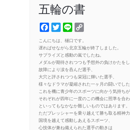
五輪の書
Facebook
Twitter
Line
Copy
Link
こんにちは、樋口です。
遅ればせながら北京五輪が終了しました。
サプライズと感動の嵐でしたね。
メダルが期待されつつも予想外の負けかたをし
故障により涙を呑んだ選手、
大穴と評されつつも栄冠に輝いた選手、
様々なドラマが凝縮された一ヶ月の闘いでした
これを機に青少年のスポーツに向かう気持ちが
それぞれが四年に一度のこの機会に照準を合わ
といってもなかなか難しいものではあります。
ただプレッシャーを乗り越えて勝ち取る精神力
国境を越えて感動しあえるスポーツ、
心技体が兼ね備えられた選手の動きは