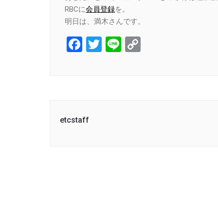
RBCに
会員登録
を。
明日は、満木さんです。
Facebook
Twitter
Line
Copy
Link
etcstaff