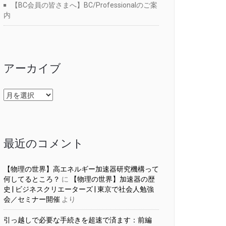
【BC会員の皆さまへ】BC/Professionalのご案
内
アーカイブ
ア
ー
カ
イ
ブ
最近のコメント
【物理の世界】高エネルギー加速器研究機構って
何してるところ？
に
【物理の世界】加速器の歴
史 | ビジネスクリエーターズ | 東京で社会人勉強
会／セミナー開催
より
引っ越しで必要な手続きを超速で済ます：前編