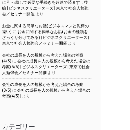
に
引っ越しで必要な手続きを超速で済ます：後
編 | ビジネスクリエーターズ | 東京で社会人勉強
会／セミナー開催
より
お金に関する簡単なお話(ビジネスマンと泥棒の
違い)
に
お金に関する簡単なお話(お金の種類を
ざっくり分けてみる) | ビジネスクリエーターズ |
東京で社会人勉強会／セミナー開催
より
会社の成長を人の規模から考えた場合の考察
(4/5)
に
会社の成長を人の規模から考えた場合の
考察(5/5) | ビジネスクリエーターズ | 東京で社会
人勉強会／セミナー開催
より
会社の成長を人の規模から考えた場合の考察
(3/5)
に
会社の成長を人の規模から考えた場合の
考察(4/5) |
より
カテゴリー