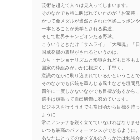
芸術を超えて人々は見入ってしまいます。
そのなかでも特に叫ばれていたのが「お家芸」
かつて金メダルが当然とされた体操ニッポンや
一本とることが美学とされる柔道、
そして世界チャンピオンたる野球。
こういうときだけ「サムライ」「大和魂」「日
国威発揚の表現がされるというのは、
ぷち・ナショナリズムと形容されども日本もま
国家の枠組みがいかに根深く、手堅く、
意識のなかに刷り込まれているかということで
そのなかでも伝統を重んじる風土などを垣間見
四年に一度しかないなかでも目標があるからこ
選手は頑張って自己研鑽に努めています。
ビジネスを行ううえでも常日頃から目標を持っ
ように
常にアンテナを鋭く立てていなければなりませ
いつも最高のパフォーマンスができるように。
あなたにとっての金メダルのきっかけは勉強会