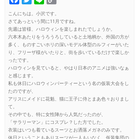
Link
こんにちは。小沢です。
さてあっという間に11月ですね。
先週は皆様、ハロウィンを楽しまれたでしょうか。
六本木あたりをうろうろしていると土地柄か、外国の方が
多く、ものすごいホリの深いモデル体型のルフィーがいた
り、フリーザ様がいたりと、街を歩いているだけで楽しか
ったです。
ハロウィンを見ていると、やはり日本のアニメは強いなぁ
と感じます。
私も休日にハロウィンパーティーという名の仮装大会をし
たのですが、
アリスにメイドに花魁、猫に王子に侍とまあ色々おりまし
て。
その中でも、特に女性陣から人気だったのが、
「サラリーマン」にコスプレ？した方でした。
衣装はいつも着ているスーツとお洒落メガネのみです。
休日ということもありスーツが一人もいなく、仮装集団の