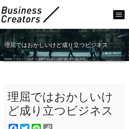
Toggl
navig
理屈ではおかしいけど成り立つビジネス
Home
/
スタッフブログ
/
理屈ではおかしいけど成り立つビジネス
理屈ではおかしいけ
ど成り立つビジネス
Facebook
Twitter
Line
Copy