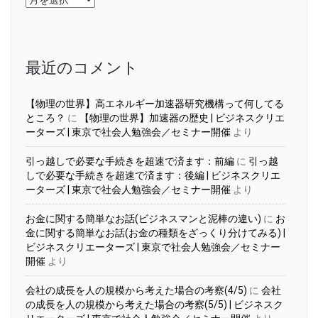
ー
カ
イ
ブ
最近のコメント
【物理の世界】高エネルギー加速器研究機構って何してる
ところ？
に
【物理の世界】加速器の歴史 | ビジネスクリエ
ーターズ | 東京で社会人勉強会／セミナー開催
より
引っ越しで必要な手続きを超速で済ます：前編
に
引っ越
しで必要な手続きを超速で済ます：後編 | ビジネスクリエ
ーターズ | 東京で社会人勉強会／セミナー開催
より
お金に関する簡単なお話(ビジネスマンと泥棒の違い)
に
お
金に関する簡単なお話(お金の種類をざっくり分けてみる) |
ビジネスクリエーターズ | 東京で社会人勉強会／セミナー
開催
より
会社の成長を人の規模から考えた場合の考察(4/5)
に
会社
の成長を人の規模から考えた場合の考察(5/5) | ビジネスク