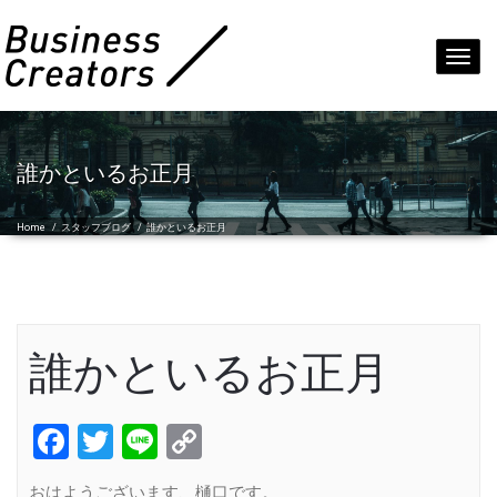
Toggl
navig
誰かといるお正月
Home
/
スタッフブログ
/
誰かといるお正月
誰かといるお正月
Facebook
Twitter
Line
Copy
Link
おはようございます、樋口です。