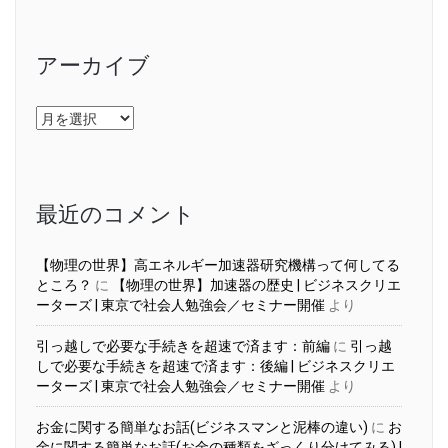
アーカイブ
ア
ー
カ
イ
ブ
最近のコメント
【物理の世界】高エネルギー加速器研究機構って何してる
ところ？
に
【物理の世界】加速器の歴史 | ビジネスクリエ
ーターズ | 東京で社会人勉強会／セミナー開催
より
引っ越しで必要な手続きを超速で済ます：前編
に
引っ越
しで必要な手続きを超速で済ます：後編 | ビジネスクリエ
ーターズ | 東京で社会人勉強会／セミナー開催
より
お金に関する簡単なお話(ビジネスマンと泥棒の違い)
に
お
金に関する簡単なお話(お金の種類をざっくり分けてみる) |