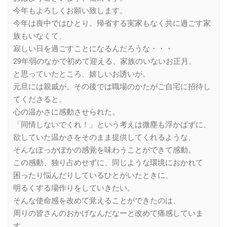
今年もよろしくお願い致します。
今年は喪中ではひとり。帰省する実家もなく共に過ごす家
族もいなくて、
寂しい日を過ごすことになるんだろうな・・・
29年弱のなかで初めて迎える、家族のいないお正月。
と思っていたところ、嬉しいお誘いが。
元旦には親戚が、その後では職場のかたがご自宅に招待し
てくださると。
心の温かさに感動させられた。
「同情しないでくれ！」という考えは微塵も浮かばずに、
欲していた温かさをそのまま提供してくれるような、
そんなぽっかぽかの感覚を味わうことができて感動。
この感動、独り占めせずに、同じような環境におかれて
困ったり悩んだりしているひとがいたときに、
明るくする場作りをしていきたい。
そんな使命感を改めて覚えることができたのは、
周りの皆さんのおかげなんだなーと改めて痛感していま
す。