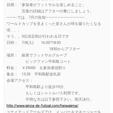
目標：「参加者がフットサルを楽しめること」
言葉の詳細はアフターの肴にしましょう。
———-では、7月の告知————————————–
ワールドカップを見まくった皆さんが球を蹴りたくなる
頃、、、
そう、、3位決定戦が行われる日です
日時： 7/8(土) 16:00?18:00
1830からアフター
場所： 銀座でフットサルグループ
ビッグファン平和島コート
料金： ￥29000 を参加者頭割り
集合： 15:30 平和島駅改札前
会場アクセス：
平和島駅より徒歩10分、
もしくはシャトルバス利用です。
不明な方は以下参照下さい。雨天決行。
http://www.ginza-de-futsal.com/heiwajima/
ユナイテッドアールズでは、メンバー＆マネージャーを