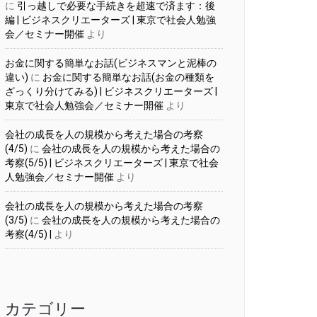
に
引っ越しで必要な手続きを超速で済ます：後
編 | ビジネスクリエーターズ | 東京で社会人勉強
会／セミナー開催
より
お金に関する簡単なお話(ビジネスマンと泥棒の
違い)
に
お金に関する簡単なお話(お金の種類を
ざっくり分けてみる) | ビジネスクリエーターズ |
東京で社会人勉強会／セミナー開催
より
会社の成長を人の規模から考えた場合の考察
(4/5)
に
会社の成長を人の規模から考えた場合の
考察(5/5) | ビジネスクリエーターズ | 東京で社会
人勉強会／セミナー開催
より
会社の成長を人の規模から考えた場合の考察
(3/5)
に
会社の成長を人の規模から考えた場合の
考察(4/5) |
より
カテゴリー