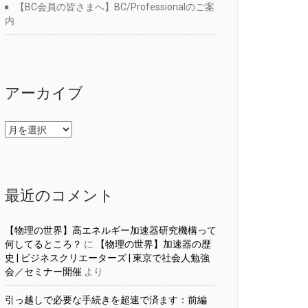
【BC会員の皆さまへ】BC/Professionalのご案
内
アーカイブ
ア
ー
カ
イ
ブ
最近のコメント
【物理の世界】高エネルギー加速器研究機構って
何してるところ？
に
【物理の世界】加速器の歴
史 | ビジネスクリエーターズ | 東京で社会人勉強
会／セミナー開催
より
引っ越しで必要な手続きを超速で済ます：前編