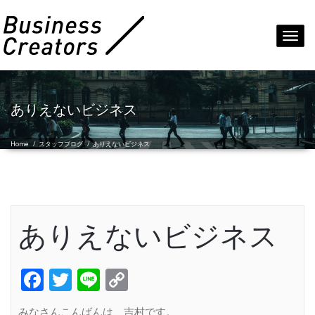
Toggl
navig
ありえないビジネス
Home
/
スタッフブログ
/
ありえないビジネス
ありえないビジネス
Facebook
Twitter
Line
Copy
Link
みなさんこんばんは、吉村です。