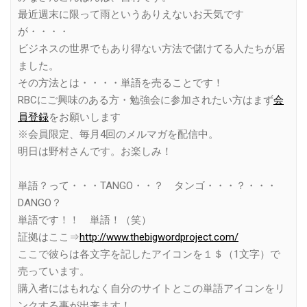
最近週末に限って雨というありえないお天気です
が・・・・
ビジネスの世界でもあり得ない方法で儲けてる人たちが居
ました。
その方法とは・・・・単語を売ることです！
RBCにご興味のある方・勉強会に参加されたい方はまず
会
員登録
をお願いします
※会員限定、毎月4回のメルマガを配信中。
明日は野村さんです。お楽しみ！
単語？って・・・TANGO・・？ タンゴ・・・？・・・
DANGO？
単語です！！ 単語！（笑）
証拠はここ⇒
http://www.thebigwordproject.com/
ここで彼らは各文字を記したアイコンを１＄（1文字）で
売っています。
購入者にはもれなく自分のサイトとこの単語アイコンをリ
ンクする事が出来ます！