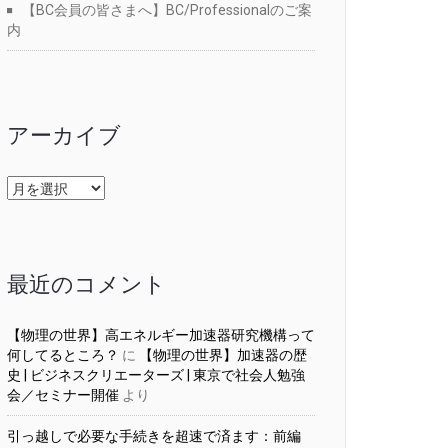
【BC会員の皆さまへ】BC/Professionalのご案
内
アーカイブ
ア
ー
カ
イ
ブ
最近のコメント
【物理の世界】高エネルギー加速器研究機構って
何してるところ？
に
【物理の世界】加速器の歴
史 | ビジネスクリエーターズ | 東京で社会人勉強
会／セミナー開催
より
引っ越しで必要な手続きを超速で済ます：前編