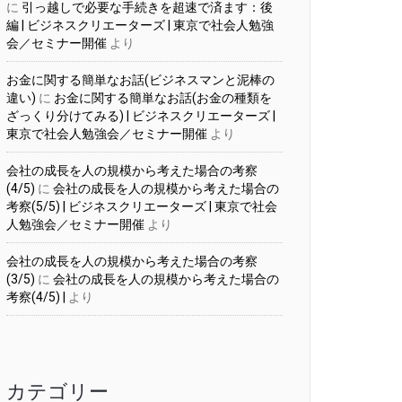
に
引っ越しで必要な手続きを超速で済ます：後
編 | ビジネスクリエーターズ | 東京で社会人勉強
会／セミナー開催
より
お金に関する簡単なお話(ビジネスマンと泥棒の
違い)
に
お金に関する簡単なお話(お金の種類を
ざっくり分けてみる) | ビジネスクリエーターズ |
東京で社会人勉強会／セミナー開催
より
会社の成長を人の規模から考えた場合の考察
(4/5)
に
会社の成長を人の規模から考えた場合の
考察(5/5) | ビジネスクリエーターズ | 東京で社会
人勉強会／セミナー開催
より
会社の成長を人の規模から考えた場合の考察
(3/5)
に
会社の成長を人の規模から考えた場合の
考察(4/5) |
より
カテゴリー