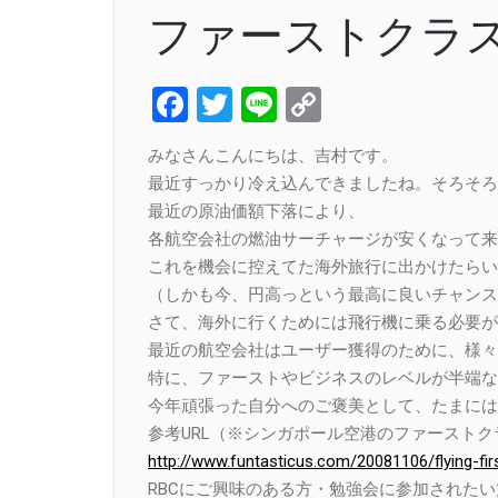
ファーストクラ
Facebook
Twitter
Line
Copy
Link
みなさんこんにちは、吉村です。
最近すっかり冷え込んできましたね。そろそろ
最近の原油価額下落により、
各航空会社の燃油サーチャージが安くなって来
これを機会に控えてた海外旅行に出かけたらい
（しかも今、円高っという最高に良いチャンス
さて、海外に行くためには飛行機に乗る必要が
最近の航空会社はユーザー獲得のために、様々
特に、ファーストやビジネスのレベルが半端な
今年頑張った自分へのご褒美として、たまには
参考URL（※シンガポール空港のファースト
http://www.funtasticus.com/20081106/flying-fi
RBCにご興味のある方・勉強会に参加された