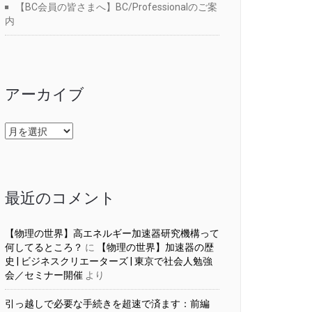
【BC会員の皆さまへ】BC/Professionalのご案
内
アーカイブ
ア
ー
カ
イ
ブ
最近のコメント
【物理の世界】高エネルギー加速器研究機構って
何してるところ？
に
【物理の世界】加速器の歴
史 | ビジネスクリエーターズ | 東京で社会人勉強
会／セミナー開催
より
引っ越しで必要な手続きを超速で済ます：前編