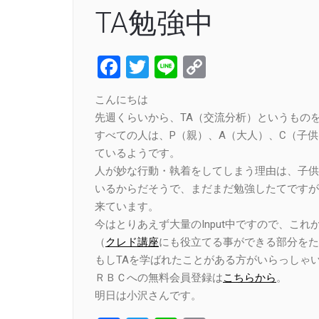
TA勉強中
Facebook
Twitter
Line
Copy
Link
こんにちは
先週くらいから、TA（交流分析）というもの
すべての人は、P（親）、A（大人）、C（子
ているようです。
人が妙な行動・執着をしてしまう理由は、子供
いるからだそうで、まだまだ勉強したてですが
来ています。
今はとりあえず大量のInput中ですので、これか
（
クレド講座
にも役立てる事ができる部分をた
もしTAを学ばれたことがある方がいらっしゃ
ＲＢＣへの無料会員登録は
こちらから
。
明日は小沢さんです。