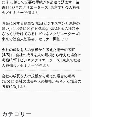
に
引っ越しで必要な手続きを超速で済ます：後
編 | ビジネスクリエーターズ | 東京で社会人勉強
会／セミナー開催
より
お金に関する簡単なお話(ビジネスマンと泥棒の
違い)
に
お金に関する簡単なお話(お金の種類を
ざっくり分けてみる) | ビジネスクリエーターズ |
東京で社会人勉強会／セミナー開催
より
会社の成長を人の規模から考えた場合の考察
(4/5)
に
会社の成長を人の規模から考えた場合の
考察(5/5) | ビジネスクリエーターズ | 東京で社会
人勉強会／セミナー開催
より
会社の成長を人の規模から考えた場合の考察
(3/5)
に
会社の成長を人の規模から考えた場合の
考察(4/5) |
より
カテゴリー