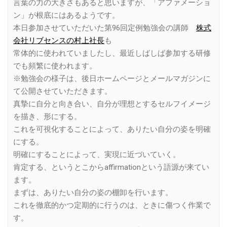
言葉の力の大きさもあると思いますが、「アファメーショ
ン」が根底にはあるようです。
本日参加させていただいた第96回定例勉強会の講師
株式
会社リブセンスの村上社長
も
常体的に使われていましたし、最近しばしば参加する研修
でも頻繁に使われます。
※勉強会の様子は、後日ホームページとメールマガジンに
て公開させていただきます。
真摯に自分と向き合い、自分が理想とするセルフイメージ
を描き、形にする。
これを可視化することによって、ありたい自分の姿を明確
にする。
明確にすることによって、実現に近づいていく。
肯定する、というとこからaffirmationという語源が来てい
ます。
まずは、ありたい自分の姿の棚卸を行います。
これを徹底的かつ定期的に行うのは、ときに傷つく作業で
す。