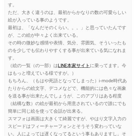
す。
ただ、大きく違うのは、最初からかなりの数の可愛らしい
絵が入っている事のようです。
最初は、「なんだそのくらい。。。」と思っていたんです
が、この絵が中々よく出来ている。
その時の微妙な感情や表情、気分、雰囲気、そういったも
のを少しでも伝わりやすくする事が出来ている気になれま
す。
（絵の一覧（の一部）は
LINE本家サイト
に乗ってます。今
はもっと増えている様ですが。）
もちろん、（もはや死語となってしまった）i-mode時代あ
たりからの絵文字、デコメなどで、機能的には色々な画象
を送る事が出来たんでしょうが、このアプリはある程度
（結構な数）の絵が最初から用意されているので誰にでも
簡単に同じ絵を使って会話が出来る。
スマフォは画面は大きくて綺麗ですが、やはり文字入力の
スピードはフィーチャーフォンとそうそう変わっていな
い。人によっては遅くなってるという事もありますし。そ