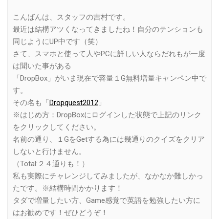
こんばんは、スタッフの吉村です。
最近は結構アツくなってきましたね！自分のテンションも
同じようにUP中です（笑）
さて、スマホと使って人やPCに詳しい人ならだれもが一度
は聞いた事がある
「DropBox」がいま現在で容量１G無料増量キャンペン中で
す。
その名も「
Dropquest2012
」
※はじめ方：DropBoxにログインした状態で上記のリンク
をクリックしてください。
名前の通り、１GをGetする為には幾通りのクイズをクリア
しないと行けません。
（Total:２４通りも！）
私も実際にチャレンジしてみましたが、なかなか難しかっ
たです。※結構時間かかります！
タダで増量したい方、Game感覚で英語を勉強したい方に
はお勧めです！ぜひどうぞ！