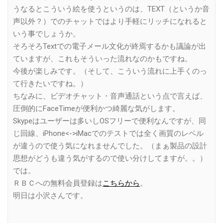
うなるとこういう絵を使うというのは、TEXT（というか音
声以外？）でのチャットではより手軽にリッチになれると
いう事でしょうか。
そろそろTextでの電子メール文化が終焉するかも議論が出
ていますが、これもそういった流れなのかもですね。
今後が楽しみです。（そして、こういう流れに上手くのっ
て行きたいですね。）
ちなみに、ビデオチャット・音声通話という点で言えば、
圧倒的にFaceTimeが便利かつ綺麗な気がします。
Skypeはユーザーは多いしOSフリーで便利なんですが、同
じ回線、iPhone<->iMacでのテストでは全く画質のレベル
が違うので使う気になれませんでした。（まぁ製品の設計
思想がどうも違う気がするので使い分けしてますが。。）
では。
ＲＢＣへの無料会員登録は
こちらから
。
明日は小沢さんです。