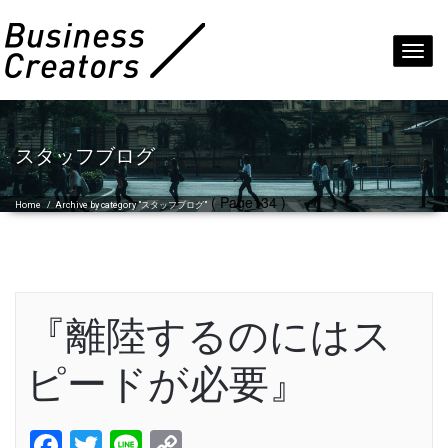
Toggl
navig
スタッフブログ
( Page134 )
Home
/
Archive by category "スタッフブログ"
『離陸するのにはス
ピードが必要』
Facebook
Twitter
Line
Copy