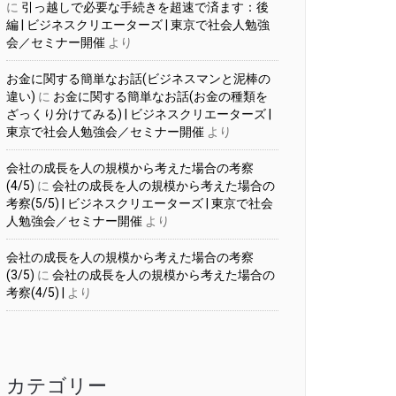
に
引っ越しで必要な手続きを超速で済ます：後
編 | ビジネスクリエーターズ | 東京で社会人勉強
会／セミナー開催
より
お金に関する簡単なお話(ビジネスマンと泥棒の
違い)
に
お金に関する簡単なお話(お金の種類を
ざっくり分けてみる) | ビジネスクリエーターズ |
東京で社会人勉強会／セミナー開催
より
会社の成長を人の規模から考えた場合の考察
(4/5)
に
会社の成長を人の規模から考えた場合の
考察(5/5) | ビジネスクリエーターズ | 東京で社会
人勉強会／セミナー開催
より
会社の成長を人の規模から考えた場合の考察
(3/5)
に
会社の成長を人の規模から考えた場合の
考察(4/5) |
より
カテゴリー