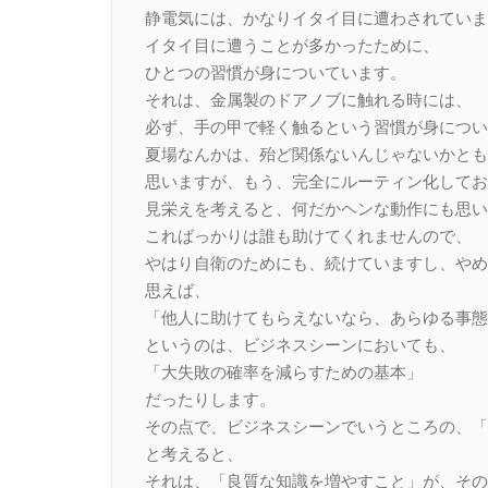
静電気には、かなりイタイ目に遭わされていま
イタイ目に遭うことが多かったために、
ひとつの習慣が身についています。
それは、金属製のドアノブに触れる時には、
必ず、手の甲で軽く触るという習慣が身につい
夏場なんかは、殆ど関係ないんじゃないかとも
思いますが、もう、完全にルーティン化してお
見栄えを考えると、何だかヘンな動作にも思い
こればっかりは誰も助けてくれませんので、
やはり自衛のためにも、続けていますし、やめ
思えば、
「他人に助けてもらえないなら、あらゆる事態
というのは、ビジネスシーンにおいても、
「大失敗の確率を減らすための基本」
だったりします。
その点で、ビジネスシーンでいうところの、「
と考えると、
それは、「良質な知識を増やすこと」が、その