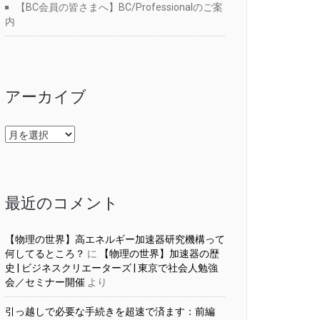
【BC会員の皆さまへ】BC/Professionalのご案
内
アーカイブ
ア
ー
カ
イ
ブ
最近のコメント
【物理の世界】高エネルギー加速器研究機構って
何してるところ？
に
【物理の世界】加速器の歴
史 | ビジネスクリエーターズ | 東京で社会人勉強
会／セミナー開催
より
引っ越しで必要な手続きを超速で済ます：前編