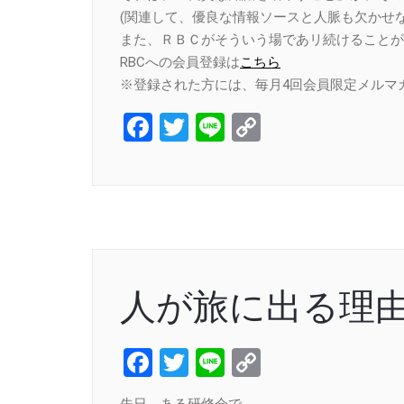
(関連して、優良な情報ソースと人脈も欠かせな
また、ＲＢＣがそういう場であリ続けることが
RBCへの会員登録は
こちら
※登録された方には、毎月4回会員限定メルマ
Facebook
Twitter
Line
Copy
Link
人が旅に出る理
Facebook
Twitter
Line
Copy
Link
先日、ある研修会で、