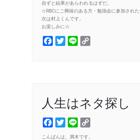
自ずと結果があらわれるはずだ。
☆RBCにご興味のある方・勉強会に参加され
次は村上くんです。
お楽しみに☆
Facebook
Twitter
Line
Copy
Link
人生はネタ探し
Facebook
Twitter
Line
Copy
Link
こんばんは。満木です。