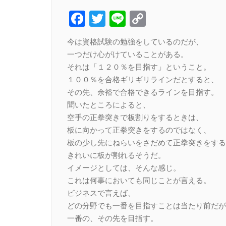
Facebook
Twitter
Line
Copy
Link
今は資格試験の勉強をしているのだが、
一つだけ心がけていることがある。
それは「１２０％を目指す」ということ。
１００％を合格ギリギリラインだとすると、
その先、余裕で合格できるラインを目指す。
聞いたところによると、
空手の正拳突きで板割りをするときは、
板に向かって正拳突きをするのではなく、
板の少し先にねらいをさだめて正拳突きをする
きれいに板が割れるそうだ。
イメージとしては、そんな感じ。
これは何事においても同じことが言える。
ビジネスで言えば、
どの分野でも一番を目指すことは当たり前だが
一番の、その先を目指す。