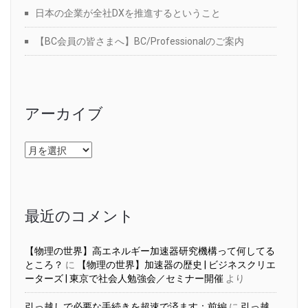
日本の企業が全社DXを推進するということ
【BC会員の皆さまへ】BC/Professionalのご案内
アーカイブ
ア
ー
カ
イ
ブ
最近のコメント
【物理の世界】高エネルギー加速器研究機構って何してる
ところ？
に
【物理の世界】加速器の歴史 | ビジネスクリエ
ーターズ | 東京で社会人勉強会／セミナー開催
より
引っ越しで必要な手続きを超速で済ます：前編
に
引っ越