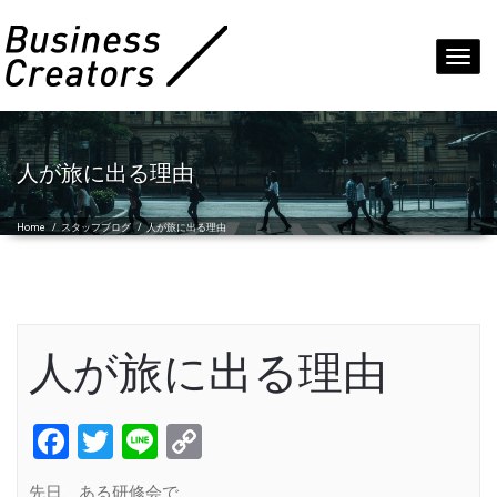
Toggl
navig
人が旅に出る理由
Home
/
スタッフブログ
/
人が旅に出る理由
人が旅に出る理由
Facebook
Twitter
Line
Copy
Link
先日、ある研修会で、