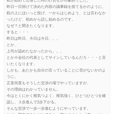
私が始めて出張した時の打合せが印象的でした。
昨日一日掛けて決めた内容の議事録を捨てるかのように、
机の上にほいっと投げ、一からはじめよう、とは言わなか
ったけど、初めから話し始めるのです。
なぜ？と聞きたくなります。
すると・・・
昨日は昨日、今日は今日。。。
とか、
上司が認めたなかったから。。。
とか※会社の代表としてサインしているんだろ・・・と言
いたくなります。
しかも、あたかも自分の言っていることに否がないかのよ
うに。
正直何度もそうした交渉の場でやっていますが、
その理由はわかっていません。
今はとくにかく根気つよく、根気強く、ひとつひとつを確
認し、３歩進んで2歩下がる。
そんな交渉で一歩一歩進むようにやっています。