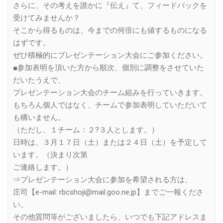
さらに、その考えを誰かに『伝え』て、フィードバックを
受けてみませんか？
そこから得るものは、今までの何倍にも値するものになる
はずです。
ぜひ積極的にプレゼンテーション大会にご参加ください。
■参加表明を頂いた方から順次、個別に調整をさせていた
だいたうえで、
プレゼンテーション大会のチーム組みを行っていきます。
もちろん個人ではなく、チームで参加表明していただいて
も構いません。
（ただし、１チーム：２?３人とします。）
日時は、３月１７日（土）または２４日（土）を予定して
います。（決まり次第
ご連絡します。）
⇒プレゼンテーション大会に参加を希望される方は、
庄司【e-mail: rbcshoji@mail.goo.ne.jp】までご一報くださ
い。
その他質問等がございましたら、いつでも下記アドレスま