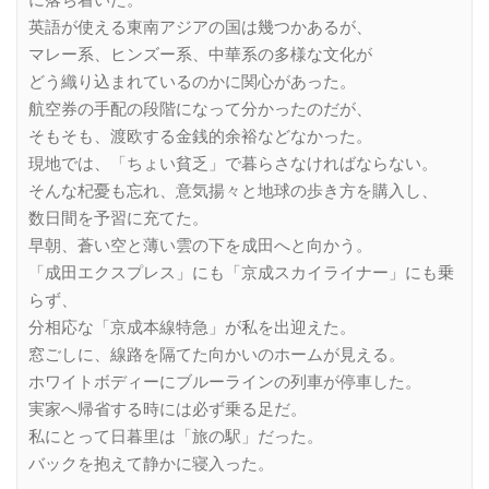
に落ち着いた。
英語が使える東南アジアの国は幾つかあるが、
マレー系、ヒンズー系、中華系の多様な文化が
どう織り込まれているのかに関心があった。
航空券の手配の段階になって分かったのだが、
そもそも、渡欧する金銭的余裕などなかった。
現地では、「ちょい貧乏」で暮らさなければならない。
そんな杞憂も忘れ、意気揚々と地球の歩き方を購入し、
数日間を予習に充てた。
早朝、蒼い空と薄い雲の下を成田へと向かう。
「成田エクスプレス」にも「京成スカイライナー」にも乗
らず、
分相応な「京成本線特急」が私を出迎えた。
窓ごしに、線路を隔てた向かいのホームが見える。
ホワイトボディーにブルーラインの列車が停車した。
実家へ帰省する時には必ず乗る足だ。
私にとって日暮里は「旅の駅」だった。
バックを抱えて静かに寝入った。