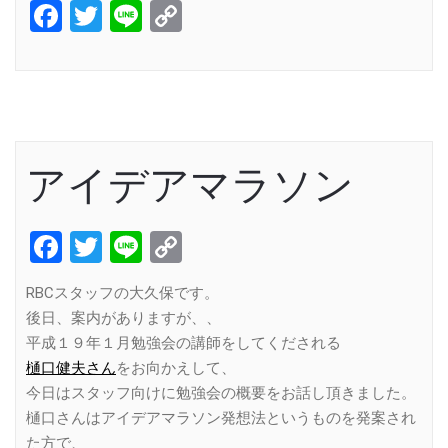
Facebook
Twitter
Line
Copy
Link
アイデアマラソン
Facebook
Twitter
Line
Copy
Link
RBCスタッフの大久保です。
後日、案内がありますが、、
平成１９年１月勉強会の講師をしてくだされる
樋口健夫さん
をお向かえして、
今日はスタッフ向けに勉強会の概要をお話し頂きました。
樋口さんはアイデアマラソン発想法というものを発案され
た方で、