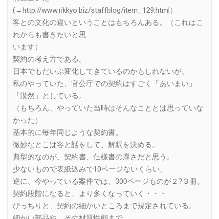
(→http://www.rikkyo.biz/staffblog/item_129.html）
客との文化の違いということはもちろんある。（これはこ
れからも書きたいと思
います）
契約の考え方である。
日本でもだいぶ変化してきているのかもしれないが、
私のやっていた、官公庁での契約はすごく「あいまい」
「漠然」としている。
（もちろん、やっていた当時はそんなこととは思っていな
かった）
基本的に毎年同じような契約書。
微妙なとこは客と話をして、解釈を決める。
典型的なのが、契約書、仕様書の厚さだと思う。
少ないもので表紙込みで10ページないくらい。
逆に、今やっている案件では、300ページものが２?３冊。
契約段階になると、より多くなっていく・・・
びっちりと、契約の細かいところまで規定されている。
細かい部品や、その材質性能まで。