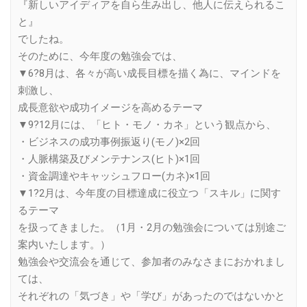
『新しいアイディアを自ら生み出し、他人に伝えられるこ
と』
でしたね。
そのために、今年度の勉強会では、
▼6?8月は、各々が高い成長目標を描く為に、マインドを
刺激し、
成長意欲や成功イメージを高めるテーマ
▼9?12月には、「ヒト・モノ・カネ」という観点から、
・ビジネスの成功事例振返り(モノ)×2回
・人脈構築及びメンテナンス(ヒト)×1回
・資金調達やキャッシュフロー(カネ)×1回
▼1?2月は、今年度の目標達成に役立つ「スキル」に関す
るテーマ
を扱ってきました。（1月・2月の勉強会については別途ご
案内いたします。）
勉強会や交流会を通じて、参加者のみなさまにおかれまし
ては、
それぞれの「気づき」や「学び」があったのではないかと