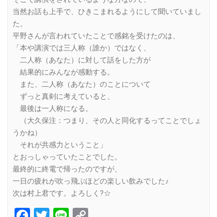
当然お話も上手で、ひきこまれるようにして聞いていまし
た。
平野さんが言われていたことで感銘を受けたのは、
「本や講演では三人称（誰か）ではなく、
二人称（あなた）に対して話をした方が
結果的にみんなが感動する。
また、二人称（あなた）のことについて
ずっと真剣に考えていると、
最後は一人称になる。
（大久保注：つまり、その人と同化するってことでしょ
うかね）
それが共感力ということ」
とおっしゃっていたことでした。
最終的に終電で帰ったのですが、
一日の疲れが吹っ飛ぶほどの楽しい飲みでした♪
次は村上君です。よろしく?☆
Facebook
Twitter
Line
Copy