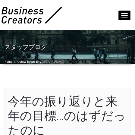
Toggl
navig
スタッフブログ
( Page311 )
Home
/
Archive by category "スタッフブログ"
今年の振り返りと来
年の目標…のはずだっ
たのに