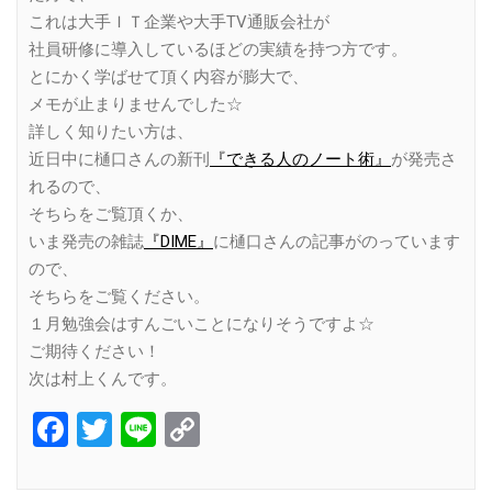
これは大手ＩＴ企業や大手TV通販会社が
社員研修に導入しているほどの実績を持つ方です。
とにかく学ばせて頂く内容が膨大で、
メモが止まりませんでした☆
詳しく知りたい方は、
近日中に樋口さんの新刊
『できる人のノート術』
が発売さ
れるので、
そちらをご覧頂くか、
いま発売の雑誌
『DIME』
に樋口さんの記事がのっています
ので、
そちらをご覧ください。
１月勉強会はすんごいことになりそうですよ☆
ご期待ください！
次は村上くんです。
Facebook
Twitter
Line
Copy
Link