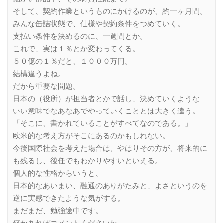
そして、契約作業というものにかけるのが、約一ヶ月間。
みんな缶詰状態で、仕様や契約条件をつめていく。
支払い条件を決めるのに、一週間とか。
これで、実は１％とか変わってくる。
５０億の１％だと、１０００万円。
結構違うよね。
だから重要な問題。
日本の（役所）が担当者とかで話し、決めていくような
いい意味でなあなあでやっていくこととは大きく違う。
「そこに、書かれていることがすべてなのである。」
欧米的な考え方がそこにあるのかもしれない。
今後国際社会を考えた場合は、やはりその方が、将来的に
も残るし、後任でもわかりやすいといえる。
個人的な性格からいうと、
日本的なあいまい、融通のありがたみと、よさというのを
逆に実感できたような気がする。
まだまだ、勉強途中です。
何かあればコメントくださいね。