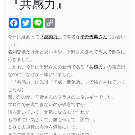
『共感力』
Facebook
Twitter
Line
Copy
Link
今日は縁あって
『感動力』
で有名な
平野秀典さん
にお会い
して、
名刺交換だけかと思いきや、平野さん含めて５人で飲みに
行きました。
しかも、今日は平野さんの新刊である
『共感力』
の発売日
なのに、なぜか一緒にいました。
（『共感力』は先日「平成・進化論。」で紹介されていま
したね）
驚いたのが、平野さんのプラスのエネルギーでした。
ブログで表現できないのが残念ですが、
話を聞いていて、元気になるんですね☆
ものすごい気さくで、腰も低くて、面白い。
５００人規模の会場を満員にして、
そこで講演をされているような方なので、