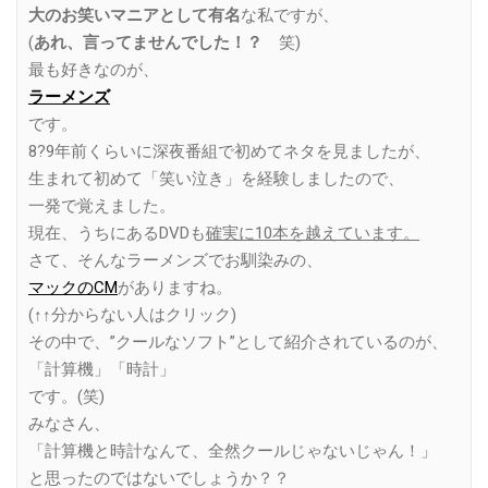
大のお笑いマニアとして有名
な私ですが、
(
あれ、言ってませんでした！？
笑)
最も好きなのが、
ラーメンズ
です。
8?9年前くらいに深夜番組で初めてネタを見ましたが、
生まれて初めて「笑い泣き」を経験しましたので、
一発で覚えました。
現在、うちにあるDVDも
確実に10本を越えています。
さて、そんなラーメンズでお馴染みの、
マックのCM
がありますね。
(↑↑分からない人はクリック)
その中で、”クールなソフト”として紹介されているのが、
「計算機」「時計」
です。(笑)
みなさん、
「計算機と時計なんて、全然クールじゃないじゃん！」
と思ったのではないでしょうか？？