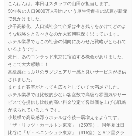
こんばんは。本日はスタッフの山田が担当します。
50年後の人口9000万人割れという厚生労働省の試算が新聞
で見かけました。
少子高齢化、人口減社会で企業は生き残りをかけてどのよ
うな戦略をとるべきなのか大変興味深く思っています。
ホテル業界でもこの社会の傾向にあわせた戦略がとられて
いるようです。
先日、あのコンラッド東京に宿泊する機会がありました。
そこで大大感動！！
高級感たっぷりのラグジュアリー感と良いサービスが提供
されました。
またまた客室がとっても広々としていて大満足でした。
ホテル業界では比較的少ない客室数で高級な雰囲気やサー
ビスでを提供し比較的高い料金設定で客単価を上げる戦略
が取られているようです。
小規模で高級感漂うホテルは今後一層増えるようです。
「ザ・リッツ・カールトン東京」（250室）、同年夏は日
比谷に「ザ・ペニンシュラ東京」（315室）と５ツ星クラ