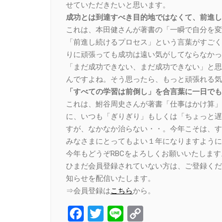
せていただきたいと思います。
成功とは到達すべき目的地ではなくて、前進し
これは、本田健さんが著書の「一瞬で自分を変
「前進し続けるプロセス」という言葉がすごく
りに頑張っても成功は遠い気がしてならなかっ
「まだ成功できない、まだ成功できない」と思
んですよね。そう思ったら、もっと頑張れる気
「すべての学習は前倒し」を合言葉に一日でも
これは、鮒谷周史さんが著書「仕事はかけ算」
に、いつも「ぎりぎり」もしくは「ちょっと遅
すが、なかなか治らない・・。今年こそは、す
みなさまにとってもよい１年になりますように
今年もどうぞRBCをよろしくお願いいたしま
ひまだ会員登録されていない方は、ご登録くだ
知らせを配信いたします。
⇒会員登録は
こちら
から。
Facebook
Twitter
Line
Copy