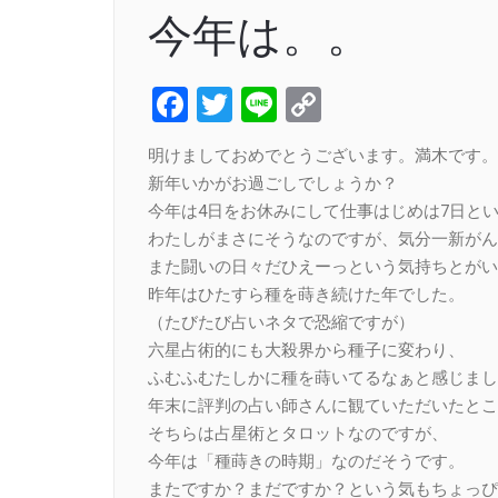
今年は。。
Facebook
Twitter
Line
Copy
Link
明けましておめでとうございます。満木です。
新年いかがお過ごしでしょうか？
今年は4日をお休みにして仕事はじめは7日と
わたしがまさにそうなのですが、気分一新がん
また闘いの日々だひえーっという気持ちとがい
昨年はひたすら種を蒔き続けた年でした。
（たびたび占いネタで恐縮ですが）
六星占術的にも大殺界から種子に変わり、
ふむふむたしかに種を蒔いてるなぁと感じまし
年末に評判の占い師さんに観ていただいたとこ
そちらは占星術とタロットなのですが、
今年は「種蒔きの時期」なのだそうです。
またですか？まだですか？という気もちょっぴ