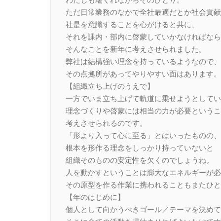
ただ日常業務のなかで全社最適だとか社会貢献
社是を意識することを心がけると共に、
それを課内・部内に啓蒙していかなければなら
そんなことを新年に考えさせられました。
弊社は結構強い理念を持っているようなので、
その点拠所があってやりやすい面はあります。
【組織立ち上げのうえで】
一方でいま立ち上げて軌道に乗せようとしてい
理念づくりや啓蒙には相当の力が必要というこ
考えさせられるのです。
「形より入って心に至る」とはいったものの、
根本を形作る理念をしっかり持っていないと
組織そのものの安定性を欠くのでしょうね。
人を動かすということは膨大なエネルギーが必
その原型を作る作業に携われることもまたひと
【年のはじめに】
個人として向かうべきゴール／テーマを決めて