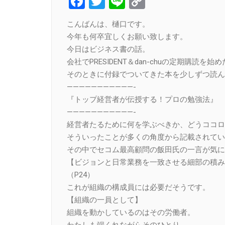
Facebook
Twitter
Line
Copy
Link
こんばんは、樋口です。
今年も何卒宜しくお願い致します。
今日はビジネス書の話。
会社でPRESIDENT＆dan-chuの定期購読を
そのときに付録でついてきた本を少しずつ読ん
———————————-
『トップ経営者が伝授する！プロの勉強法』
———————————-
経営者たるために何を学ぶべきか、どうココロ
そういったことが多くの角度から記載されてい
その中でセコム最高顧問の飯田氏の一言が気に
【ビジョンと日常業務を一致させる細部の積み
（P24）
これが組織の構成員には必要だそうです。
【組織の一員として】
組織を動かしているのはその労働者。
わたしも端くれながらそのひとり。