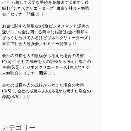
に
引っ越しで必要な手続きを超速で済ます：後
編 | ビジネスクリエーターズ | 東京で社会人勉強
会／セミナー開催
より
お金に関する簡単なお話(ビジネスマンと泥棒の
違い)
に
お金に関する簡単なお話(お金の種類を
ざっくり分けてみる) | ビジネスクリエーターズ |
東京で社会人勉強会／セミナー開催
より
会社の成長を人の規模から考えた場合の考察
(4/5)
に
会社の成長を人の規模から考えた場合の
考察(5/5) | ビジネスクリエーターズ | 東京で社会
人勉強会／セミナー開催
より
会社の成長を人の規模から考えた場合の考察
(3/5)
に
会社の成長を人の規模から考えた場合の
考察(4/5) |
より
カテゴリー