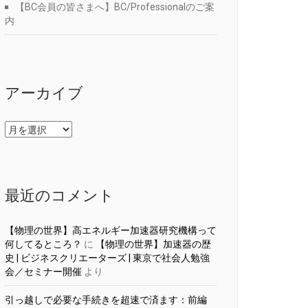
【BC会員の皆さまへ】BC/Professionalのご案
内
アーカイブ
ア
ー
カ
イ
ブ
最近のコメント
【物理の世界】高エネルギー加速器研究機構って
何してるところ？
に
【物理の世界】加速器の歴
史 | ビジネスクリエーターズ | 東京で社会人勉強
会／セミナー開催
より
引っ越しで必要な手続きを超速で済ます：前編