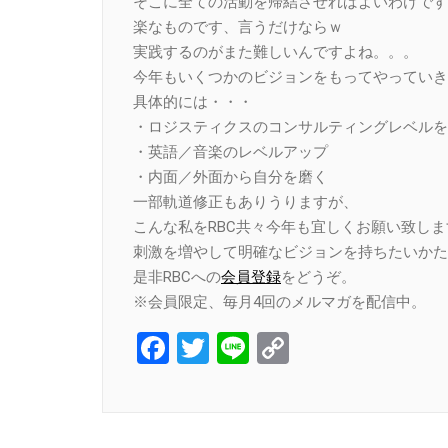
そこに全ての活動を帰結させればよいわけです
楽なものです、言うだけならｗ
実践するのがまた難しいんですよね。。。
今年もいくつかのビジョンをもってやっていき
具体的には・・・
・ロジスティクスのコンサルティングレベルを
・英語／音楽のレベルアップ
・内面／外面から自分を磨く
一部軌道修正もありうりますが、
こんな私をRBC共々今年も宜しくお願い致しま
刺激を増やして明確なビジョンを持ちたいかた
是非RBCへの
会員登録
をどうぞ。
※会員限定、毎月4回のメルマガを配信中。
Facebook
Twitter
Line
Copy
Link