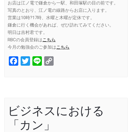
お店は江ノ電で鎌倉から一駅、和田塚駅の目の前です。
写真のとおり、江ノ電の線路からお店に入ります。
営業は10時?17時、水曜と木曜が定休です。
鎌倉に行く機会があれば、ぜひ訪れてみてください。
明日は吉村君です。
RBCの会員登録は
こちら
今月の勉強会のご参加は
こちら
Facebook
Twitter
Line
Copy
Link
ビジネスにおける
「カン」