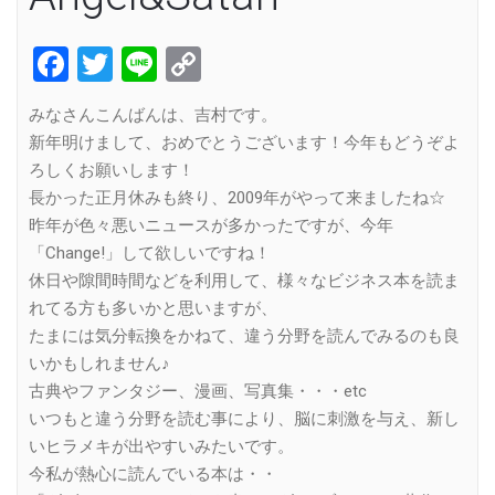
Facebook
Twitter
Line
Copy
Link
みなさんこんばんは、吉村です。
新年明けまして、おめでとうございます！今年もどうぞよ
ろしくお願いします！
長かった正月休みも終り、2009年がやって来ましたね☆
昨年が色々悪いニュースが多かったですが、今年
「Change!」して欲しいですね！
休日や隙間時間などを利用して、様々なビジネス本を読ま
れてる方も多いかと思いますが、
たまには気分転換をかねて、違う分野を読んでみるのも良
いかもしれません♪
古典やファンタジー、漫画、写真集・・・etc
いつもと違う分野を読む事により、脳に刺激を与え、新し
いヒラメキが出やすいみたいです。
今私が熱心に読んでいる本は・・