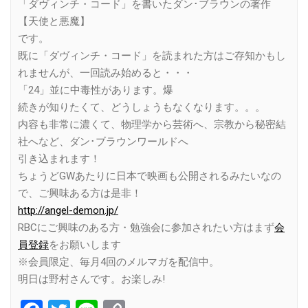
「ダヴィンチ・コード」を書いたダン･ブラウンの著作
【天使と悪魔】
です。
既に「ダヴィンチ・コード」を読まれた方はご存知かもし
れませんが、一回読み始めると・・・
「24」並に中毒性があります。爆
続きが知りたくて、どうしょうもなくなります。。。
内容も非常に濃くて、物理学から芸術へ、宗教から秘密結
社へなど、ダン･ブラウンワールドへ
引き込まれます！
ちょうどGWあたりに日本で映画も公開されるみたいなの
で、ご興味ある方は是非！
http://angel-demon.jp/
RBCにご興味のある方・勉強会に参加されたい方はまず
会
員登録
をお願いします
※会員限定、毎月4回のメルマガを配信中。
明日は野村さんです。お楽しみ!