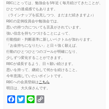
RBCにとっては、勉強会を5年近く毎月続けてきたことが、
ひとつの達成感でもあります。
（ラインナップを拡充しつつ、まだまだ続きますよ♪）
RBCの定例役員会や勉強会では、
思いの持つ力についても言及がされています。
強い信念を持ちつづけることによって、
行動指針・判断基準に新しいベクトルが加わります。
「お金持ちになりたい」と日々強く願えば、
行動のひとつひとつのゴールが明確になり、
少しずつ変化することができます。
RBCが成長するよう、日々願い続けます。
思いを持って、継続して何かを続けること。
今年意識していたいポイントです。
RBCへの会員登録は
こちら
明日は、大久保さんです。
Facebook
Twitter
Line
Copy
Link