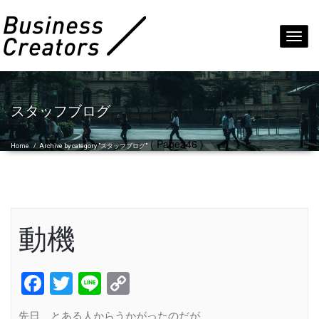
Toggl
navig
スタッフブログ
( Page246 )
Home
/
Archive by category "スタッフブログ"
動機
Facebook
Twitter
Line
Copy
Link
先日、とある人からうかがったのだが、