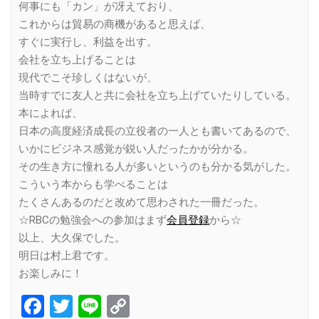
何事にも「カン」が冴えており、
これからは貿易の商機があると思えば、
すぐに実行し、利益を出す。
会社を立ち上げることは
現代でこそ珍しくはないが、
当時すでに友人と共に会社を立ち上げていたりしている。
本によれば、
日本の高度経済成長の立役者の一人とも書いてあるので、
いかにビジネス感覚が鋭い人だったかが分かる。
その生き方に憧れる人が多いというのも分かる気がした。
こういう本からも学べることは
たくさんあるのだと改めて思わされた一冊だった。
☆RBCの勉強会への参加はまず
会員登録
から☆
以上、大久保でした。
明日は村上君です。
お楽しみに！
Facebook
Twitter
Line
Copy