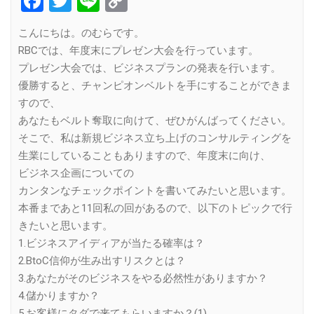
Facebook
Twitter
Line
Copy
Link
こんにちは。のむらです。
RBCでは、年度末にプレゼン大会を行っています。
プレゼン大会では、ビジネスプランの発表を行います。
優勝すると、チャンピオンベルトを手にすることができま
すので、
あなたもベルト奪取に向けて、ぜひがんばってください。
そこで、私は新規ビジネス立ち上げのコンサルティングを
生業にしていることもありますので、年度末に向け、
ビジネス企画についての
カンタンなチェックポイントを書いてみたいと思います。
本番まであと11回私の回があるので、以下のトピックで行
きたいと思います。
1.ビジネスアイディアが当たる確率は？
2.BtoC信仰が生み出すリスクとは？
3.あなたがそのビジネスをやる必然性がありますか？
4.儲かりますか？
5.お客様にタダで来てもらいますか？(1)