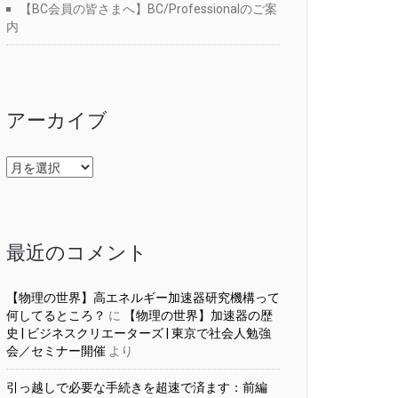
【BC会員の皆さまへ】BC/Professionalのご案
内
アーカイブ
ア
ー
カ
イ
ブ
最近のコメント
【物理の世界】高エネルギー加速器研究機構って
何してるところ？
に
【物理の世界】加速器の歴
史 | ビジネスクリエーターズ | 東京で社会人勉強
会／セミナー開催
より
引っ越しで必要な手続きを超速で済ます：前編