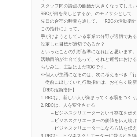
スタッフ間の論点の齟齬が大きくなってしまい
RBCが何を良しとするか、のモノサシとして、
先日の合宿の時間を通して、「RBCの活動指
この指針によって、
手がけようとしている事業の分野が適切である
設定した目標が適切であるか？
といったことの判断基準になればと思います。
活動目的が土台であって、それと運営における
ちなみに、主語はまだRBCです。
※個人が主語になるのは、次に考えるべき「行
従前に出していた行動指針は、おそらく刷新
【RBC活動指針】
1. RBCは、新しい人が集まってくる場をつく
2. RBCは、人を変化させる
→ビジネスクリエーターという存在を伝え
→ビジネスクリエーターの価値を伝え続け
→ビジネスクリエーターになる方法を伝え
3. RBCは、ビジネスクリエーターに愛される