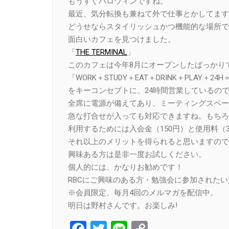
もうすぐハロウィンですね。
最近、気分転換も兼ねて外で仕事とかしてます
どうせならスタイリッシュかつ機能的な場所で
面白いカフェを見つけました。
「
THE TERMINAL
」
このカフェは今年8月にオープンしたばっかり
「WORK＋STUDY＋EAT＋DRINK＋PLAY＋24H＝
をキーコンセプトに、24時間営業しているの
全席に電源が備えてあり、ミーティングスペー
急な打合せが入っても対応できますね。もちろ
利用するためには入会金（150円）と使用料（
それ以上のメリットを得られると思いますので
興味ある方は是非一度お試しください。
個人的には、かなりお勧めです！
RBCにご興味のある方・勉強会に参加された
※会員限定、毎月4回のメルマガを配信中。
明日は野村さんです。お楽しみ!