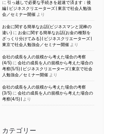
に
引っ越しで必要な手続きを超速で済ます：後
編 | ビジネスクリエーターズ | 東京で社会人勉強
会／セミナー開催
より
お金に関する簡単なお話(ビジネスマンと泥棒の
違い)
に
お金に関する簡単なお話(お金の種類を
ざっくり分けてみる) | ビジネスクリエーターズ |
東京で社会人勉強会／セミナー開催
より
会社の成長を人の規模から考えた場合の考察
(4/5)
に
会社の成長を人の規模から考えた場合の
考察(5/5) | ビジネスクリエーターズ | 東京で社会
人勉強会／セミナー開催
より
会社の成長を人の規模から考えた場合の考察
(3/5)
に
会社の成長を人の規模から考えた場合の
考察(4/5) |
より
カテゴリー