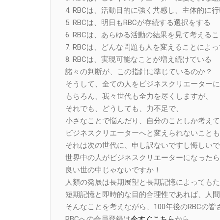
4. RBCは、活動目的に強く共感し、主体的
5. RBCは、明日もRBCが存続する選択をする
6. RBCは、あらゆる活動の結果を見て考える
7. RBCは、どんな問題も人を変えることによ
8. RBCは、実現可能なことが増え続けている
諸々の判断が、この指針に準じているのか？
そうして、全ての人をビジネスクリエーターに
もちろん、我々世代も全力を尽くしますが、
それでも、どうしても、力不足で、
小さなことで悩んだり、自分のことしか考えて
ビジネスクリエーターへと変えられないことも
それは次の世代に、申し訳ないですし悔しいで
世界中の人がビジネスクリエーターになったら
良い世の中じゃないですか！
人類の発展は長期展望と長期記憶によってもた
短期記憶と即時的な目的合理性であれば、人間
そんなことを考えながら、100年後のRBCの
RBCへの会員登録は
今すぐこちら
から