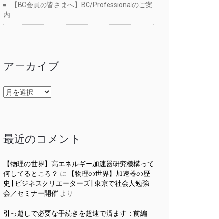
【BC会員の皆さまへ】BC/Professionalのご案
内
アーカイブ
ア
ー
カ
イ
ブ
最近のコメント
【物理の世界】高エネルギー加速器研究機構って
何してるところ？
に
【物理の世界】加速器の歴
史 | ビジネスクリエーターズ | 東京で社会人勉強
会／セミナー開催
より
引っ越しで必要な手続きを超速で済ます：前編