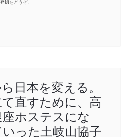
登録
をどうぞ。
から日本を変える。
立て直すために、高
銀座ホステスにな
ていった土岐山協子