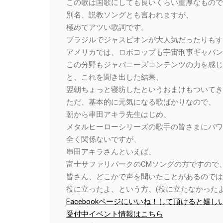
この歌は国歌にしても良いくらい重厚なもので
別名、説教ソングとも言われますが、
極めてアツい歌詞です。
ブラジルでジャスピオンが大人気だったりもす
アメリカでは、ロボコップも宇宙刑事ギャバン
この分野もジャパニーズコンテンツの力を感じ
と、これを聞き出した結果、
翌朝ちょっと寝坊したというおまけもついてき
ただ、基本的に元気になる歌ばかりなので、
朝から串田アキラ先生はじめ、
メタルヒーローシリーズの歌手の皆さまにパワ
全く関係ないですが、
串田アキラさんといえば、
富士サファリパークのCMソングの方ですので
皆さん、どこかで声を聞いたことがあるのでは
役に立ったよ、という方、(役に立たなかったよ
Facebookページにいいね！して頂けると嬉し
受付中イベント情報はこちら