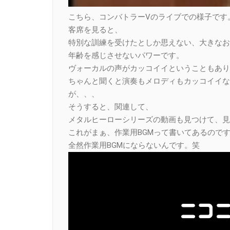
こちら、コンバトラーVのライブでの様子です
客席を見ると、
特別な訓練を受けたとしか思えない、大きなお
年齢を感じさせないパワーです。
ヴォーカルの声がカッコイイということもあり
ちゃんと聞くと演奏もメロディもカッコイイな
が、、、
そうすると、関連して、
メタルヒーローシリーズの動画も見つけて、見
これがまぁ、作業用BGMって書いてあるので
全然作業用BGMにならないんです。笑