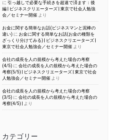
に
引っ越しで必要な手続きを超速で済ます：後
編 | ビジネスクリエーターズ | 東京で社会人勉強
会／セミナー開催
より
お金に関する簡単なお話(ビジネスマンと泥棒の
違い)
に
お金に関する簡単なお話(お金の種類を
ざっくり分けてみる) | ビジネスクリエーターズ |
東京で社会人勉強会／セミナー開催
より
会社の成長を人の規模から考えた場合の考察
(4/5)
に
会社の成長を人の規模から考えた場合の
考察(5/5) | ビジネスクリエーターズ | 東京で社会
人勉強会／セミナー開催
より
会社の成長を人の規模から考えた場合の考察
(3/5)
に
会社の成長を人の規模から考えた場合の
考察(4/5) |
より
カテゴリー