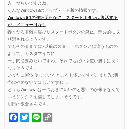
入しづらいですよね。
そんなWindows8のアップデート版の情報です。
Windows 8.1の詳細明らかに―スタートボタンは復活する
が、メニューはなし
轟々たる非難を浴びたスタートボタンの廃止、部分的に取
り消されるようです。
でもそのままでは7以前のスタートボタンとは違うものの
ようで、カスタマイズに
一手間必要みたいですね。それでもだいぶ使い勝手は良く
なりそうです。
いまだにXPを使っているところも多いですが、まだ7の販
売はやめないでほしいですね…。
どうもWindowsは一つおきにいいのと悪いのが来るなんて
いうジンクスを信じてしまいそうです。
明日は阪倉さんです。
Facebook
Twitter
Line
Copy
Link