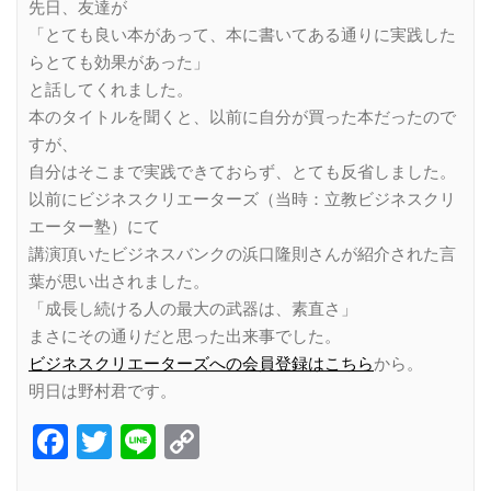
先日、友達が
「とても良い本があって、本に書いてある通りに実践した
らとても効果があった」
と話してくれました。
本のタイトルを聞くと、以前に自分が買った本だったので
すが、
自分はそこまで実践できておらず、とても反省しました。
以前にビジネスクリエーターズ（当時：立教ビジネスクリ
エーター塾）にて
講演頂いたビジネスバンクの浜口隆則さんが紹介された言
葉が思い出されました。
「成長し続ける人の最大の武器は、素直さ」
まさにその通りだと思った出来事でした。
ビジネスクリエーターズへの会員登録はこちら
から。
明日は野村君です。
Facebook
Twitter
Line
Copy
Link