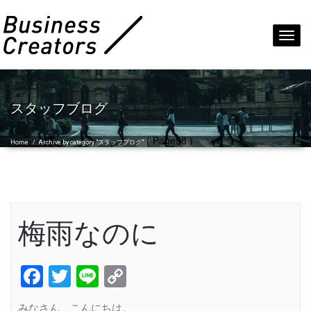
Toggl
navig
スタッフブログ
( Page98 )
Home
/
Archive by category "スタッフブログ"
梅雨なのに
Facebook
Twitter
Line
Copy
Link
みなさん、こんにちは。