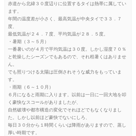
赤道から北緯３０度辺りに位置するタイは熱帯に属してい
ます。
年間の温度差が小さく、最高気温が中央タイで３３．７
度、
最低気温が２４．７度、平均気温が２８．５度。
・暑期（３～５月）
一番暑いのが４月で平均気温は３０度。しかし湿度７０％
と乾燥したシーズンでもあるので、それ程暑くはありませ
ん。
でも照りつける太陽は圧倒されそうな威力をもっていま
す。
・雨期（６～１０月）
６月になると雨期に入ります。以前は一日に一回大地を叩
く豪快なスコールがありましたが、
自然破壊や都市構造の変化でそれほどでもなくなりまし
た。しかし以前ほど豪快でないにしろ、
毎日３０分から１時間くらいは降雨がありますので、蒸し
厚い時期です。