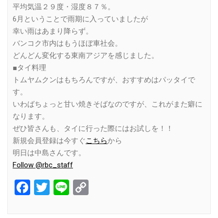
平均気温２９度・湿度８７％。
6月ということで雨期に入っていましたが
幸い雨はあまり降らず。
バンコク市内はもうほぼ車社会。
どんどん変化する東南アジアを感じました。
■タイ料理
トムヤムクンはもちろんですが、おすすめはパッタイで
す。
いわばちょっと甘い焼きそばなのですが、これがまた癖に
なります。
ぜひ皆さんも、タイに行った際にはお試しを！！
新規会員登録は今すぐ
こちら
から
明日は中島さんです。
Follow @rbc_staff
Facebook
Twitter
Line
Copy
Link