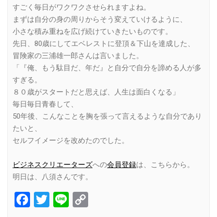
すごく毎日がワクワクさせられますよね。
まずは自分の身の周りからそう変えていけるように、
小さな積み重ねを広げ続けていきたいものです。
先日、80歳にしてエベレストに登頂＆下山を達成した、
冒険家の三浦雄一郎さんは言いました。
「『俺、もう駄目だ、年だ』と自分で自分を諦める人が多
すぎる。
８０歳がスタートだと思えば、人生は面白くなる」
毎日毎日青春して、
50年後、こんなことを胸を張って言えるような自分であり
たいと、
セルフイメージを改めたのでした。
ビジネスクリエーターズ
への
会員登録
は、こちらから。
明日は、八須さんです。
Facebook
Twitter
Line
Copy
Link