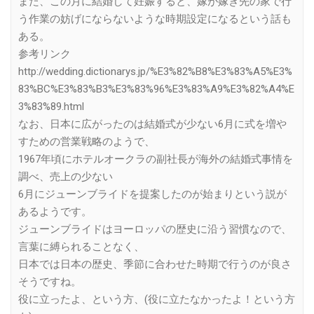
また、この月に結婚して妊娠すると、嫁が嫁ぎ先の家で行
う作業の妨げにならないような時期設定になるという話も
ある。
参考リンク
http://wedding.dictionarys.jp/%E3%82%B8%E3%83%A5%E3%
83%BC%E3%83%B3%E3%83%96%E3%83%A9%E3%82%A4%E
3%83%89.html
なお、日本に広がったのは結婚式が少ない6月に式を増や
すための営業戦略のようで、
1967年頃にホテルオークラの副社長が海外の結婚式事情を
調べ、売上の少ない
6月にジューンブライドを提案したのが始まりという説が
あるようです。
ジューンブライドはヨーロッパの歴史に沿う習慣なので、
言葉に縛られることなく、
日本では日本の歴史、季節に合わせた時期で行うのが良さ
そうですね。
役に立ったよ、という方、(役に立たなかったよ！という方