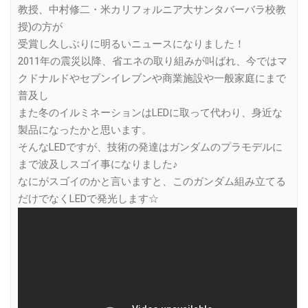
教授、中村修二・米カリフォルニア大サンタバーバラ校教
授)の方が
受賞し久しぶりに明るいニュースになりました！
2011年の震災以降、省エネの取り組みが叫ばれ、今ではマ
クドナルドやセブンイレブンや商業施設や一般家庭にまで
普及し
また冬のイルミネーションはLEDに取って代わり、身近な
製品になったかと思います。
そんなLEDですが、技術の発達はガンダムのプラモデルに
まで波及しスゴイ事になりました♪
なにがスゴイのかと言いますと、このガンダム組み立てる
だけでなくLEDで発光します☆