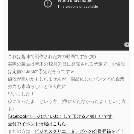
これは趣味で制作された方の動画ですが(笑)
実際の製品は年末の12月31日に発売される予定で、お値段
は定価21,600の予定だそうですｗ
値段が高いかもしれませんが、製品化したバンダイの企業
努力も素晴らしいと個人的に
思いました！
役に立ったよ、という方、(役に立たなかったよ！という方
も)
Facebookページにいいね！して頂けると嬉しいです
受付中イベント情報はこちら
まだの方は、
ビジネスクリエーターズへの会員登録
をどう