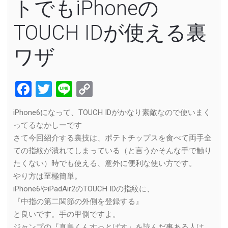
トでもiPhoneの
TOUCH IDが使える裏
ワザ
Facebook
Twitter
Line
Copy
Link
iPhone6になって、TOUCH IDがかなり素敵なので使いまく
ってるなかしーです
さて今回紹介する裏技は、ポテトチップスを食べて両手全
ての指紋が潰れてしまっている（と言うかそんな手で触り
たくない）時でも使える、意外に便利な使い方です。
やり方は至極簡単。
iPhone6やiPadAir2のTOUCH IDの指紋に、
『中指の第二関節の外側を登録する』
と良いです。手の甲側ですよ。
ジャンプの『真島くんすっとばす』を読んだ事ある人は、