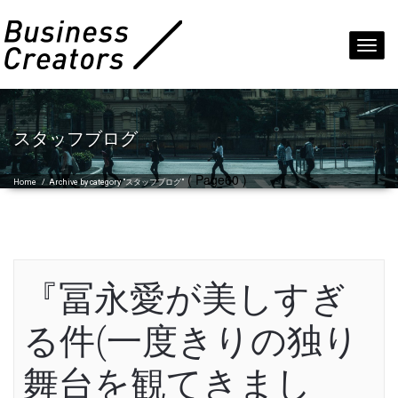
Toggl
navig
スタッフブログ
( Page60 )
Home
/
Archive by category "スタッフブログ"
『冨永愛が美しすぎ
る件(一度きりの独り
舞台を観てきまし