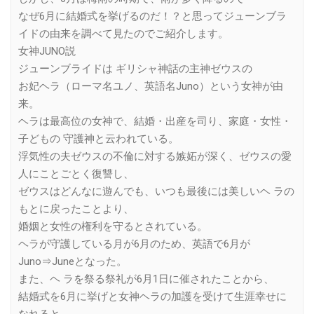
なぜ6月に結婚式を挙げるのだ！？と思ってジューンブラ
イドの由来を調べて見たのでご紹介します。
女神JUNO説
ジューンブライドは ギリシャ神話の主神ゼウスの
お妃ヘラ（ローマ名ユノ、英語名Juno）という女神が由
来。
ヘラは最高位の女神で、結婚・出産を司り、家庭・女性・
子どもの 守護神と云われている。
浮気性の夫ゼウスの不倫に対する嫉妬が深く、ゼウスの愛
人にことごとく復讐し、
ゼウスはどんなに遊んでも、いつも最後には美しいヘ ラの
もとに戻ったことより、
婚姻と女性の権利を守るとされている。
ヘラが守護している月が6月のため、英語で6月が
Juno⇒Juneとなった。
また、ヘ ラを祭る祭礼が6月1日に催されたことから、
結婚式を6月に挙げと女神ヘラの加護を受けて生涯幸せに