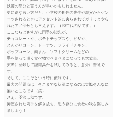
鉄菱の部分と言う方が早いかもしれません。
更に別な言い方だと、小学校の担任の先生や親父からゲン
コツされるときにアクセント的に尖らされてガリっとやら
れたアノ部分とも言えます。（90年代の話です。）
ここならばさすがに両手の指先が、
チョコレートや、ポテトチップスや、ピザや、
とんがりコーン、ドーナツ、フライドチキン、
ポップコーン、肉まん、ソフトクリームなどの
手を使って頂く食べ物でベタベタになっても大丈夫。
実際に登録して認識具合を試してみると、意外に普通で
す。
そして、ここぞという時に便利です。
最大の問題点は、そこまでな状況になるのは実際そんなに
無いところです（笑）
さぁ、季節は秋です。
抑圧された両手を解き放ち、思う存分に食欲の秋を楽しみ
ましょう！