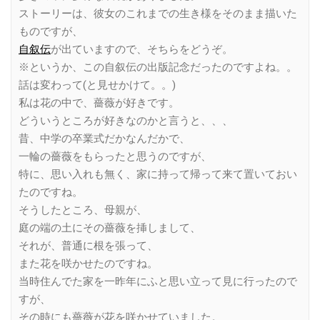
ストーリーは、彼女のこれまでの生き様をそのまま描いた
ものですが、
自叙伝
が出ていますので、そちらをどうぞ。
※というか、この自叙伝の出版記念だったのですよね。。
話は変わって(と見せかけて。。)
私は花の中で、薔薇が好きです。
どういうところが好きなのかと言うと、、、
昔、中学の卒業式だかなんだかで、
一輪の薔薇をもらったと思うのですが、
特に、思い入れも無く、家に持って帰って来て置いておい
たのですね。
そうしたところ、母親が、
庭の端の土にその薔薇を挿しまして、
それが、普通に根を張って、
また花を咲かせたのですね。
当時住んでた家を一昨年にふと思い立って見に行ったので
すが、
その時にも薔薇が花を咲かせていました。