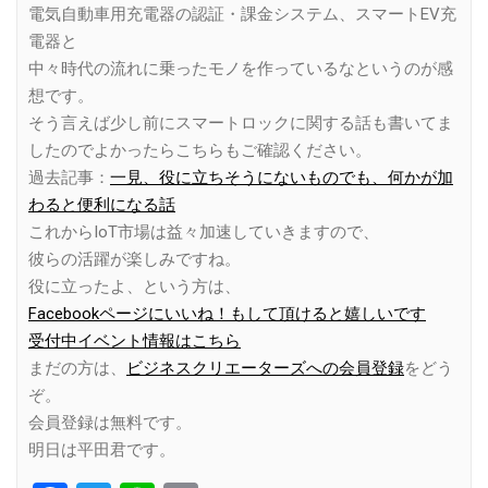
電気自動車用充電器の認証・課金システム、スマートEV充
電器と
中々時代の流れに乗ったモノを作っているなというのが感
想です。
そう言えば少し前にスマートロックに関する話も書いてま
したのでよかったらこちらもご確認ください。
過去記事：
一見、役に立ちそうにないものでも、何かが加
わると便利になる話
これからIoT市場は益々加速していきますので、
彼らの活躍が楽しみですね。
役に立ったよ、という方は、
Facebookページにいいね！もして頂けると嬉しいです
受付中イベント情報はこちら
まだの方は、
ビジネスクリエーターズへの会員登録
をどう
ぞ。
会員登録は無料です。
明日は平田君です。