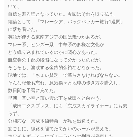
いて、
自信を遮る壁となっていた。今回はそれを取り払う。
結論として、「マレーシア、バックパッカー旅行1週間」
に落ち着いた。
英語が使える東南アジアの国は幾つかあるが、
マレー系、ヒンズー系、中華系の多様な文化が
どう織り込まれているのかに関心があった。
航空券の手配の段階になって分かったのだが、
そもそも、渡欧する金銭的余裕などなかった。
現地では、「ちょい貧乏」で暮らさなければならない。
そんな杞憂も忘れ、意気揚々と地球の歩き方を購入し、
数日間を予習に充てた。
早朝、蒼い空と薄い雲の下を成田へと向かう。
「成田エクスプレス」にも「京成スカイライナー」にも乗
らず、
分相応な「京成本線特急」が私を出迎えた。
窓ごしに、線路を隔てた向かいのホームが見える。
ホワイトボディーにブルーラインの列車が停車した。