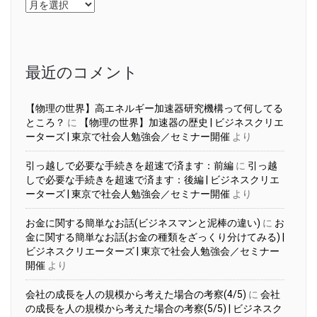
ア
ー
カ
イ
ブ
最近のコメント
【物理の世界】高エネルギー加速器研究機構って何してる
ところ？
に
【物理の世界】加速器の歴史 | ビジネスクリエ
ーターズ | 東京で社会人勉強会／セミナー開催
より
引っ越しで必要な手続きを超速で済ます：前編
に
引っ越
しで必要な手続きを超速で済ます：後編 | ビジネスクリエ
ーターズ | 東京で社会人勉強会／セミナー開催
より
お金に関する簡単なお話(ビジネスマンと泥棒の違い)
に
お
金に関する簡単なお話(お金の種類をざっくり分けてみる) |
ビジネスクリエーターズ | 東京で社会人勉強会／セミナー
開催
より
会社の成長を人の規模から考えた場合の考察(4/5)
に
会社
の成長を人の規模から考えた場合の考察(5/5) | ビジネスク