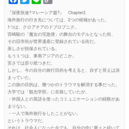
Link
『深夜快速?マレーシア篇?』 Chapter2
海外旅行の行き先については、2つの候補があった。
1つは、クロアチアのドブロブニク。
宮崎駿の「魔女の宅急便」の舞台のモデルとなった街、
その旧市街が世界遺産に登録されている街だ。
美しさが担保されている。
もう１つは、東南アジアのどこか。
安さでは折り紙つきだ。
しかし、今の自分の旅行目的を考えると、自ずと答えは決
まっていた。
この旅の目的は、幾つかのトラウマを解消する事だった。
大学では「観光学部」に在籍していたが、
・外国人との英語を使ったコミュニケーションの経験があ
まりない。
・一人で海外旅行をしたことがない。
というトラウマだ。
それは、社会人になった今でも、自分の中に脈々と続いて