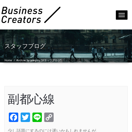
Toggl
navig
スタッフブログ
( Page264 )
Home
/
Archive by category "スタッフブログ"
副都心線
Facebook
Twitter
Line
Copy
Link
少し話題にするのには遅いかもしれませんが、