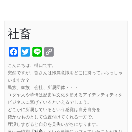
社畜
Facebook
Twitter
Line
Copy
Link
こんにちは、樋口です。
突然ですが、皆さんは帰属意識をどこに持っていらっしゃ
いますか？
民族、家族、会社、所属団体・・・
ユダヤ人や華僑は歴史や文化を超えるアイデンティティを
ビジネスに繋げているといえるでしょう。
どこかに所属しているという感覚は自分自身を
確かなものとして位置付けてくれる一方で、
埋没しすぎると自分を見失いがちになります。
私は一時期「
社畜
」という単語にハマっていたことがあり