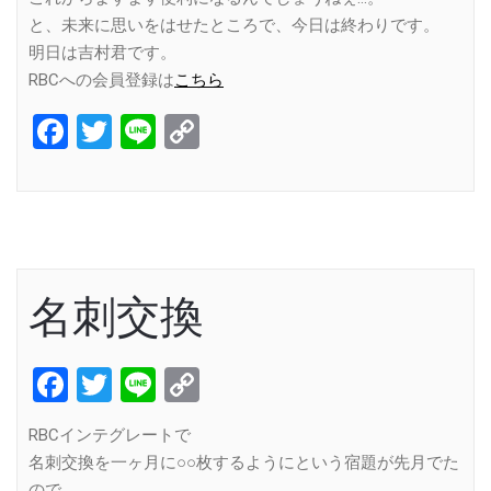
と、未来に思いをはせたところで、今日は終わりです。
明日は吉村君です。
RBCへの会員登録は
こちら
Facebook
Twitter
Line
Copy
Link
名刺交換
Facebook
Twitter
Line
Copy
Link
RBCインテグレートで
名刺交換を一ヶ月に○○枚するようにという宿題が先月でた
ので、