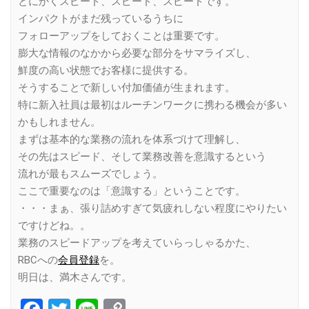
とにかくスピード、スピード、スピードです。
インパクトがまだ残っているうちに
フォローアップをしておくことは重要です。
膨大な情報のなかから必要な部分をサマライズし、
鮮度の高い状態でお客様に提供する。
そうすることで新しい付加価値が生まれます。
特に新入社員は最初はルーチンワークに携わる機会が多い
かもしれません。
まずは基本的な業務の流れを体系づけて理解し、
その先はスピード、そして業務改善を意識するという
流れが最もスムーズでしょう。
ここで重要なのは「意識する」ということです。
・・・まぁ、張り詰めすぎて気疲れしない程度にやりたい
ですけどね。。
業務のスピードアップを考えていらっしゃるかた、
RBCへの
会員登録
を。
明日は、満木さんです。