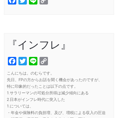
Facebook
Twitter
Line
Copy
Link
『インフレ』
Facebook
Twitter
Line
Copy
Link
こんにちは。のむらです。
先日、FPの方からお話を聞く機会があったのですが、
特に印象的だったことは以下の点です。
1.サラリーマンの可処分所得は減少傾向にある
2.日本がインフレ時代に突入した
1.については、
・年金や保険料の負担増、及び、増税による収入の圧迫