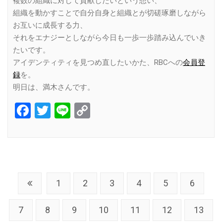
複数の組織に対して貢献したいという想い、
組織を動かすことで自分自身と組織とが切磋琢磨しながら
お互いに成長する力、
それをエナジーとしながら今日も一歩一歩踏み込んでいき
たいです。
アイデンティティを見つめ直したいかた、RBCへの
会員登
録
を。
明日は、満木さんです。
Facebook
Twitter
Line
Copy
Link
1
2
3
4
5
6
7
8
9
10
11
12
13