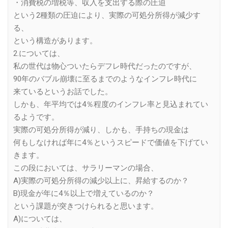
・消費税の増税等、収入を支出する際の圧迫
という2種類の圧迫により、実際の可処分所得が減少す
る、
という構造があります。
2.については、
私の世代は物心ついたらデフレ時代だったのですが、
90年のバブル崩壊に至るまでのようなインフレ時代に
来ているというお話でした。
しかも、年平均では4％程度のインフレ率と見込まれてい
るようです。
実際の可処分所得が減り、しかも、手持ちの現金は
何もしなければ年に4％というスピードで価値を下げてい
きます。
この段においては、サラリーマンの場合、
A)実際の可処分所得の減少以上に、昇給するのか？
B)現金が年に4％以上で増えているのか？
という課題が突きつけられると思います。
A)については、