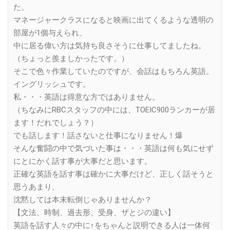
た。
マネージャークラスになると映画に出てくるような透明の
部屋が1個与えられ、
中に居る偉い方は気持ち良さそうに仕事してましたね。
（ちょっと羨ましかったです。）
そこで色々作業していたのですが、会話はもちろん英語。
イングリッシュです。
私・・・英語は得意な方ではありません。
（ちなみにRBCスタッフの中には、TOEIC900ランカーが居
ます！だれでしょう？）
でも話します！話さないと仕事になりません！爆
そんな奮闘の中で気づいた事は・・・英語は何も気にせず
にとにかく話す事が大事だと思います。
正確な英語を話す事は確かに大事だけど、正しく話そうと
思うあまり、
沈黙しては本末転倒じゃありませんか？
【文法、時制、過去形、受身、ザとジの違い】
英語を話す人々の中に↑をちゃんと説明できる人は一体何