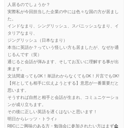
人居るのでしょうか？
実際私が今回担当した企業の中には色々な国の方が居まし
た。
インドなまり、シングリッシュ、スパニッシュなまり、イ
タリアなまり、
ジングリッシュ（日本なまり）
本当に英語か？っていう怪しい方も居ましたが、なぜか通
じるんです（笑）
通じると会話が弾みます、そしてお互いに理解する事が出
来ます。
文法間違ってもOK！単語わからなくてもOK！片言でもOK!
【何としても相手に伝えようとする】意思が一番重要だと
思います。
そうすれば自然と相手と会話が生まれ、コミュニケーショ
ンが成り立ちます。
その後に正しい英語を遅くはないと思います！
明日からレッツ・トライ♪
RBCにご興味のある方・勉強会に参加されたい方はまず
会