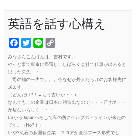
英語を話す心構え
Facebook
Twitter
Line
Copy
Link
みなさんこんばんは、吉村です。
やっと事で東京に帰還し、しばらく会社で仕事が出来ると
思った矢先・・
上司の鶴の一声で。。。今なぜか外人だらけのお客様先に
居ます。
（どんだけ?！←もう古いか・・）
なんでもこの企業は日本に初進出なので・・・ITサポート
が居ないらしく・・・
USからJapanへそして私の所にヘルプのアサインが来たの
です。（No?！）
いや?流石の多国籍企業！フロアが全部ブース形式でし