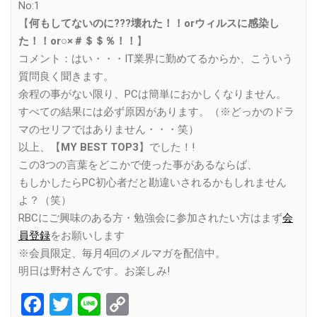
No:1
【
何もしてないのに???壊れた！！orウィルスに感染し
た！！or○×＃＄＄％！！
】
コメント：はい・・・IT業界に勤めてるからか、こういう
質問良く聞きます。
余程の事がない限り、PCは簡単におかしくなりません。
すべての結果には必ず原因があります。（※どっかのドラ
マのセリフではありません・・・笑）
以上、【
MY BEST TOP3
】でした！!
この3つの言葉をどこかで使った事があるならば、
もしかしたらPC初心者だと勘違いされるかもしれません
よ？（笑）
RBCにご興味のある方・勉強会に参加されたい方はまず
会
員登録
をお願いします
※会員限定、毎月4回のメルマガを配信中。
明日は野村さんです。お楽しみ!
Facebook
Twitter
Line
Copy