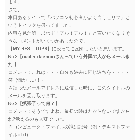
ます。
さて、
本日あるサイトで「パソコン初心者がよく言うセリフ」と
いうトピックを扱ってました。
内容を見た所、思わず「アル！アル！」と言いたくなりそ
うなコメントがいくつかあったので、
【
MY BEST TOP3
】に絞ってご紹介したいと思います。
No:3【
mailer daemonさんっていう外国の人からメールき
た
】
コメント：これは・・・自分も過去に同じ過ちを・・・・
笑（懐かしい！）
※誤ったメールアドレスに送信した時に、このタイトルの
メールを受け取ります。
No:2【
拡張子って何？
】
コメント：そうですよね。最初の時はわからないですから
ね?覚えるのも大変でした。
※コンピュータ・ファイルの識別記号（例：テキストファ
イル=.txt）