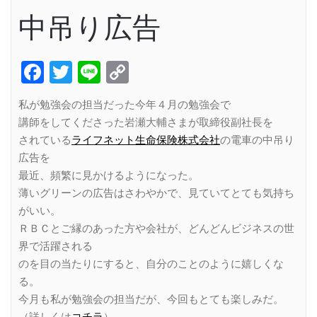
中吊り広告
Facebook
Twitter
Line
Copy
Link
私が勉強会の担当だった今年４月の勉強会で
講師をしてくださった岩瀬大輔さまが取締役副社長を
されている
ライフネット生命保険株式会社
の電車の中吊り
広告を
最近、頻繁に見かけるようになった。
薄いグリーンの広告はさわやかで、見ていてとても気持ち
がいい。
ＲＢＣとご縁のあった方や会社が、どんどんビジネスの世
界で活躍される
のを目の当たりにすると、自分のことのように嬉しくな
る。
今月も私が勉強会の担当だが、今回もとても楽しみだ。
（詳しくは
コチラ
）