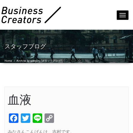
Toggl
navig
スタッフブログ
( Page255 )
Home
/
Archive by category "スタッフブログ"
血液
Facebook
Twitter
Line
Copy
Link
みなさんこんばんは、吉村です。