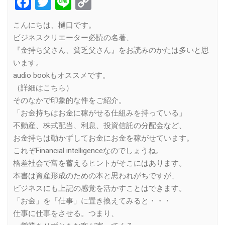
Facebook
Twitter
Line
Copy
Link
こんにちは、樋口です。
ビジネスクリエーター必読の名著、
『金持ち父さん、貧乏父さん』をお読みのかたは多いと思
います。
audio bookもオススメです。
（詳細はこちら）
そのなかで印象的な件をご紹介。
「お金持ちはお金に稼がせる仕組みを持っている」
不動産、株式配当、利息、投資信託の分配金など、
お金持ちは動かずしてお金にお金を稼がせています。
これぞFinancial intelligenceなのでしょうね。
格差社会で富を蓄えるヒントがそこにはあります。
本書は資産形成のための本と思われがちですが、
ビジネスにも上記の感覚を活かすことはできます。
「お金」を「仕事」に置き換えてみると・・・
仕事に仕事をさせる。つまり、