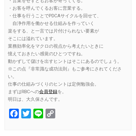
・営業をせずともお客が寄ってくる。
・お客を呼んでくるお客に営業する。
・仕事を行うことでPDCAサイクルを回せて、
自浄作用を働かせる仕組みを作っていく
楽をする、と一言では片付けられない要素が
そこには溢れています。
業務効率化をマクロの視点から考えたいときに
憶えておきたい感覚のひとつですね。
動かずして儲けを出すヒントはそこにあるのでしょう。
※この点『非常識な成功法則』もご参考にされてくださ
い。
仕事の仕組みづくりのヒントは定例勉強会。
まずはRBCへの
会員登録
を。
明日は、大久保さんです。
Facebook
Twitter
Line
Copy
Link