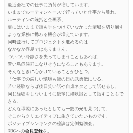
最近会社での仕事に負荷が増しています。
いままでルーティンベースで行っていた仕事から離れ、
ルーティンの統括と企画系、
更にはいままで誰も手をつけていなかった聖域を切り崩す
ような業務に携わる機会が増えています。
同時並行してプロジェクトを進めるのは
なかなか容易ではありません。
ついつい冷静さを失ってしまうこともあれば、
青い鳥症候群になりそうになることもあります。
そんなときに心がけていることがひとつ。
「仕事での厳しい環境も後の日の武勇伝になる」
苦い経験ならば後日笑い話や自虐ネタとして話せるし、
同じ経験をしないように後輩に経験談として話すこともで
きる。
どんな環境にあったとしても一筋の光を見つけて、
そこからクリエイティブに生きていたいものです。
ポジティブシンキングの秘訣は定例勉強会。
RBCへの
会員登録
を。