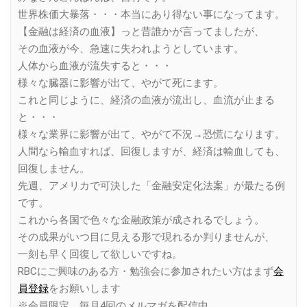
世界株価大暴落・・・本当にあり得ない事になってます。
【金融は経済の血液】っと昔誰かが言ってましたが、
その血液が今、急速に失われようとしています。
人体から血液が流失すると・・・
様々な臓器に影響が出て、やがて死にます。
これと同じように、経済の血液が流出し、血流が止まる
と・・・
様々な業界に影響が出て、やがて不況→恐慌になります。
人間なら輸血すれば、回復しますが、経済は輸血しても、
回復しません。
先週、アメリカで可決した「金融安定化法案」が最たる例
です。
これから各国で色々な金融政策が成されるでしょう。
その成果がいつ目に見える形で現れるか判りませんが、
一刻も早く回復して欲しいですね。
RBCにご興味のある方・勉強会に参加されたい方はまず
会
員登録
をお願いします
※会員限定、毎月4回のメルマガを配信中。