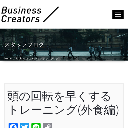
Toggl
navig
スタッフブログ
( Page12 )
Home
/
Archive by category "スタッフブログ"
頭の回転を早くする
トレーニング(外食編)
Facebook
Twitter
Line
Copy