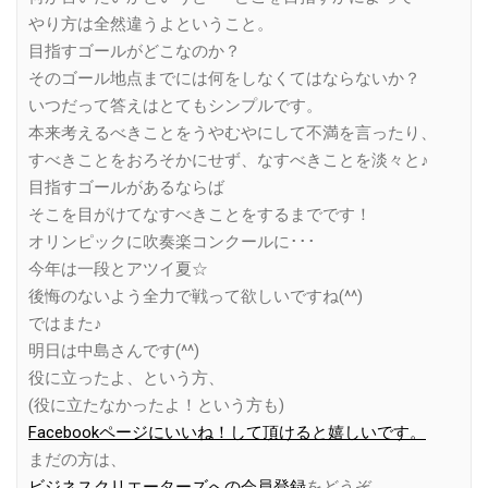
やり方は全然違うよということ。
目指すゴールがどこなのか？
そのゴール地点までには何をしなくてはならないか？
いつだって答えはとてもシンプルです。
本来考えるべきことをうやむやにして不満を言ったり、
すべきことをおろそかにせず、なすべきことを淡々と♪
目指すゴールがあるならば
そこを目がけてなすべきことをするまでです！
オリンピックに吹奏楽コンクールに･･･
今年は一段とアツイ夏☆
後悔のないよう全力で戦って欲しいですね(^^)
ではまた♪
明日は中島さんです(^^)
役に立ったよ、という方、
(役に立たなかったよ！という方も)
Facebookページにいいね！して頂けると嬉しいです。
まだの方は、
ビジネスクリエーターズへの会員登録
をどうぞ。