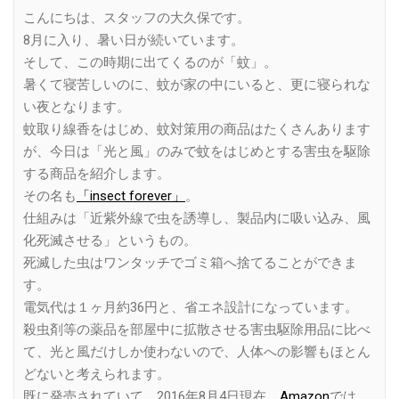
こんにちは、スタッフの大久保です。
8月に入り、暑い日が続いています。
そして、この時期に出てくるのが「蚊」。
暑くて寝苦しいのに、蚊が家の中にいると、更に寝られな
い夜となります。
蚊取り線香をはじめ、蚊対策用の商品はたくさんあります
が、今日は「光と風」のみで蚊をはじめとする害虫を駆除
する商品を紹介します。
その名も
「insect forever」
。
仕組みは「近紫外線で虫を誘導し、製品内に吸い込み、風
化死滅させる」というもの。
死滅した虫はワンタッチでゴミ箱へ捨てることができま
す。
電気代は１ヶ月約36円と、省エネ設計になっています。
殺虫剤等の薬品を部屋中に拡散させる害虫駆除用品に比べ
て、光と風だけしか使わないので、人体への影響もほとん
どないと考えられます。
既に発売されていて、2016年8月4日現在、
Amazon
では