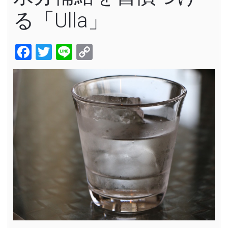
る「Ulla」
Facebook
Twitter
Line
Copy
Link