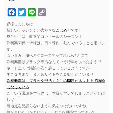
Facebook
Twitter
Line
Copy
Link
皆様こんにちは！
新しいチャレンジが大好きな
こばめぐ
です♪
夏といえば、吹奏楽コンクールのシーズン！
吹奏楽関係の皆様は、日々練習に励んでいることと思いま
す。
つい最近、NHKのクローズアップ現代+さんにて
吹奏楽部はブラック部活なんていう特集があったようで
ネット上では議論が巻き起こっているようですが･･･
▼ご参考まで、まとめサイトをご参照くださいませ
吹奏楽部は「ブラック部活」？この問題がネット上で議論
になっている
こういう議論をする際は、本質がブレてしまうことがしば
しば。
着地点を見誤らないように気をつけたいですね。
何が言いたいかというと･･･どこを目指すかによって