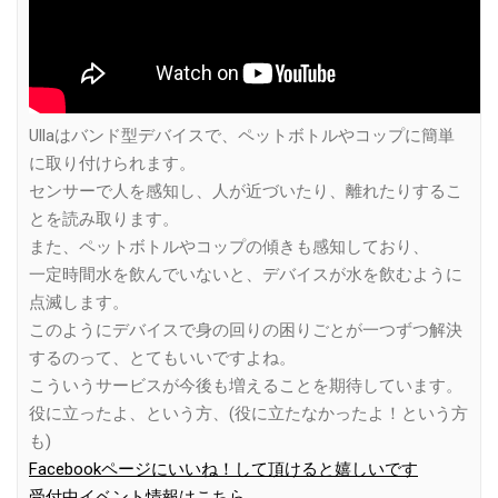
Ullaはバンド型デバイスで、ペットボトルやコップに簡単
に取り付けられます。
センサーで人を感知し、人が近づいたり、離れたりするこ
とを読み取ります。
また、ペットボトルやコップの傾きも感知しており、
一定時間水を飲んでいないと、デバイスが水を飲むように
点滅します。
このようにデバイスで身の回りの困りごとが一つずつ解決
するのって、とてもいいですよね。
こういうサービスが今後も増えることを期待しています。
役に立ったよ、という方、(役に立たなかったよ！という方
も)
Facebookページにいいね！して頂けると嬉しいです
受付中イベント情報はこちら