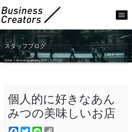
Toggl
navig
スタッフブログ
( Page253 )
Home
/
Archive by category "スタッフブログ"
個人的に好きなあん
みつの美味しいお店
Facebook
Twitter
Line
Copy