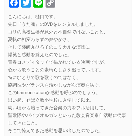
Facebook
Twitter
Line
Copy
Link
こんにちは、樋口です。
先日『うた魂』のDVDをレンタルしました。
ゴリの高校生姿が意外と不自然ではないことと、
夏帆の相変わらずの爽やかさ、
そして薬師丸ひろ子のコミカルな演技に
爆笑と感動を覚えたのでした。
青春コメディタッチで描かれている映画ですが、
心から歌うことの素晴らしさを綴っています。
特にひとりで歌を歌うのではなく、
協調性やバランスを活かしながら演奏を紡ぐ、
このharmonizationが感動を呼ぶのでしょう。
思い起こせば立教小学校に入学して以来、
幼い頃から培ってきた音楽の力をフル活用して、
聖歌隊やパイプオルガンといった教会音楽奉仕活動に従事
してきたこと。
そこで憶えてきた感動を思い出したのでした。