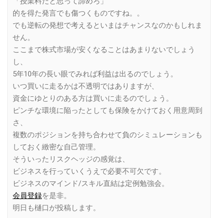
「授業料だと思って諦めろ」
的を得た発言でも傷つくものですね。。
でも逆転の発想で考えるといまはチャンスなのかもしれま
せん。
ここまで株式市場が安くなることはあまりないでしょう
し、
5年10年の長い眼でみれば利益は出るのでしょう。
いつ買いに走るかは不透明ではありますが、
資金にゆとりのある方は買いに走るのでしょう。
ピンチな環境に陥ったとしても保険をかけておく用意周到
さ、
複数のポジションを持ち合わせて負のシミュレーションも
しておく緻密な自己管理。
そういったリスクヘッジの感覚は、
ビジネスを行っていくうえで必要不可欠です。
ビジネスのマインド/スキル直結は定例勉強会。
会員登録
を是非。
明日も樋口が投稿します。