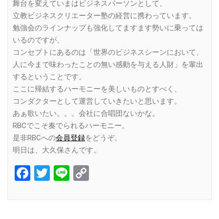
舞台を変えていまはビジネスパーソンとして、
立教ビジネスクリエーター塾の経営に携わっています。
勉強会のラインナップも強化してますます勢いに乗っては
いるのですが、
コンセプトにあるのは「世界のビジネスシーンにおいて、
人に今まで味わったことの無い感動を与える人財」を輩出
するということです。
ここに帰結するハーモニーを美しいものとすべく、
コンダクターとして運営していきたいと思います。
あぁ歌いたい。。。会社に合唱団ないかな。
RBCでこそ奏でられるハーモニー。
是非RBCへの
会員登録
をどうぞ。
明日は、大久保さんです。
Facebook
Twitter
Line
Copy
Link