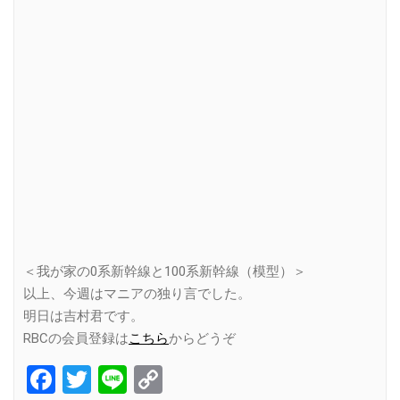
＜我が家の0系新幹線と100系新幹線（模型）＞
以上、今週はマニアの独り言でした。
明日は吉村君です。
RBCの会員登録は
こちら
からどうぞ
Facebook
Twitter
Line
Copy