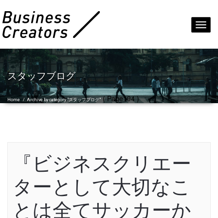
Toggl
navig
スタッフブログ
( Page194 )
Home
/
Archive by category "スタッフブログ"
『ビジネスクリエー
ターとして大切なこ
とは全てサッカーか