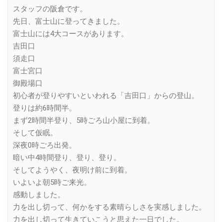
Link
スタッフの阪倉です。
先日、富士山に登ってきました。
富士山には4大コースがあります。
吉田口
須走口
富士宮口
御殿場口
初心者が登りやすいといわれる「吉田口」からの登山。
登りは約6時間半。
まず2時間半登り、5時ごろ山小屋に到着。
そして仮眠。
深夜0時ごろ出発。
暗い中4時間登り、登り、登り。
そしてようやく、夜明け前に到着。
いよいよ朝5時ご来光。
感動しました。
力を出し切って、何かをする素晴らしさを実感しました。
力を出し切って生きていこうと思えた一日でした。