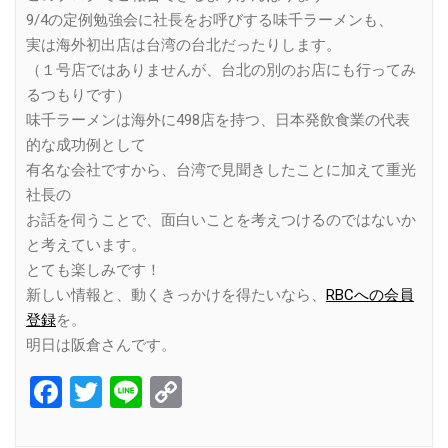
9/4の定例勉強会に社長をお呼びする味千ラーメンも、
実は海外初出店は台湾の台北だったりします。
（１号店ではありませんが、台北の別のお店にも行ってみ
るつもりです）
味千ラーメンは海外に498店を持つ、日本発飲食業の代表
的な成功例として
有名な会社ですから、台湾で見聞きしたことに加えて重光
社長の
お話を伺うことで、面白いことを考えつけるのではないか
と考えています。
とても楽しみです！
新しい情報と、動くきっかけを得たいなら、
RBCへの会員
登録
を。
明日は阪倉さんです。
Facebook
Twitter
Line
Copy
Link