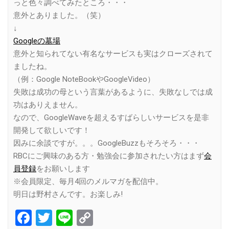
っと色々調べてみたところ・・・
意外とありました。（笑）
↓
Googleの墓場
意外と知られてない有名なサービスも実はクローズされて
ましたね。
（例：Google NoteBookやGoogleVideo）
失敗は成功の母という言葉があるように、失敗なしでは成
功はありえません。
なので、GoogleWaveを超えるすばらしいサービスを是非
開発して欲しいです！
因みに余談ですが。。。GoogleBuzzもそろそろ・・・
RBCにご興味のある方・勉強会に参加されたい方はまず
会
員登録
をお願いします
※会員限定、毎月4回のメルマガを配信中。
明日は野村さんです。お楽しみ!
Facebook
Twitter
Line
Copy