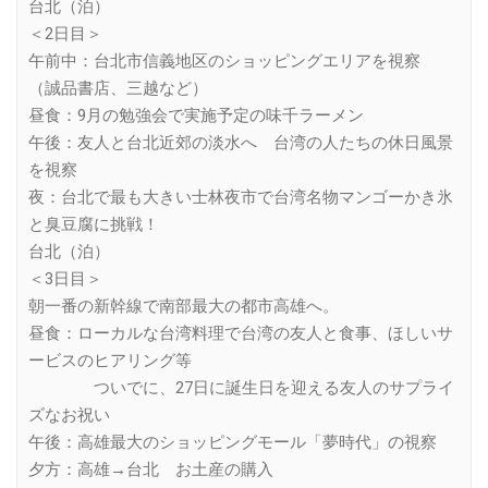
台北（泊）
＜2日目＞
午前中：台北市信義地区のショッピングエリアを視察
（誠品書店、三越など）
昼食：9月の勉強会で実施予定の味千ラーメン
午後：友人と台北近郊の淡水へ 台湾の人たちの休日風景
を視察
夜：台北で最も大きい士林夜市で台湾名物マンゴーかき氷
と臭豆腐に挑戦！
台北（泊）
＜3日目＞
朝一番の新幹線で南部最大の都市高雄へ。
昼食：ローカルな台湾料理で台湾の友人と食事、ほしいサ
ービスのヒアリング等
ついでに、27日に誕生日を迎える友人のサプライ
ズなお祝い
午後：高雄最大のショッピングモール「夢時代」の視察
夕方：高雄→台北 お土産の購入