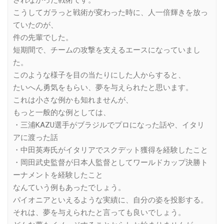
されなかった戦術です。
こうしてガラっと戦術が変わった時に、人一倍輝きを放っ
ていたのが、
件の先輩でした。
短期間で、チームの攻撃を支えるエースになっていまし
た。
このような様子を目の当たりにした人からすると、
たいへん勇気をもらい、夢を与えられたと思います。
これは小さな例かも知れませんが、
もっと一般的な例としては、
・三浦KAZU選手がブラジルでプロになった話や、イタリ
アに渡った話
・中田英寿氏がイタリアでスクデット獲得を経験したこと
・岡田武史監督が日本人監督としてワールドカップ決勝ト
ーナメントを経験したこと
なんていう例もあったでしょう。
パイオニアといえるような実績に、自分の姿を投影する。
それは、夢を与えられたと言っても良いでしょう。