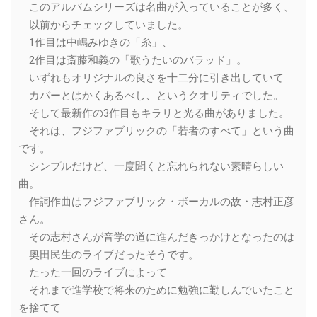
このアルバムシリーズは名曲が入っていることが多く、
以前からチェックしていました。
1作目は中嶋みゆきの「糸」、
2作目は斎藤和義の「歌うたいのバラッド」。
いずれもオリジナルの良さを十二分に引き出していて
カバーとはかくあるべし、というクオリティでした。
そして最新作の3作目もキラリと光る曲がありました。
それは、フジファブリックの「若者のすべて」という曲
です。
シンプルだけど、一度聞くと忘れられない素晴らしい
曲。
作詞作曲はフジファブリック・ボーカルの故・志村正彦
さん。
その志村さんが音学の道に進んだきっかけとなったのは
奥田民生のライブだったそうです。
たった一回のライブによって
それまで進学校で将来のために勉強に勤しんでいたこと
を捨てて