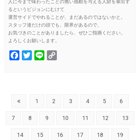
人に今まで味わったことの無い感動を与える人財を輩出す
るというビジョンにむけて
運営サイドでやれることが、まだあるのではないかと。
スタッフ達だけの頭でも、限界があるので、
お気づきのことがありましたら、ぜひご指摘ください。
よろしくお願いします。
Facebook
Twitter
Line
Copy
Link
1
2
3
4
5
6
7
8
9
10
11
12
13
14
15
16
17
18
19