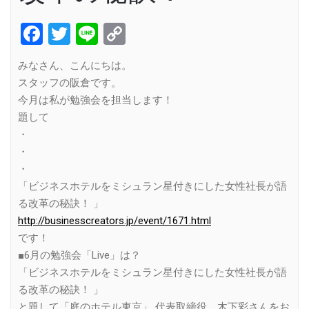
Facebook
Twitter
Line
Copy
Link
みなさん、こんにちは。
スタッフの阪倉です。
今月は私が勉強会を担当します！
題して
・
・
・
「ビジネスホテルをミシュラン星付きにした女性社長が語
る改革の秘訣！ 」
http://businesscreators.jp/event/1671.html
です！
■6月の勉強会「Live」は？
「ビジネスホテルをミシュラン星付きにした女性社長が語
る改革の秘訣！ 」
と題して「庭のホテル東京」 代表取締役 木下彩さんをお