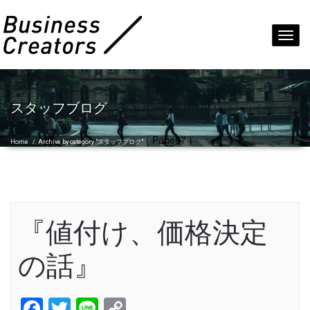
Toggl
navig
スタッフブログ
( Page97 )
Home
/
Archive by category "スタッフブログ"
『値付け、価格決定
の話』
Facebook
Twitter
Line
Copy