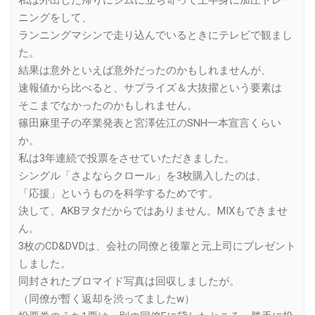
私は外出した帰りにジムに立ち寄って上半身に加圧トレー
ニングをして、
ランニングマシンで走り込んでいるときにテレビで観まし
た。
結果は意外といえば意外だったのかもしれませんが、
速報値から比べると、サプライズ＆大抜擢という要素は
そこまでなかったのかもしれません。
篠田麻里子の卒業発表と宮澤佐江のSNH一本宣言くらい
か。
私は3年連続で投票をさせていただきました。
シングル「さよならクロール」を3枚購入したのは、
「応援」というものを科学するためです。
決して、AKBヲタだからではありません。MIXもできませ
ん。
3枚のCD&DVDは、会社の同僚と後輩と元上司にプレゼント
しました。
同封されたブロマイド写真は回収しましたが。
（同僚が暫く返却を渋ってましたw）