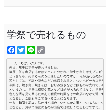
Link
学祭で売れるもの
Facebook
Twitter
Line
Copy
Link
 こんにちは。小沢です。

先日、無事に学祭が終わりました。

毎度、何を出店するかはチームに分かれて学生が自ら考えプレゼンして
どうせなら、売れるものを出店したいのですが、何が売れるのかについ
私としては、初詣や花火などの出店をみると、ついベビーカステラなど
今回は、焼き鳥、焼きそば、お好み焼きなどご飯ものが売れていたよう
というのも、学祭は初詣や花火など目的があるのではなく、学祭そのも
色んな店を見て回るためある程度の時間をその出店のなかで過ごします
となると、ご飯もそこで食べることになります。

一方、初詣や花火に私が行く場合、いかんせん混んでいるものですから
となると、おやつ感覚のものが出店では欲しくなるわけですね。
