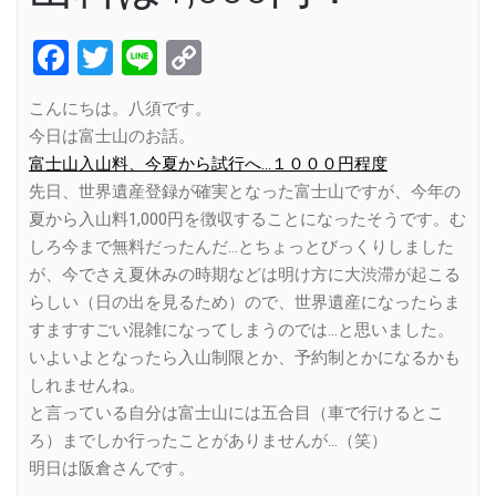
Facebook
Twitter
Line
Copy
Link
こんにちは。八須です。
今日は富士山のお話。
富士山入山料、今夏から試行へ…１０００円程度
先日、世界遺産登録が確実となった富士山ですが、今年の
夏から入山料1,000円を徴収することになったそうです。む
しろ今まで無料だったんだ…とちょっとびっくりしました
が、今でさえ夏休みの時期などは明け方に大渋滞が起こる
らしい（日の出を見るため）ので、世界遺産になったらま
すますすごい混雑になってしまうのでは…と思いました。
いよいよとなったら入山制限とか、予約制とかになるかも
しれませんね。
と言っている自分は富士山には五合目（車で行けるとこ
ろ）までしか行ったことがありませんが…（笑）
明日は阪倉さんです。