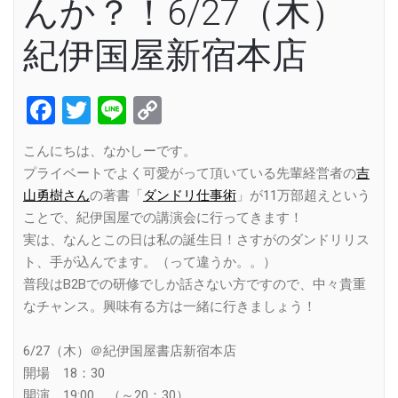
んか？！6/27（木）
紀伊国屋新宿本店
Facebook
Twitter
Line
Copy
Link
こんにちは、なかしーです。
プライベートでよく可愛がって頂いている先輩経営者の
吉
山勇樹さん
の著書「
ダンドリ仕事術
」が11万部超えという
ことで、紀伊国屋での講演会に行ってきます！
実は、なんとこの日は私の誕生日！さすがのダンドリリス
ト、手が込んでます。（って違うか。。）
普段はB2Bでの研修でしか話さない方ですので、中々貴重
なチャンス。興味有る方は一緒に行きましょう！
6/27（木）＠紀伊国屋書店新宿本店
開場 18：30
開演 19:00 （～20：30）