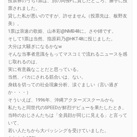
投票券のうち1票は、別の同僚Fに貸したところ、勝手に投
票されました。
貸した私が悪いのですが、許せません（投票先は、板野友
美）。
1票は浪速の歌姫、山本彩@NMB48に。さや姉です。
そして1票は当然、指原莉乃@HKT48に投じました。
大分は大騒ぎになるかなw
そんな当事者意識をもってマスコミで流れるニュースを感
じ取れるのは、
実に有意義なことだと思っている。
当然、バカにされる筋合いは、ない。
身銭を切っての社会現象分析、涙ぐましい（言い過ぎ
か・・・）
そういえば、1996年、沖縄アクターズスクールから
私たちと同世代のSPEEDが鮮烈デビューを果たしたとき。
当時のおじさんたちは「全員顔が同じに見える」と言って
いて、
若い人たちから大バッシングを受けていました。