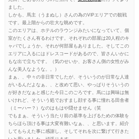
ました。
しかも、馬主（うまぬし）さんの為のVIPエリアでの観戦
です。最上階からの壮大な眺めです。
このエリアは、ホテルのラウンジみたいになっていて、個
室がたくさん有るわけです。それぞれの部屋は20人程のキ
ャパでしょうか。それが何部屋もありました。そしてこの
エリアに入るにはドレスコードがあるので、皆さんいかに
もな出で立ちです。（気のせいか、お客さん側の女性がみ
んな美人なような。。）
まぁ、、中々の非日常でしたが、そういうのが日常な人達
がいるんだよなぁ、、と改めて思い、やっぱりそういうの
が好きだなぁと感じた今日このごろです。馬には興味は無
いけれど、そういう処でおすまし顔する事に憧れる田舎者
（ミーハー？）なのはもはや隠せません（笑
でもまぁ、そういう当たり前の基準を上げるための体験を
ちらほら頂ける事は大変有難いなぁ、、と思います。紹介
してもらえた事に感謝し、そしてそれを次に繋げて行きた