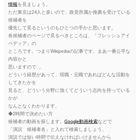
情報
を見ましょう。
ただ東京は24人と多いので、政党所属か推薦を受けている
候補者を
優先して見るというのもひとつの手かと思います。
各候補者のページで見るべきところは、「フレッシュアイ
ペディア」の
ところです。つまりWikipediaの記事です。まあ一番公平な
内容かと
思いますので…。
どういう経歴があって、現職・元職であればどんな活動を
してきたかを
見ると、どういう分野に強くてどういう志向を持っている
かが
なんとなくわかります。
◆2時間で決めたい方
候補者の動画を探します。
Google動画検索
などで
「演説 候補者名」と入れて検索しましょう。
演説では短い時間で伝えなければいけませんから