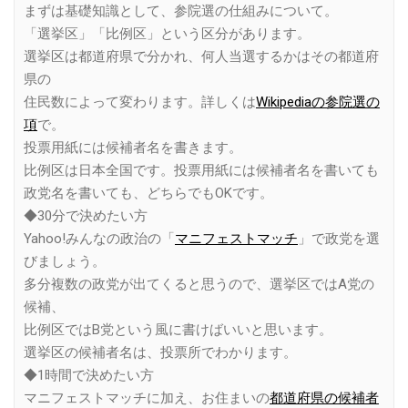
まずは基礎知識として、参院選の仕組みについて。
「選挙区」「比例区」という区分があります。
選挙区は都道府県で分かれ、何人当選するかはその都道府
県の
住民数によって変わります。詳しくは
Wikipediaの参院選の
項
で。
投票用紙には候補者名を書きます。
比例区は日本全国です。投票用紙には候補者名を書いても
政党名を書いても、どちらでもOKです。
◆30分で決めたい方
Yahoo!みんなの政治の「
マニフェストマッチ
」で政党を選
びましょう。
多分複数の政党が出てくると思うので、選挙区ではA党の
候補、
比例区ではB党という風に書けばいいと思います。
選挙区の候補者名は、投票所でわかります。
◆1時間で決めたい方
マニフェストマッチに加え、お住まいの
都道府県の候補者