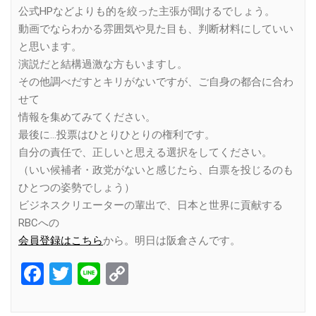
公式HPなどよりも的を絞った主張が聞けるでしょう。
動画でならわかる雰囲気や見た目も、判断材料にしていい
と思います。
演説だと結構過激な方もいますし。
その他調べだすとキリがないですが、ご自身の都合に合わ
せて
情報を集めてみてください。
最後に…投票はひとりひとりの権利です。
自分の責任で、正しいと思える選択をしてください。
（いい候補者・政党がないと感じたら、白票を投じるのも
ひとつの姿勢でしょう）
ビジネスクリエーターの輩出で、日本と世界に貢献する
RBCへの
会員登録はこちら
から。明日は阪倉さんです。
Facebook
Twitter
Line
Copy
Link