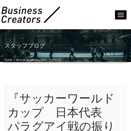
Toggl
navig
スタッフブログ
( Page199 )
Home
/
Archive by category "スタッフブログ"
『サッカーワールド
カップ 日本代表
パラグアイ戦の振り