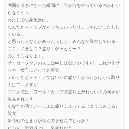
画面が引きになった瞬間に、誰が何をやっているのかわか
らなくなり、
わたしの心象風景は、
なんだかマメツブがあっちにいったりこっちにいったりし
ている…
と思ったらなんかあったらしく、みんなが興奮している…
ここ、ノるとこ？盛り上がっとくー？！
のようになります。
サッカーファンの人には申し訳ないのですが、これが非サ
ッカー女子にとっての事実。
テレビなどメディアではいかに盛り上がったかばかり取り
上げていますが、
ブログでは、ワールドカップで盛り上がれない人の嘆きが
散見されます。
あなたの隣でいっしょに盛り上がってる（ようにみえる）
彼女、
延長戦のとき目が死んでませんでしたか？
たぶん、眠気以上に、気疲れかと。