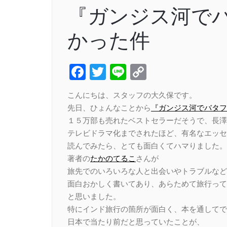
『ガンジス河で
かった件
Facebook
Twitter
Line
Copy
Link
こんにちは、スタッフの大久保です。
先日、ひょんなことから
『ガンジス河でバタフ
１５万部も売れたベストセラーだそうで、長澤
テレビドラマ化までされたほど、有名なエッセ
読んでみたら、とても面白くてハマりました。
著者の
たかのてるこ
さんが
旅先でのいろいろな人と出会いやトラブルなど
面白おかしく書いてあり、あらためて旅行って
と思いました。
特にインド旅行の箇所が面白く、本を通してで
日本で当たり前だと思っていたことが、