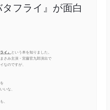
バタフライ』が面白
ライ』
という本を知りました。
まさみ主演・宮藤官九郎演出で
イなのですが、
を
いいな、
も、