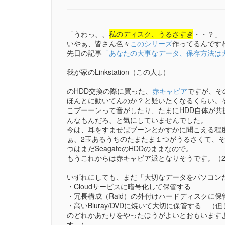
「うわっ、、
私のディスク、うるさすぎ
・・？」
いやぁ、皆さん色々
このシリーズ
作ってるんです
先日の記事
「あなたの大事なデータ、保存方法は大丈夫？
我が家のLinkstation（この人↓）
のHDD交換の際に買った、
赤キャビア
ですが、そ
ほんとに動いてんのか？と疑いたくなるくらい。
こブーーンって音がしたり、たまにHDD自体が
んなもんだろ、と気にしていませんでした。
今は、耳をすませばブーンとかすかに聞こえる程
ぁ、2玉あるうちのたまたま１つがうるさくて、
つはまだSeagateのHDDのままなので。
もうこれからは赤キャビア派となりそうです。（2
いずれにしても、まだ「大切なデータをパソコン
・Cloudサービスに暗号化して保管する
・冗長構成（Raid）の外付けハードディスクに保
・高いBluray/DVDに焼いて大切に保管する （
のどれかあたりをやったほうがよいとおもいます
す。）