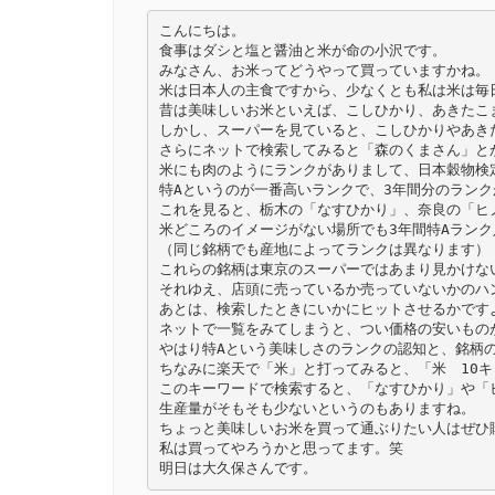
Link
こんにちは。

食事はダシと塩と醤油と米が命の小沢です。

みなさん、お米ってどうやって買っていますかね。

米は日本人の主食ですから、少なくとも私は米は毎日
昔は美味しいお米といえば、こしひかり、あきたこ
しかし、スーパーを見ていると、こしひかりやあき
さらにネットで検索してみると「森のくまさん」と
米にも肉のようにランクがありまして、日本穀物検
特Aというのが一番高いランクで、3年間分のランク
これを見ると、栃木の「なすひかり」、奈良の「ヒ
米どころのイメージがない場所でも3年間特Aランク
（同じ銘柄でも産地によってランクは異なります）

これらの銘柄は東京のスーパーではあまり見かけな
それゆえ、店頭に売っているか売っていないかのハン
あとは、検索したときにいかにヒットさせるかですよ
ネットで一覧をみてしまうと、つい価格の安いものが
やはり特Aという美味しさのランクの認知と、銘柄の
ちなみに楽天で「米」と打ってみると、「米　10
このキーワードで検索すると、「なすひかり」や「
生産量がそもそも少ないというのもありますね。

ちょっと美味しいお米を買って通ぶりたい人はぜひ購
私は買ってやろうかと思ってます。笑

明日は大久保さんです。