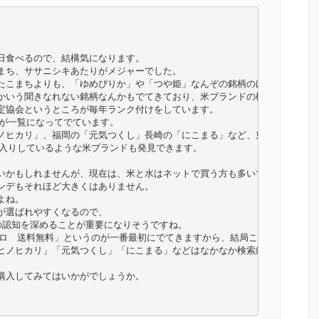
食べるので、結構気になります。

まち、ササニシキあたりがメジャーでした。

たこまちよりも、「ゆめぴりか」や「つや姫」なんぞの銘柄のほうが単価が高
かいう聞きなれない銘柄なんかもでてきており、米ブランドの様子も大きく変
定協会というところが毎年ランク付けをしています。

が一覧になってでています。

ノヒカリ」、福岡の「元気つくし」長崎の「にこまる」など、東北や新潟など
入りしているような米ブランドも発見できます。

いかもしれませんが、現在は、米と水はネットで買う方も多いです。

デもそれほど大きくはありません。

ね。

選ばれやすくなるので、

認知を深めることが重要になりそうですね。

キロ　送料無料」というのが一番最初にでてきますから、結局このキーワードで
ヒノヒカリ」「元気つくし」「にこまる」などはなかなか検索結果一覧にはで
入してみてはいかがでしょうか。
