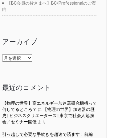
【BC会員の皆さまへ】BC/Professionalのご案
内
アーカイブ
ア
ー
カ
イ
ブ
最近のコメント
【物理の世界】高エネルギー加速器研究機構って
何してるところ？
に
【物理の世界】加速器の歴
史 | ビジネスクリエーターズ | 東京で社会人勉強
会／セミナー開催
より
引っ越しで必要な手続きを超速で済ます：前編