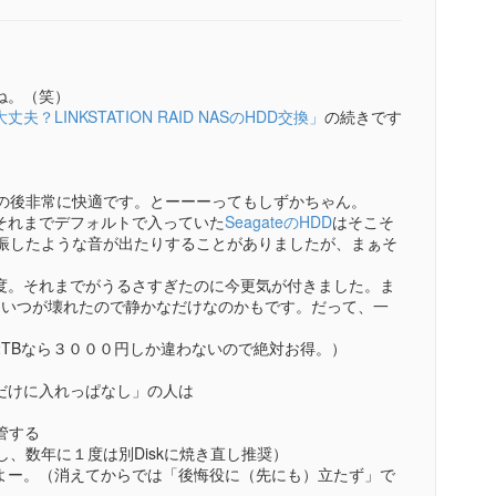
ね。（笑）
LINKSTATION RAID NASのHDD交換」
の続きです
の後非常に快適です。とーーーってもしずかちゃん。
それまでデフォルトで入っていた
SeagateのHDD
はそこそ
共振したような音が出たりすることがありましたが、まぁそ
度。それまでがうるさすぎたのに今更気が付きました。ま
そいつが壊れたので静かなだけなのかもです。だって、一
TBなら３０００円しか違わないので絶対お得。）
だけに入れっぱなし」の人は
管する
但し、数年に１度は別Diskに焼き直し推奨）
よー。（消えてからでは「後悔役に（先にも）立たず」で