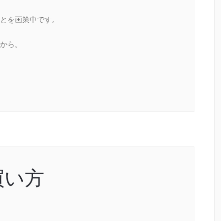
とを画策中です。
から。
買い方