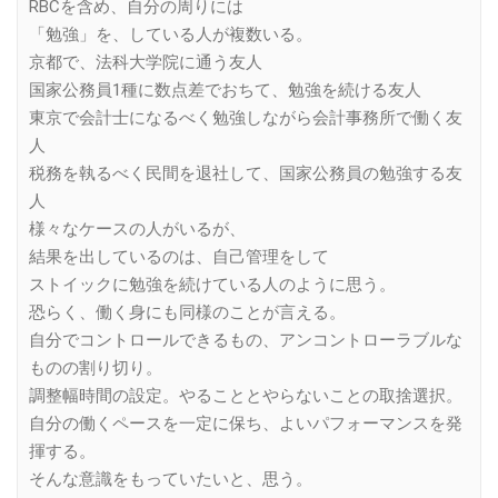
RBCを含め、自分の周りには
「勉強」を、している人が複数いる。
京都で、法科大学院に通う友人
国家公務員1種に数点差でおちて、勉強を続ける友人
東京で会計士になるべく勉強しながら会計事務所で働く友
人
税務を執るべく民間を退社して、国家公務員の勉強する友
人
様々なケースの人がいるが、
結果を出しているのは、自己管理をして
ストイックに勉強を続けている人のように思う。
恐らく、働く身にも同様のことが言える。
自分でコントロールできるもの、アンコントローラブルな
ものの割り切り。
調整幅時間の設定。やることとやらないことの取捨選択。
自分の働くペースを一定に保ち、よいパフォーマンスを発
揮する。
そんな意識をもっていたいと、思う。