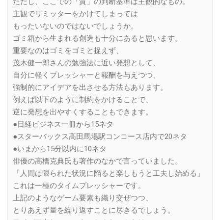
ただし、ここでの「質」の判断基準は主観的なもの。
主観でリミッターをかけてしまっては
もったいないのではないでしょうか。
ゴミ箱から生まれる創造も十分にあると思います。
重要なのはゴミをゴミと捉えず、
茂木健一郎さんの勉強法に近い発想として、
自分に軽くプレッシャーと報酬を与えつつ、
強制的にアイデアを出させる方法もあります。
例えば以下のように制約をかけることで、
逆に発想を出やすくすることもできます。
●日経ビジネス一冊から15ネタ
●スターバックス高田馬場駅コンコース店内で20ネタ
●いまから15分以内に10ネタ
俳優の高橋克典氏も著作のなかで言っていました。
「人間は限られた状況に陥ると楽しもうと工夫し始める」
これは一種のタイムプレッシャーです。
上記のようなゲーム要素も織り交ぜつつ、
とりあえず量を繰り返すことに尽きるでしょう。