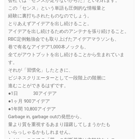
会社では「センスが足りないからだ」といわれます。
この「センス」という単語も圧倒的な情報量と
経験に裏打ちされたものなのでしょう。
とりあえずアイデアを出し続けること。
アイデアを出し続けるためのアンテナを張り続けること。
RBC定例勉強会でも取り上げたアイデアマラソンも、
巷で有名なアイデア1,000本ノックも、
全てがアウトプットを出し続けることから生まれていま
す。
それが「習慣化」したときに、
ビジネスクリエーターとして一段階上の階層に
進むことができるはずです。
●1日 30アイデア
●1ヶ月 900アイデア
●1年間 10,800アイデア
Garbage in, garbage outの発想から、
量より質を重視するあまり躊躇してしまうかたも
いらっしゃるかもしれません。