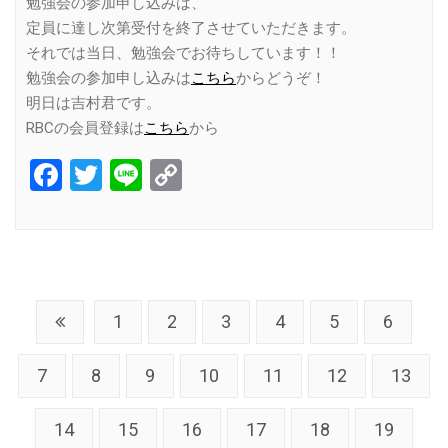
勉強会の参加申し込みは、
定員に達し次第受付を終了させていただきます。
それでは当日、勉強会でお待ちしています！！
勉強会の参加申し込みは
こちら
からどうぞ！
明日は吉村君です。
RBCの会員登録は
こちら
から
Facebook
Twitter
Line
Copy
Link
1
2
3
4
5
6
7
8
9
10
11
12
13
14
15
16
17
18
19