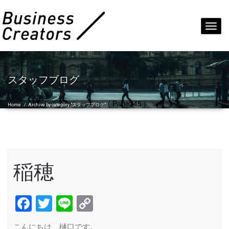
Toggl
navig
スタッフブログ
( Page245 )
Home
/
Archive by category "スタッフブログ"
稲穂
Facebook
Twitter
Line
Copy
Link
こんにちは、樋口です。