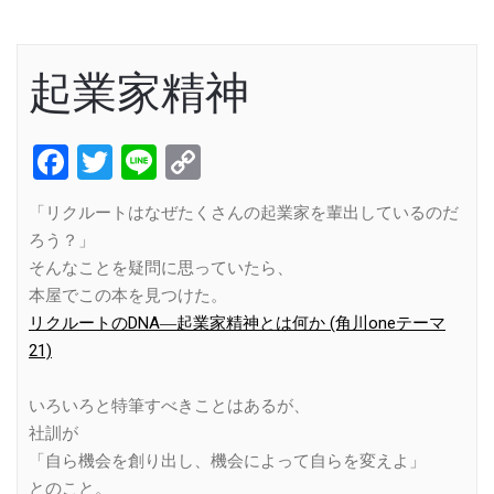
起業家精神
Facebook
Twitter
Line
Copy
Link
「リクルートはなぜたくさんの起業家を輩出しているのだ
ろう？」
そんなことを疑問に思っていたら、
本屋でこの本を見つけた。
リクルートのDNA―起業家精神とは何か (角川oneテーマ
21)
いろいろと特筆すべきことはあるが、
社訓が
「自ら機会を創り出し、機会によって自らを変えよ」
とのこと。