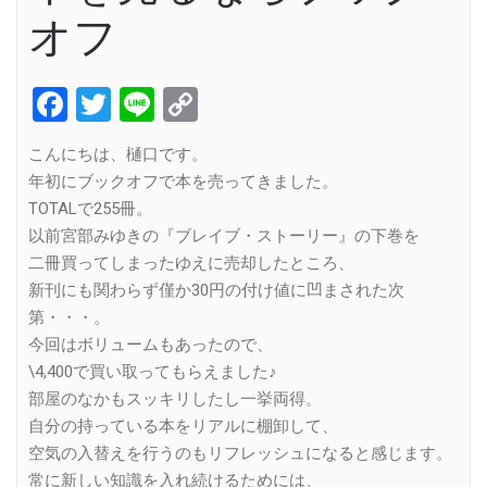
オフ
Facebook
Twitter
Line
Copy
Link
こんにちは、樋口です。
年初にブックオフで本を売ってきました。
TOTALで255冊。
以前宮部みゆきの『ブレイブ・ストーリー』の下巻を
二冊買ってしまったゆえに売却したところ、
新刊にも関わらず僅か30円の付け値に凹まされた次
第・・・。
今回はボリュームもあったので、
\4,400で買い取ってもらえました♪
部屋のなかもスッキリしたし一挙両得。
自分の持っている本をリアルに棚卸して、
空気の入替えを行うのもリフレッシュになると感じます。
常に新しい知識を入れ続けるためには、