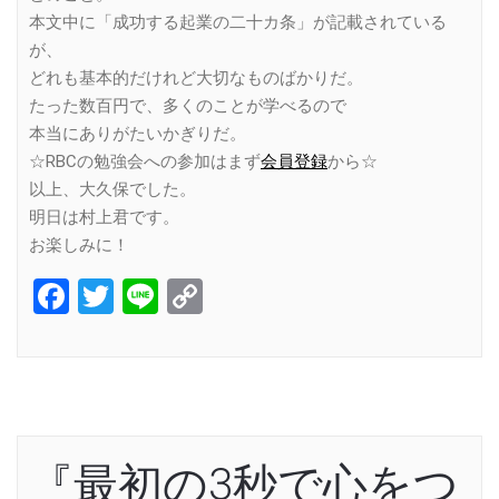
本文中に「成功する起業の二十カ条」が記載されている
が、
どれも基本的だけれど大切なものばかりだ。
たった数百円で、多くのことが学べるので
本当にありがたいかぎりだ。
☆RBCの勉強会への参加はまず
会員登録
から☆
以上、大久保でした。
明日は村上君です。
お楽しみに！
Facebook
Twitter
Line
Copy
Link
『最初の3秒で心をつ