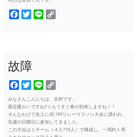
明日は友部くんです。
Facebook
Twitter
Line
Copy
Link
故障
Facebook
Twitter
Line
Copy
Link
みなさんこんにちは、吉村です。
最近暖かいですね?☆もうすぐ春が到来しますね！！
そんなわけで友人に42.195リレーマラソン大会に誘われ、
先週の日曜日に参加してきました。
この大会は１チーム（４人?10人）で構成し、一周約１周