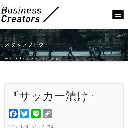
Toggl
navig
スタッフブログ
( Page275 )
Home
/
Archive by category "スタッフブログ"
『サッカー漬け』
Facebook
Twitter
Line
Copy
Link
こんにちは。のむらです。