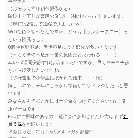
事が出来ず・・・
（おそらく左膝靭帯損傷かと）
階段上り下りが普段の5倍以上時間掛かってしまいます。
（現在は2倍まで短縮できましたｗ）
Webで色々調べたんですが、どうも【ランナーズニー】っ
という怪我らしく、
O脚や運動不足、準備不足による部分が多いそうです。
（恐らく準備不足が一番の原因だと思われる・・・）
幸い2,3週間安静すれば治るみたいですが、早くヨチヨチ歩
きから復活したいですね。
（歩行速度で小学生に抜かれる始末・・・爆）
悔しいので、来年にしっかり準備してリベンジしたいと思
います！
みなさんも怪我とかには十分気をつけてくださいね?！健
康が一番です！
RBCにご興味のある方・勉強会に参加されたい方はまず
会
員登録
をお願いします
※会員限定、毎月4回のメルマガを配信中。