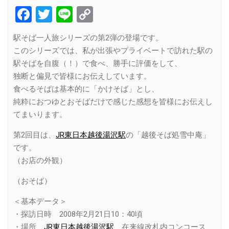
Facebook
Twitter
Line
Copy
Link
駅そば一人旅シリーズの第2弾の登場です。
このシリーズでは、私が出張やプライベートで訪れた駅の
駅そばを自腹（！）で食べ、勝手に評価をして、
独断と偏見で皆様にお伝えしています。
食べるそばは基本的に「かけそば」とし、
純粋におつゆとおそばだけで感じた感想を皆様にお伝えし
てまいります。
第2回目は、
JR東日本越後湯沢駅
の「越後そば処雪中庵」
です。
（お店の外観）
（おそば）
＜基本データ＞
・探訪日時 2008年2月21日10：40頃
・場所
JR東日本越後湯沢駅
在来線改札内コンコース