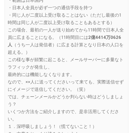
・範囲は日本国内
・日本人全員が必ず一つの通信手段を持つ
・同じ人が二度以上受け取ることはない（ただし最後の1
時間は同じ人が二度以上受け取ることもあるとする）
この場合、最初の一人が送り始めてから11時間で日本人全
員に広まることになる。（11時間目には
2億4414万0626
人
（うち一人は発信者）に広まる計算となり日本の人口を
超える。）
この様な事が頻繁に起こると、メールサーバーに多量なト
ラフィックが発生し、
最終的には機能しなくなります。
なので、××人に送ってくださいって来ても、実際送信せず
にイメージで送信してください。（笑）
では、チェーンメールかどうか判らない時はどうしましょ
う？
いくつか方法をご紹介しますので、是非活用してくださ
い。
１．深呼吸しましょう！（慌てないこと！）