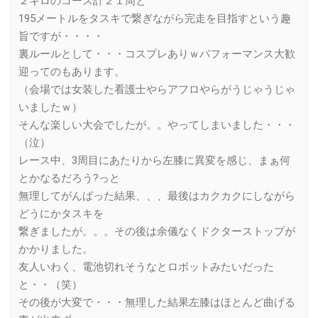
２キロのコース計２１周と
195メートルをタスキで繋ぎながら完走を目指すという趣
旨ですが・・・・
裏ルールとして・・・コスプレありｗパフォーマンス大歓
迎ってのもあります。
（会場では女装した看護士やらアフロやらがうじゃうじゃ
いましたｗ）
そんな楽しい大会でしたが。。やってしまいました・・・
（泣）
レース中、3周目にあたりから左膝に異変を感じ、まぁ何
とかなるだろう?っと
無理してがんばった結果、、、最後はカクカクにしながら
どうにかタスキを
繋ぎましたが。。。その後は余儀なくドクターストップが
かかりました。
友人いわく、電池切れそうなとロボットみたいだった
と・・（笑）
その後が大変で・・・無理した結果左膝はほとんど曲げる