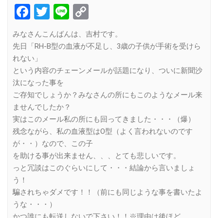
Facebook
Twitter
Line
Copy
Link
みなさんこんばんは、吉村です。
先日「RH-B型の血液が不足し、3歳の子供が手術を受けら
れない」
という内容のチェーンメールが話題になり、ついに新聞沙
汰になった事を
ご存知でしょうか？みなさんの所にもこのようなメール来
ませんでしたか？
実はこのメール私の所にも回ってきました・・・（爆）
残念ながら、私の血液型はO型（よく言われないのです
が・・）なので、この子
を助ける事が出来ません、、、とても悲しいです。
っと冗談はこのぐらいにして・・・結論から言いましょ
う！
騙されちゃダメです！！（前にも同じような事を書いたよ
うな・・・）
かつ誰にも転送しないで下さい！！※理由は後ほど