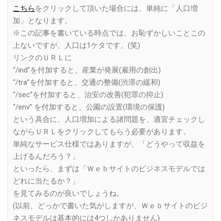
こちら
をクリックして頂いた場合には、単純に「人口増
加」となります。
※この記事を書いている時点では、お恥ずかしいことこの
上ないですが、人口は1ケタです。(笑)
リンクのＵＲＬに
“/ind”を付加すると、産業が発展(雇用の創出)
“/tra”を付加すると、交通の整備(渋滞の緩和)
“/sec”を付加すると、治安の改善(犯罪の抑止)
“/env” を付加すると、公園の設置(環境の保護)
という具合に、人口増加による諸問題を、適宜チェックし
ながらＵＲＬをクリックしてもらう必要があります。
単純なサービス仕様ではありますが、「どうやって収益を
上げるんだろう？」
といったら、まずは「Ｗｅｂサイトのビジネスモデルでは
どれに当たるか？」
を見てみるのが良いでしょうね。
(以前、どっかで書いた気がしますが、Ｗｅｂサイトのビジ
ネスモデルは基本的には4つしかありません)