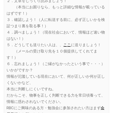
２．文章をじっくり読みましょう！
（本当にお困りなら、もっと詳細な情報が載っている
はずです！）
３．確認しよう！（人に転送する前に、必ず正しいかを検
証つまり裏を取る事！）
４．調べましょう！（現在社会において、情報ほど速い物
はない！）
５．どうしても送りたい人は、、
ここ
に送りましょう！
（メールの受け取り先を１０個提供してくれてま
す！）
６．忘れましょう！（ご縁がなかったという事で・・・）
いかがですか？
情報が氾濫している現在において、何が正しいか何が正し
くないかなど、
本当に判断しにくいですね。
だからこそ、物事を正しく判断できる力を常日頃養って、
情報に惑わされないでください。
RBCにご興味のある方・勉強会に参加されたい方はまず
会