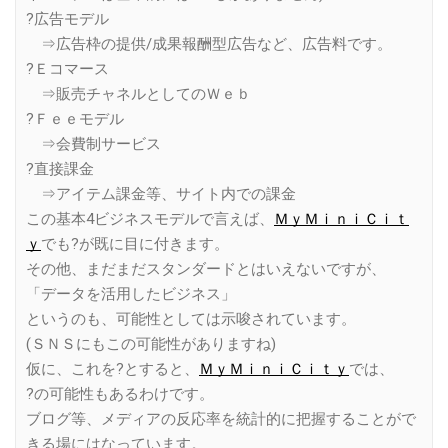
?広告モデル
⇒広告枠の提供/成果報酬型広告など、広告料です。
?Ｅコマース
⇒販売チャネルとしてのＷｅｂ
?Ｆｅｅモデル
⇒会費制サービス
?直接課金
⇒アイテム課金等、サイト内での課金
この基本4ビジネスモデルで言えば、
ＭｙＭｉｎｉＣｉｔ
ｙ
でも?が既に目に付きます。
その他、まだまだスタンダードとはいえないですが、
「データを活用したビジネス」
というのも、可能性としては示唆されています。
(ＳＮＳにもこの可能性がありますね)
仮に、これを?とすると、
ＭｙＭｉｎｉＣｉｔｙ
では、
?の可能性もあるわけです。
ブログ等、メディアの反応率を統計的に把握することがで
きる場にはなっています。