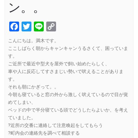
ン。。
Facebook
Twitter
Line
Copy
Link
こんにちは。満木です。
ここしばらく朝からキャンキャンうるさくて、困っていま
す。
ご近所で最近中型犬を屋外で飼い始めたらしく、
車や人に反応してすさまじい勢いで吠えることがありま
す。
それも朝にかぎって。。
今朝も寝ていると窓の外から激しく吠えているので目が覚
めてしまい、
ベッドの中で半分寝ている頭でどうしたらよいか、を考え
ていました。
?近所の交番に連絡して注意喚起をしてもらう
?町内会の連絡先を調べて相談する