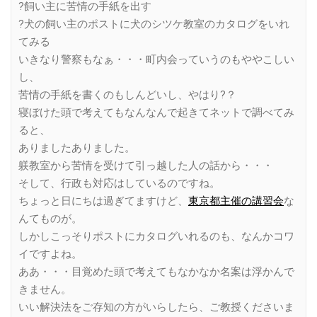
?飼い主に苦情の手紙を出す
?犬の飼い主のポストに犬のシツケ教室のカタログをいれ
てみる
いきなり警察もなぁ・・・町内会っていうのもややこしい
し、
苦情の手紙を書くのもしんどいし、やはり?？
寝ぼけた頭で考えてもなんなんで起きてネットで調べてみ
ると、
ありましたありました。
躾教室から苦情を受けて引っ越した人の話から・・・
そして、行政も対応はしているのですね。
ちょっと日にちは過ぎてますけど、
東京都主催の講習会
な
んてものが。
しかしこっそりポストにカタログいれるのも、なんかコワ
イですよね。
ああ・・・目覚めた頭で考えてもなかなか名案は浮かんで
きません。
いい解決法をご存知の方がいらしたら、ご教授くださいま