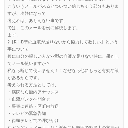
こういうメールが来るとついつい信じちゃう部分もありま
すが、冷静になって
考えれば、ありえない事です。
では、このメールを例に解説します。
まず、
?【RH-B型の血液が足りないから協力して欲しい】という
事について
仮に自分の親しい人が××型の血液が足りない時に、果たし
てメール使いますか？
私なら断じて使いません！！なぜなら他にもっと有効な策
があるからです。
考えられる方法としては、
・病院なら館内アナウンス
・血液バンクへ問合せ
・警察に連絡・区町内放送
・テレビの緊急告知
・街頭テレビでの呼びかけ
などなど・・メールよりも遥かに広範囲で効果大の方法が