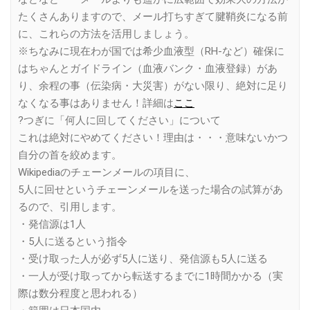
たくさんありますので、メール打ちすぎて腱鞘炎になる前
に、これらの方法を活用しましょう。
※ちなみに現在わが国では希少血液型（RH-など）確保に
はちゃんとガイドライン（血液バンク・血液登録）があ
り、余程の事（伝染病・大災害）がない限り、絶対に足り
なくなる事はありません！詳細は
ここ
?つぎに「何人に回してください」について
これは絶対にやめてください！理由は・・・意味ないかつ
自分の首を絞めます。
Wikipediaのチェーンメールの項目に、
5人に回せというチェーンメールを送った場合の試算があ
るので、引用します。
・発信源は1人
・5人に送るという指令
・受け取った人が必ず5人に送り、発信源も5人に送る
・一人が受け取ってから転送するまでに1時間かかる（実
際は数分程度と思われる）