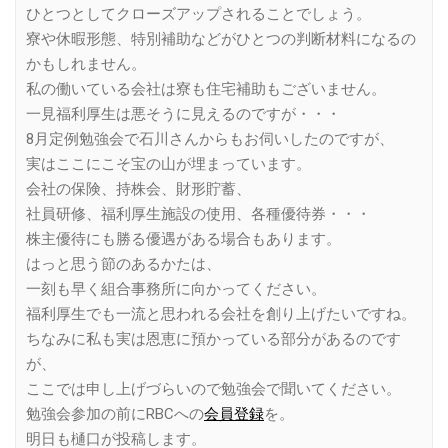
ひとつとしてクローズアップされることでしょう。
寮や休暇形態、特別補助などがひとつの判断材料になるの
かもしれません。
私の働いている会社は寮も住宅補助もございません。
一見福利厚生は悪そうに見えるのですが・・・
8月定例勉強会で石川さんからもお伺いしたのですが、
実はここにこそ宝の山が埋まっています。
会社の保険、持株会、財形貯蓄、
社員研修、福利厚生施設の使用、各種優待券・・・
株主優待にも勝る優遇がある場合もあります。
はっと思う節のあるかたは、
一刻も早く組合事務所に向かってください。
福利厚生でも一流と思われる会社を創り上げたいですね。
ちなみに私も実は恩恵に預かっている部分があるのです
が、
ここでは申し上げづらいので勉強会で聞いてください。
勉強会参加の前にRBCへの
会員登録
を。
明日も樋口が投稿します。