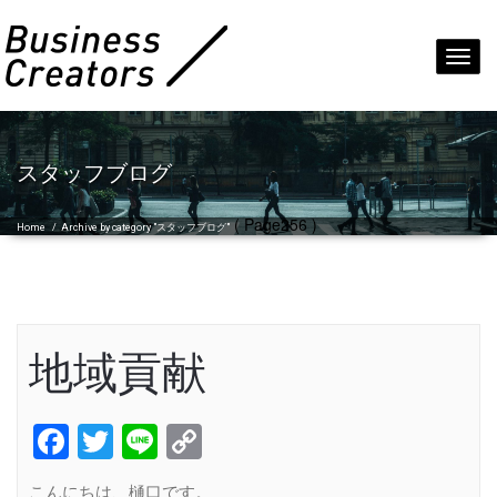
Toggl
navig
スタッフブログ
( Page256 )
Home
/
Archive by category "スタッフブログ"
地域貢献
Facebook
Twitter
Line
Copy
Link
こんにちは、樋口です。