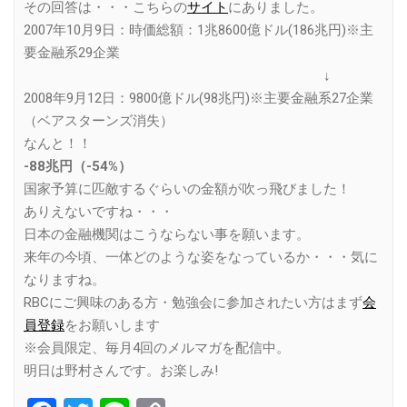
その回答は・・・こちらの
サイト
にありました。
2007年10月9日：時価総額：1兆8600億ドル(186兆円)※主
要金融系29企業
↓
2008年9月12日：9800億ドル(98兆円)※主要金融系27企業
（ベアスターンズ消失）
なんと！！
-88兆円（-54%）
国家予算に匹敵するぐらいの金額が吹っ飛びました！
ありえないですね・・・
日本の金融機関はこうならない事を願います。
来年の今頃、一体どのような姿をなっているか・・・気に
なりますね。
RBCにご興味のある方・勉強会に参加されたい方はまず
会
員登録
をお願いします
※会員限定、毎月4回のメルマガを配信中。
明日は野村さんです。お楽しみ!