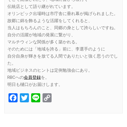
伝統店として語り継がれています。
オリンピック出場時は市庁舎に垂れ幕が掲げられました。
故郷に錦を飾るような活躍をしてくれると、
当人はもちろんのこと、同郷の身として誇らしいですね。
自分の活躍が地域の発展に繋がり、
マルチウィンな関係が多く築かれる。
そのためには「地域を誇る」前に、李選手のように
自分自身が輝きを放てる人間でありたいと強く思うのでし
た。
地域ビジネスのヒントは定例勉強会にあり。
RBCへの
会員登録
を。
明日も樋口がお届けします。
Facebook
Twitter
Line
Copy
Link