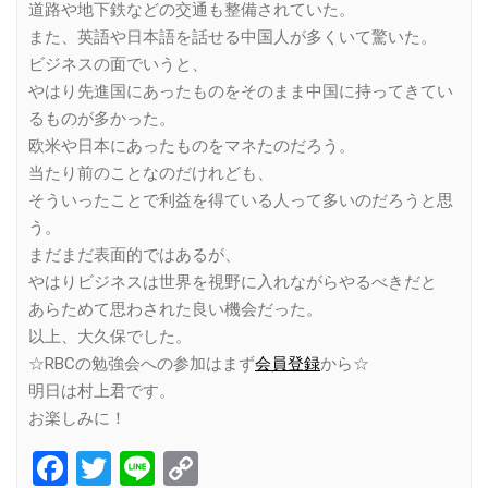
道路や地下鉄などの交通も整備されていた。
また、英語や日本語を話せる中国人が多くいて驚いた。
ビジネスの面でいうと、
やはり先進国にあったものをそのまま中国に持ってきてい
るものが多かった。
欧米や日本にあったものをマネたのだろう。
当たり前のことなのだけれども、
そういったことで利益を得ている人って多いのだろうと思
う。
まだまだ表面的ではあるが、
やはりビジネスは世界を視野に入れながらやるべきだと
あらためて思わされた良い機会だった。
以上、大久保でした。
☆RBCの勉強会への参加はまず
会員登録
から☆
明日は村上君です。
お楽しみに！
Facebook
Twitter
Line
Copy