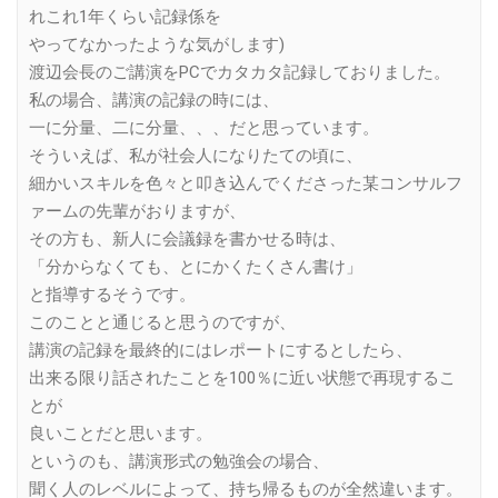
れこれ1年くらい記録係を
やってなかったような気がします)
渡辺会長のご講演をPCでカタカタ記録しておりました。
私の場合、講演の記録の時には、
一に分量、二に分量、、、だと思っています。
そういえば、私が社会人になりたての頃に、
細かいスキルを色々と叩き込んでくださった某コンサルフ
ァームの先輩がおりますが、
その方も、新人に会議録を書かせる時は、
「分からなくても、とにかくたくさん書け」
と指導するそうです。
このことと通じると思うのですが、
講演の記録を最終的にはレポートにするとしたら、
出来る限り話されたことを100％に近い状態で再現するこ
とが
良いことだと思います。
というのも、講演形式の勉強会の場合、
聞く人のレベルによって、持ち帰るものが全然違います。