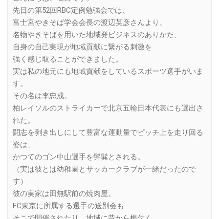
先日の第52回RBC定例勉強会では、
富士宮やきそば学会会長の渡辺英彦さんより、
名物やきそばを用いた地域発ビジネスのありかた、
自身の自己実現が地域貢献に繋がる刺激を
強く感じ取ることができました。
実は私の地元にも地域貢献をしているスポーツ選手がいま
す。
その名は李忠成。
柏レイソルのストライカーで北京五輪日本代表にも選出さ
れた。
闘志を剥き出しにして豊富な運動量でピッチ上を走り回る
姿は、
かつてのゴン中山選手を髣髴とされる。
（実は彼とは幼稚園とサッカークラブが一緒だったので
す）
彼の実家は田無駅前の焼肉屋。
FC東京に所属する選手の送別会も
そこで開催されたり、地域に昔から根付く