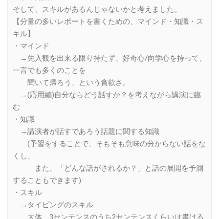
そして、スキルがあるんじゃないかと考えました。
【分量の多いレポートを書くための、マインド・知識・ス
キル】
・マインド
→先入観を出来る限り持たず、好奇心/向学心を持って、
一言でも多くのことを
聞いて帰ろう、という貪欲さ。
→(応用編)自分ならどう話すか？を考えながら講演に臨
む
・知識
→講演者が話すであろう話題に関する知識
(予習をすることで、そもそも意味の分からない話をな
くし、
また、「どんな話がされるか？」と話の展開を予測
することもできます)
・スキル
→タイピングのスキル
大体、3センテンスのうち2センテンスくらいは書ける