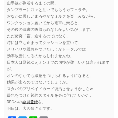
山手線が到着するまでの間、
タンプラーに並々と注いでもらうカフェラテ。
おなかに優しいまろやかなミルクを楽しみながら、
ワンクッション置いてから電車に乗ると、
その後の読書の吸収も心なしかよい気がします。
ただ猪突「盲」進するのではなく、
時には立ち止まってクッションを置いて、
メリハリや緩急をつけたほうがトータルでは
効率改善になるのかもしれませんね。
日本人は勤勉ゆえオンオフの切換が難しいとは言われます
が、
オンのなかでも緩急をつけられるようになると、
効果が出るのではないでしょうか。
スタバのプリペイドカード復活させようかしらw
緩急をつけた勉強スタイルを身に付けたいかた、
RBCへの
会員登録
を。
明日は、大久保さんです。