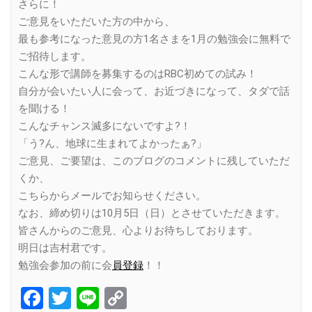
さらに！
ご意見をいただいた方の中から、
最も参考になった意見の方1名さまを1月の勉強会に無料で
ご招待します。
こんな形で講師を募集するのはRBC初めての試み！
自分が会いたい人に会って、お近づきになって、タダで話
を聞ける！
こんなチャンス滅多にないですよ?！
「う?ん、地球に生まれてよかったぁ?」
ご意見、ご要望は、このブログのコメントに残していただ
くか、
こちらからメールでお知らせください。
なお、締め切りは10月5日（日）とさせていただきます。
皆さんからのご意見、心よりお待ちしております。
明日は吉村君です。
勉強会参加の前に会
員登録
！！
Facebook
Twitter
Line
Copy